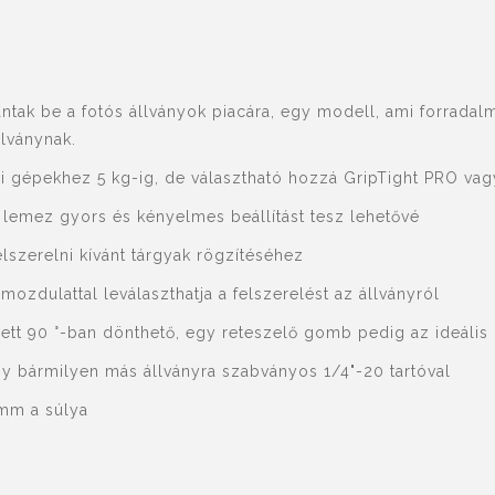
ntak be a fotós állványok piacára, egy modell, ami forradalm
lványnak.
i gépekhez 5 kg-ig, de választható hozzá GripTight PRO vagy
ó lemez gyors és kényelmes beállítást tesz lehetővé
lszerelni kívánt tárgyak rögzítéséhez
ozdulattal leválaszthatja a felszerelést az állványról
tt 90 °-ban dönthető, egy reteszelő gomb pedig az ideális p
gy bármilyen más állványra szabványos 1/4"-20 tartóval
amm a súlya