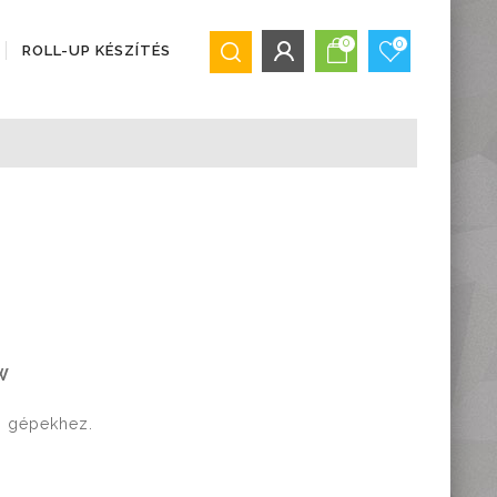
0
0
ROLL-UP KÉSZÍTÉS
BEJELENTKEZÉS/REGISZTRÁCIÓ
Bejelentkezés
Regisztráció
Elfelejtett jelszó
W
i gépekhez.