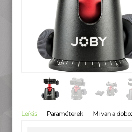
teleszkópok
Táskák, tokok
Okostelefon
kiegészítők
Könyvek
Fűthető ruházat
Fotóalbum, képkeret
Stúdió és labor
kellékek
Használt termékeink
Szúnyogriasztók
Mikroszkópok és
nagyítók
Lámpa, Fejlámpa
Hőkamera és éjjellátó
Időjárás állomás,
Leírás
Paraméterek
Mi van a dobo
hőmérő, óra
Vadkamerák