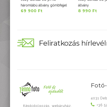
háromlábú állvány gömbfejjel
állvány
69 900 Ft
8 990 Ft
Feliratkozás hírlevél
Fotó
4031 Deb
+36 5
Képkidolgozás, webáruház,