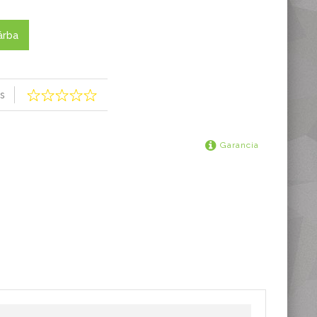
árba
s
Garancia