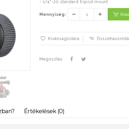
- 1/4"-20 standard tripod mount
Mennyiség:
Kos
Kívánságlistára
Összehasonlítá
Megosztás:
zban?
Értékelések (0)