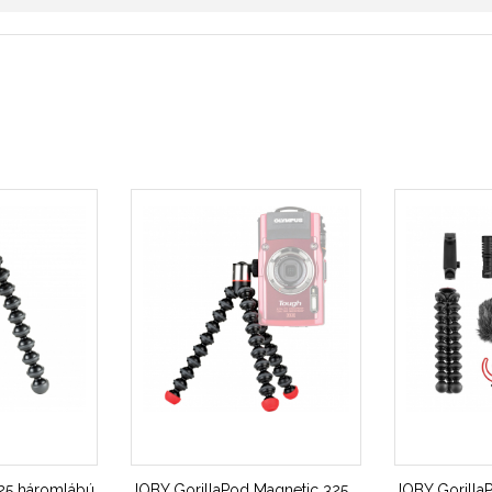
325 háromlábú
JOBY GorillaPod Magnetic 325
JOBY GorillaP