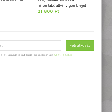
háromlábú állvány gömbfejjel
(készlet
t
21 800 Ft
34 90
Feliratkozás
evelet, ajánlatokat küldjön nekem az
Adatkezelési