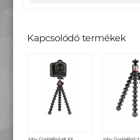
Kapcsolódó termékek
Joby GorillaPod 5K Kit
Joby GorillaPod 