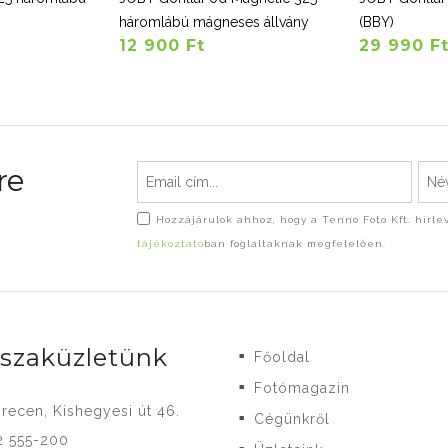
háromlábú mágneses állvány
(BBY)
12 900 Ft
29 990 F
re
Hozzájárulok ahhoz, hogy a Tenno Foto Kft. hírl
tájékoztató
ban foglaltaknak megfelelően.
-szaküzletünk
Főoldal
■
Fotómagazin
■
recen, Kishegyesi út 46.
Cégünkről
■
2 555-200