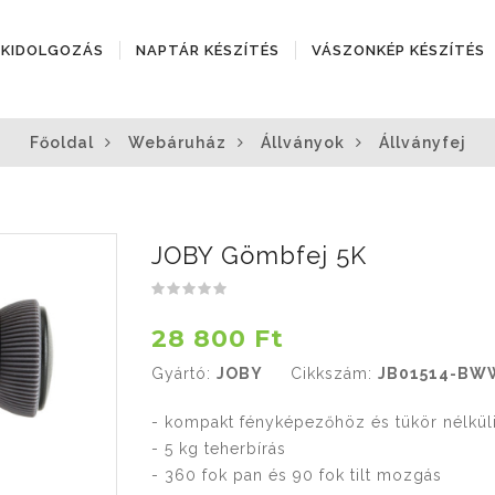
ÓKIDOLGOZÁS
NAPTÁR KÉSZÍTÉS
VÁSZONKÉP KÉSZÍTÉS
Főoldal
Webáruház
Állványok
Állványfej
JOBY Gömbfej 5K
28 800 Ft
Gyártó:
JOBY
Cikkszám:
JB01514-BW
- kompakt fényképezőhöz és tükör nélkül
- 5 kg teherbírás
- 360 fok pan és 90 fok tilt mozgás