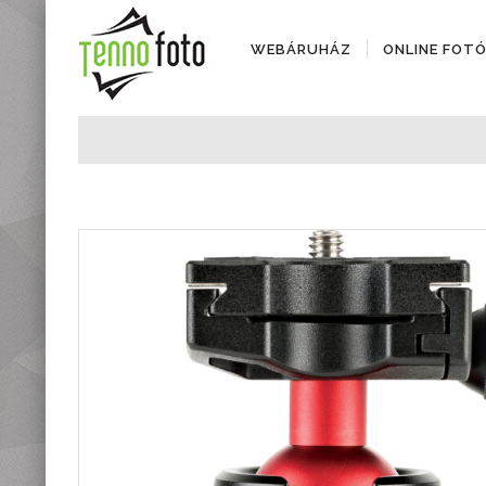
WEBÁRUHÁZ
ONLINE FOT
Fényképezőgépek
Objektívek
Objektív kiegészítők
Instax termékek
Videótechnika
Áramforrások
Adattárolók
Tisztító eszközök
Állványok
Diktafonok, Diktafon
tartozékok
Markolatok
Vakuk
Távcsövek,