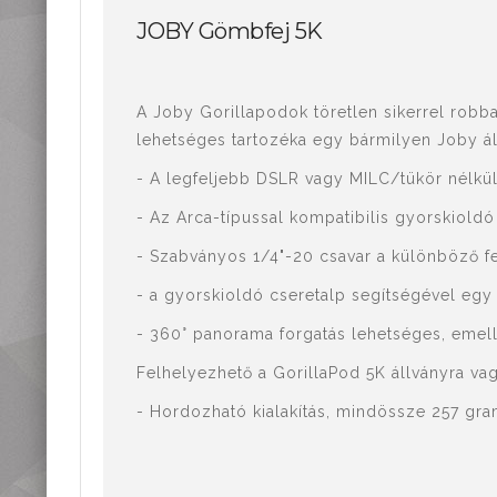
Mérőműszerek,
JOBY Gömbfej 5K
mérőeszközök
Kiegészítők,
tartozékok
A Joby Gorillapodok töretlen sikerrel robba
lehetséges tartozéka egy bármilyen Joby ál
- A legfeljebb DSLR vagy MILC/tükör nélkül
- Az Arca-típussal kompatibilis gyorskiold
- Szabványos 1/4"-20 csavar a különböző fe
- a gyorskioldó cseretalp segítségével egy m
- 360° panorama forgatás lehetséges, emelle
Felhelyezhető a GorillaPod 5K állványra va
- Hordozható kialakítás, mindössze 257 gr