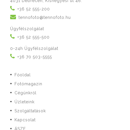
4031 Debrecen, Kishegyesi út 46.
+36 52 555-200
tennofoto@tennofoto.hu
Ügyfélszolgálat
+36 52 555-500
0-24h Ügyfélszolgálat
+36 70 503-5555
Főoldal
■
Fotómagazin
■
Cégünkről
■
Üzleteink
■
Szolgáltatások
■
Kapcsolat
■
ÁSZF
■