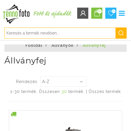
0
0
BEJELENTKEZÉS/REGISZTRÁCIÓ
Főoldal
Állványok
Állványfej
Bejelentkezés
Regisztráció
Állványfej
Elfelejtett jelszó
Rendezés
1-30 termék. Összesen
30
termék. |
Összes termék