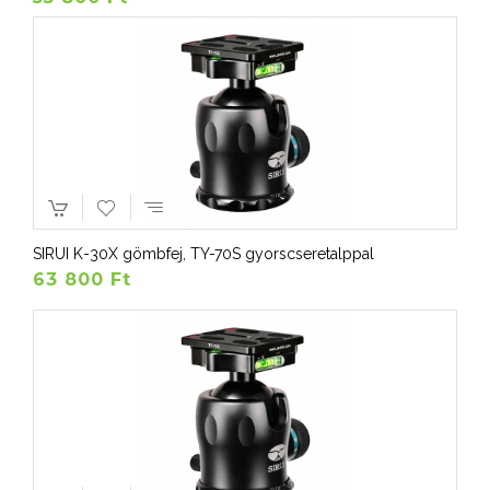
SIRUI K-30X gömbfej, TY-70S gyorscseretalppal
63 800 Ft