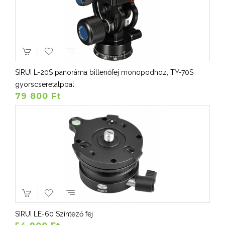
SIRUI L-20S panoráma billenőfej monopodhoz, TY-70S
gyorscseretalppal
79 800 Ft
SIRUI LE-60 Szintező fej