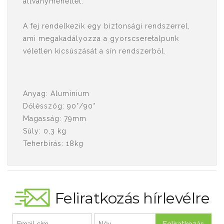
állványmenettel.
A fej rendelkezik egy biztonsági rendszerrel,
ami megakadályozza a gyorscseretalpunk
véletlen kicsúszását a sín rendszerből.
Anyag: Aluminium
Dőlésszög: 90°/90°
Magasság: 79mm
Súly: 0,3 kg
Teherbírás: 18kg
Feliratkozás hírlevélre