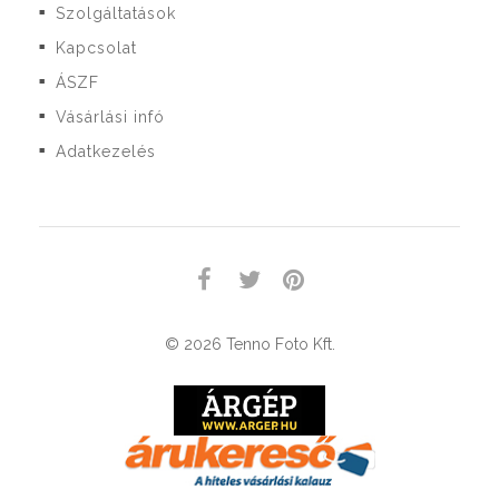
Szolgáltatások
■
Kapcsolat
■
ÁSZF
■
Vásárlási infó
■
Adatkezelés
■
© 2026 Tenno Foto Kft.