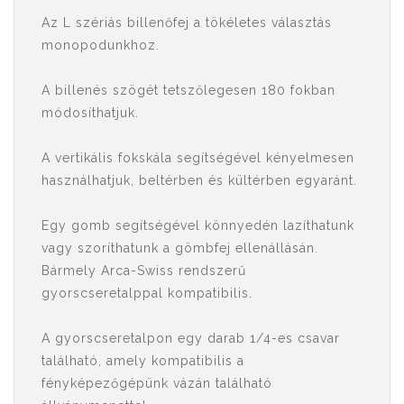
Az L szériás billenőfej a tökéletes választás
monopodunkhoz.
A billenés szögét tetszőlegesen 180 fokban
módosíthatjuk.
A vertikális fokskála segítségével kényelmesen
használhatjuk, beltérben és kültérben egyaránt.
Egy gomb segítségével könnyedén lazíthatunk
vagy szoríthatunk a gömbfej ellenállásán.
Bármely Arca-Swiss rendszerű
gyorscseretalppal kompatibilis.
A gyorscseretalpon egy darab 1/4-es csavar
található, amely kompatibilis a
fényképezőgépünk vázán található