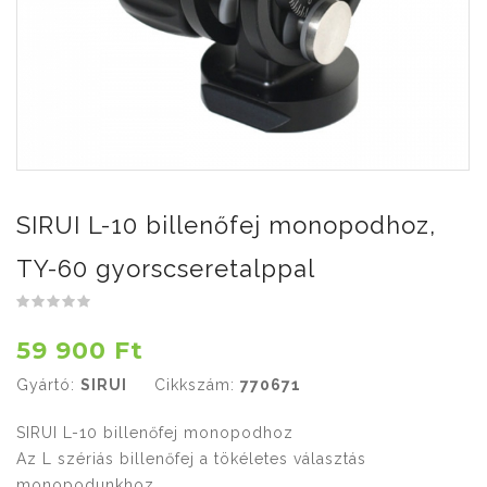
SIRUI L-10 billenőfej monopodhoz,
TY-60 gyorscseretalppal
59 900 Ft
Gyártó:
SIRUI
Cikkszám:
770671
SIRUI L-10 billenőfej monopodhoz
Az L szériás billenőfej a tökéletes választás
monopodunkhoz