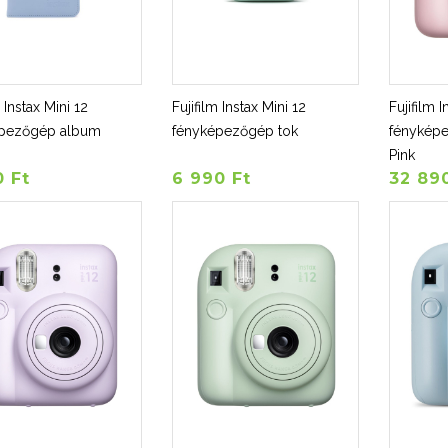
m Instax Mini 12
Fujifilm Instax Mini 12
Fujifilm I
épezőgép album
fényképezőgép tok
fénykép
Pink
0 Ft
6 990 Ft
32 89