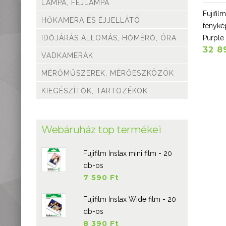
LÁMPA, FEJLÁMPA
Fujifil
HŐKAMERA ÉS ÉJJELLÁTÓ
fényké
Purple
IDŐJÁRÁS ÁLLOMÁS, HŐMÉRŐ, ÓRA
32 8
VADKAMERÁK
MÉRŐMŰSZEREK, MÉRŐESZKÖZÖK
KIEGÉSZÍTŐK, TARTOZÉKOK
Webáruház top termékei
Fujifilm Instax mini film - 20
db-os
7 590 Ft
Fujifilm Instax Wide film - 20
db-os
8 390 Ft