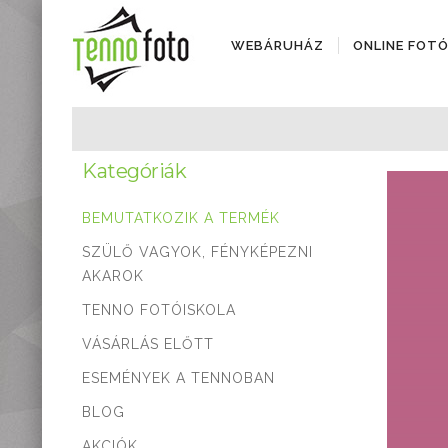
WEBÁRUHÁZ
ONLINE FOT
Fényképezőgépek
Objektívek
Kategóriák
Objektív kiegészítők
Instax termékek
BEMUTATKOZIK A TERMÉK
Videótechnika
Áramforrások
SZÜLŐ VAGYOK, FÉNYKÉPEZNI
Adattárolók
AKAROK
Tisztító eszközök
TENNO FOTÓISKOLA
Állványok
VÁSÁRLÁS ELŐTT
Diktafonok, Diktafon
tartozékok
ESEMÉNYEK A TENNOBAN
Markolatok
BLOG
Vakuk
Távcsövek,
AKCIÓK