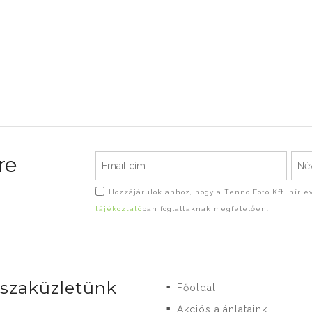
re
Hozzájárulok ahhoz, hogy a Tenno Foto Kft. hírl
tájékoztató
ban foglaltaknak megfelelően.
-szaküzletünk
Főoldal
■
Akciós ajánlataink
■