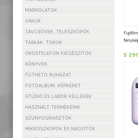
Mérőműszerek,
mérőeszközök
MARKOLATOK
Kiegészítők,
VAKUK
tartozékok
TÁVCSÖVEK, TELESZKÓPOK
Fujifil
fényk
TÁSKÁK, TOKOK
OKOSTELEFON KIEGÉSZÍTŐK
5 29
KÖNYVEK
FŰTHETŐ RUHÁZAT
FOTÓALBUM, KÉPKERET
STÚDIÓ ÉS LABOR KELLÉKEK
HASZNÁLT TERMÉKEINK
SZÚNYOGRIASZTÓK
MIKROSZKÓPOK ÉS NAGYÍTÓK