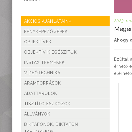
teleszkópok
Táskák, tokok
Okostelefon
2023. má
AKCIÓS AJÁNLATAINK
kiegészítők
Megérk
FÉNYKÉPEZŐGÉPEK
Könyvek
Ahogy a
Fűthető ruházat
OBJEKTÍVEK
Fotóalbum, képkeret
OBJEKTÍV KIEGÉSZÍTŐK
Stúdió és labor
Ezúttal 
kellékek
INSTAX TERMÉKEK
érhető e
Használt termékeink
VIDEÓTECHNIKA
elérhető
Szúnyogriasztók
Mikroszkópok és
ÁRAMFORRÁSOK
nagyítók
ADATTÁROLÓK
Lámpa, Fejlámpa
TISZTÍTÓ ESZKÖZÖK
Hőkamera és éjjellátó
Időjárás állomás,
ÁLLVÁNYOK
hőmérő, óra
DIKTAFONOK, DIKTAFON
Vadkamerák
TARTOZÉKOK