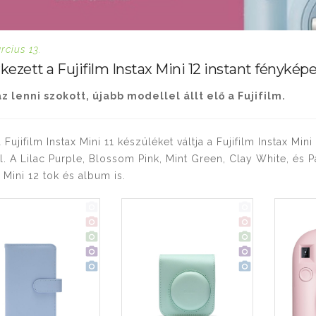
rcius 13.
ezett a Fujifilm Instax Mini 12 instant fényké
z lenni szokott, újabb modellel állt elő a Fujifilm.
a Fujifilm Instax Mini 11 készüléket váltja a Fujifilm Instax M
l. A Lilac Purple, Blossom Pink, Mint Green, Clay White, és
 Mini 12 tok és album is.