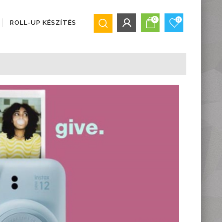
0
0
ROLL-UP KÉSZÍTÉS
BEJELENTKEZÉS/REGISZTRÁCIÓ
Bejelentkezés
Regisztráció
Elfelejtett jelszó