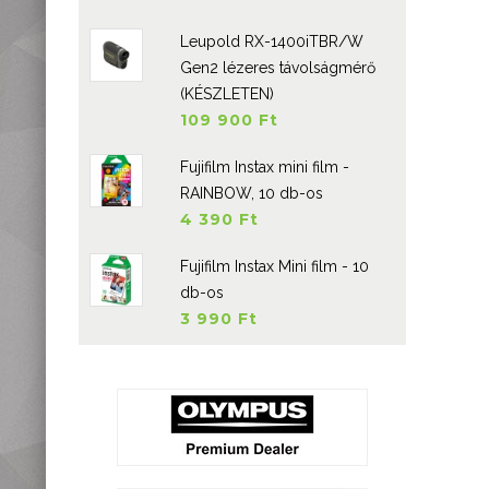
Leupold RX-1400iTBR/W
Gen2 lézeres távolságmérő
(KÉSZLETEN)
109 900 Ft
Fujifilm Instax mini film -
RAINBOW, 10 db-os
4 390 Ft
Fujifilm Instax Mini film - 10
db-os
3 990 Ft