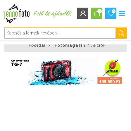
0
0
BEJELENTKEZÉS/REGISZTRÁCIÓ
Főoldal
Fotómagazin
Akciók
Bejelentkezés
Regisztráció
Elfelejtett jelszó