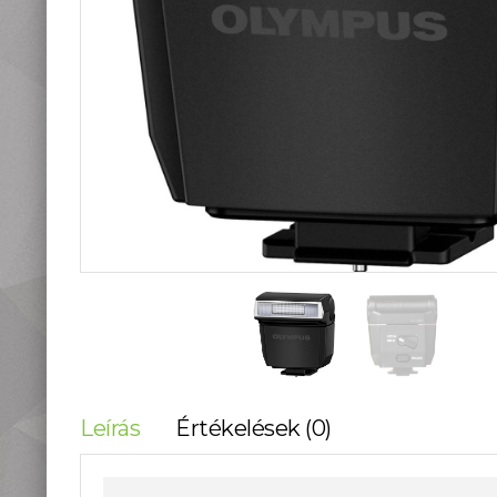
teleszkópok
Táskák, tokok
Okostelefon
kiegészítők
Könyvek
Fűthető ruházat
Fotóalbum, képkeret
Stúdió és labor
kellékek
Használt termékeink
Szúnyogriasztók
Mikroszkópok és
nagyítók
Lámpa, Fejlámpa
Hőkamera és éjjellátó
Időjárás állomás,
Leírás
Értékelések (0)
hőmérő, óra
Vadkamerák