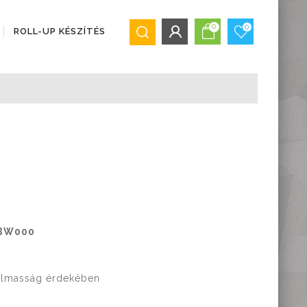
0
0
ROLL-UP KÉSZÍTÉS
BEJELENTKEZÉS/REGISZTRÁCIÓ
Bejelentkezés
Regisztráció
Elfelejtett jelszó
BW000
galmasság érdekében