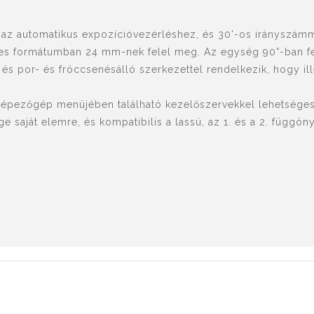
az automatikus expozícióvezérléshez, és 30'-os irányszámma
es formátumban 24 mm-nek felel meg. Az egység 90°-ban fel
 és por- és fröccsenésálló szerkezettel rendelkezik, hogy 
yképezőgép menüjében található kezelőszervekkel lehetsége
ge saját elemre, és kompatibilis a lassú, az 1. és a 2. függö