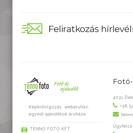
Feliratkozás hírlevél
Fotó
4031 Deb
+36 5
Képkidolgozás, webáruház,
egyedi ajándékok áruháza
tenn
Ügyfélsz
TENNO FOTO KFT.