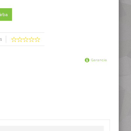
árba
s
Garancia