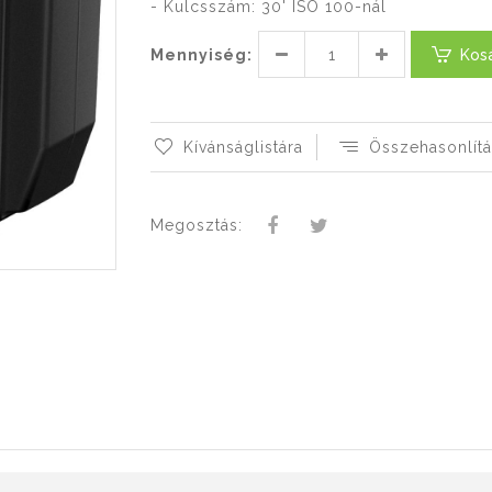
- Kulcsszám: 30' ISO 100-nál
Mennyiség:
Kos
Kívánságlistára
Összehasonlítá
Megosztás: