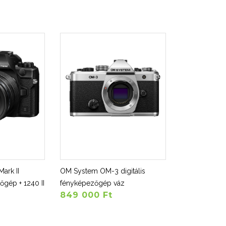
ark II
OM System OM-3 digitális
őgép + 1240 II
fényképezőgép váz
849 000 Ft