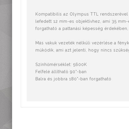
Mérőműszerek,
mérőeszközök
Kompatibilis az Olympus TTL rendszerével 
Kiegészítők,
tartozékok
lefedett 12 mm-es objektívhez, ami 35 mm-
forgatható a pattanási képesség érdekében,
Más vakuk vezeték nélküli vezérlése a fén
működik, ami azt jelenti, hogy nincs szüksé
Színhőmérséklet: 5600K
Felfelé állítható 90°-ban
Balra és jobbra 180°-ban forgatható