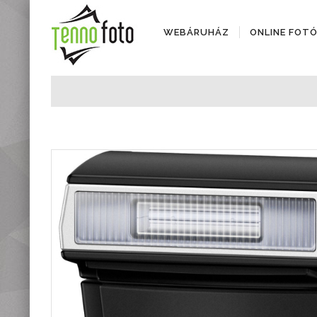
WEBÁRUHÁZ
ONLINE FOT
Fényképezőgépek
Objektívek
Objektív kiegészítők
Instax termékek
Videótechnika
Áramforrások
Adattárolók
Tisztító eszközök
Állványok
Diktafonok, Diktafon
tartozékok
Markolatok
Vakuk
Távcsövek,