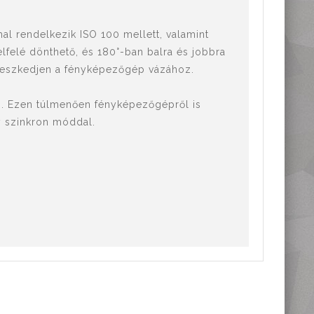
l rendelkezik ISO 100 mellett, valamint
felé dönthető, és 180°-ban balra és jobbra
illeszkedjen a fényképezőgép vázához.
s. Ezen túlmenően fényképezőgépről is
ny szinkron móddal.