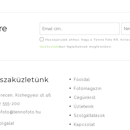
re
Hozzájárulok ahhoz, hogy a Tenno Foto Kft. hírl
tájékoztató
ban foglaltaknak megfelelően.
-szaküzletünk
Főoldal
■
Fotómagazin
■
recen, Kishegyesi út 46.
Cégünkről
■
2 555-200
Üzleteink
■
ofoto@tennofoto.hu
Szolgáltatások
■
olgálat
Kapcsolat
■