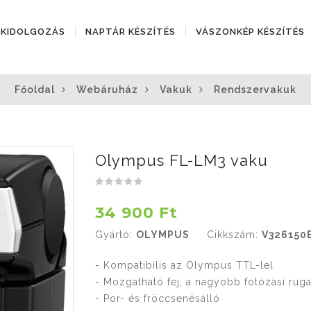
ÓKIDOLGOZÁS
NAPTÁR KÉSZÍTÉS
VÁSZONKÉP KÉSZÍTÉS
Főoldal
Webáruház
Vakuk
Rendszervakuk
Olympus FL-LM3 vaku
34 900 Ft
Gyártó:
OLYMPUS
Cikkszám:
V326150
- Kompatibilis az Olympus TTL-lel
- Mozgatható fej, a nagyobb fotózási ru
- Por- és fröccsenésálló