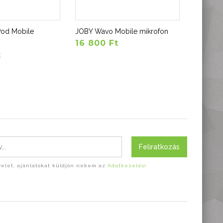
Pod Mobile
JOBY Wavo Mobile mikrofon
Levenhu
16 800 Ft
szerelhe
t
5 590 
Feliratkozás
evelet, ajánlatokat küldjön nekem az
Adatkezelési