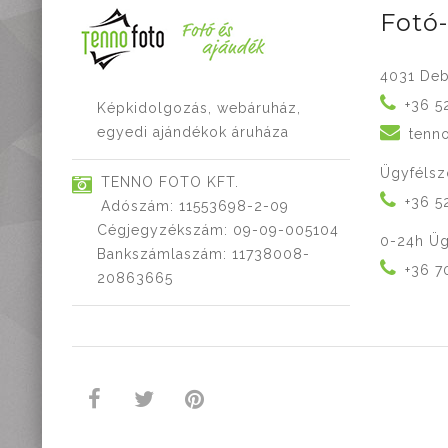
Fotó
4031 Deb
+36 5
Képkidolgozás, webáruház,
egyedi ajándékok áruháza
tenn
Ügyfélsz
TENNO FOTO KFT.
+36 5
Adószám: 11553698-2-09
Cégjegyzékszám: 09-09-005104
0-24h Üg
Bankszámlaszám: 11738008-
+36 7
20863665