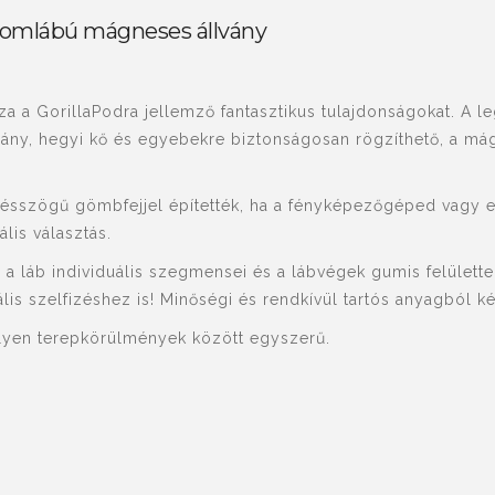
romlábú mágneses állvány
 a GorillaPodra jellemző fantasztikus tulajdonságokat. A leg
kormány, hegyi kő és egyebekre biztonságosan rögzíthető, a
lésszögű gömbfejjel építették, ha a fényképezőgéped vagy
ális választás.
a láb individuális szegmensei és a lábvégek gumis felülettel
ális szelfizéshez is! Minőségi és rendkívül tartós anyagból k
lyen terepkörülmények között egyszerű.