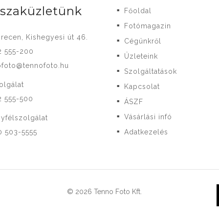
-szaküzletünk
Főoldal
■
Fotómagazin
■
recen, Kishegyesi út 46.
Cégünkről
■
2 555-200
Üzleteink
■
ofoto@tennofoto.hu
Szolgáltatások
■
olgálat
Kapcsolat
■
2 555-500
ÁSZF
■
Vásárlási infó
yfélszolgálat
■
0 503-5555
Adatkezelés
■
© 2026 Tenno Foto Kft.