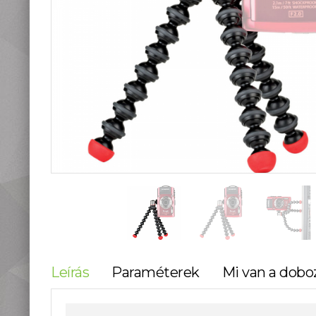
teleszkópok
Táskák, tokok
Okostelefon
kiegészítők
Könyvek
Fűthető ruházat
Fotóalbum, képkeret
Stúdió és labor
kellékek
Használt termékeink
Szúnyogriasztók
Mikroszkópok és
nagyítók
Lámpa, Fejlámpa
Hőkamera és éjjellátó
Időjárás állomás,
Leírás
Paraméterek
Mi van a dobo
hőmérő, óra
Vadkamerák