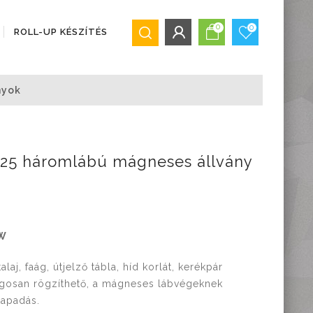
0
0
ROLL-UP KÉSZÍTÉS
BEJELENTKEZÉS/REGISZTRÁCIÓ
nyok
Bejelentkezés
Regisztráció
Elfelejtett jelszó
325 háromlábú mágneses állvány
W
aj, faág, útjelző tábla, híd korlát, kerékpár
gosan rögzíthető, a mágneses lábvégeknek
tapadás.