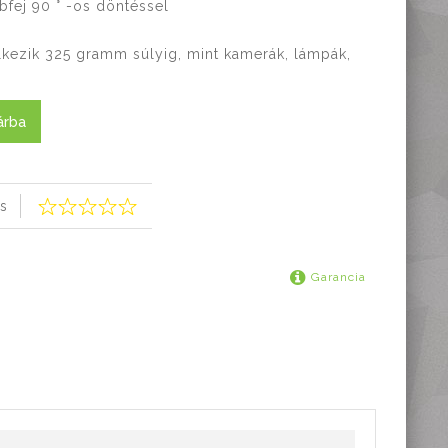
fej 90 ° -os döntéssel
elkezik 325 gramm súlyig, mint kamerák, lámpák,
árba
s
Garancia