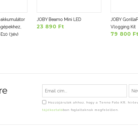
t-akkumulátor
JOBY Beamo Mini LED
JOBY Gorilla
23 890 Ft
őgépekhez,
Vlogging Kit
79 800 F
E10 (3év)
re
Hozzájárulok ahhoz, hogy a Tenno Foto Kft. hírl
tájékoztató
ban foglaltaknak megfelelően.