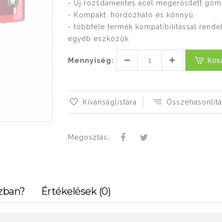
- Új rozsdamentes acél megerősített gömb
- Kompakt, hordozható és könnyű
- többféle termék kompatibilitással rend
egyéb eszközök
Mennyiség:
Kos
Kívánságlistára
Összehasonlítá
Megosztás:
zban?
Értékelések (0)