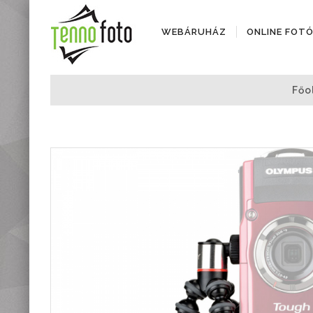
WEBÁRUHÁZ
ONLINE FOT
Fényképezőgépek
Főo
Objektívek
Objektív kiegészítők
Instax termékek
Videótechnika
Áramforrások
Adattárolók
Tisztító eszközök
Állványok
Diktafonok, Diktafon
tartozékok
Markolatok
Vakuk
Távcsövek,