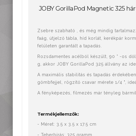
Mérőműszerek,
JOBY GorillaPod Magnetic 325 há
mérőeszközök
Kiegészítők,
tartozékok
Zsebre szabható , és még mindig tartalmazza
faág, útjelző tábla, híd korlát, kerékpár 
felületen garantált a tapadás.
Rozsdamentes acélból készült, 90 ° -os dő
g, akkor JOBY GorillaPod 325 állvány az ide
A maximális stabilitás és tapadás érdekében 
gömbfejjel, rögzítő csavar mérete 1/4 ", ide
A fényképezés, filmezés már tényleg bármi
Termékjellemzők:
- Méret: 3.5 x 3.5 x 17.5 cm
- Teherbírás: 325 gramm