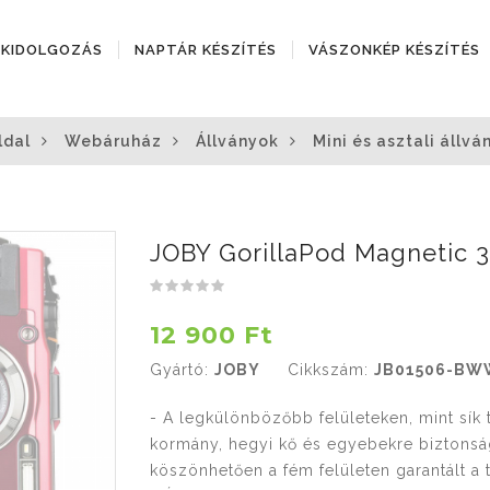
ÓKIDOLGOZÁS
NAPTÁR KÉSZÍTÉS
VÁSZONKÉP KÉSZÍTÉS
ldal
Webáruház
Állványok
Mini és asztali állvá
JOBY GorillaPod Magnetic 
12 900 Ft
Gyártó:
JOBY
Cikkszám:
JB01506-BW
- A legkülönbözőbb felületeken, mint sík tal
kormány, hegyi kő és egyebekre biztonsá
köszönhetően a fém felületen garantált a 