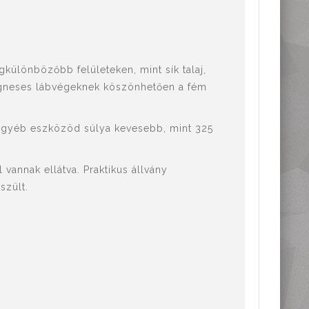
különbözőbb felületeken, mint sík talaj,
 mágneses lábvégeknek köszönhetően a fém
 egyéb eszközöd súlya kevesebb, mint 325
 vannak ellátva. Praktikus állvány
észült.