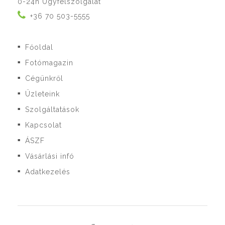
0-24h Ügyfélszolgálat
+36 70 503-5555
Főoldal
■
Fotómagazin
■
Cégünkről
■
Üzleteink
■
Szolgáltatások
■
Kapcsolat
■
ÁSZF
■
Vásárlási infó
■
Adatkezelés
■