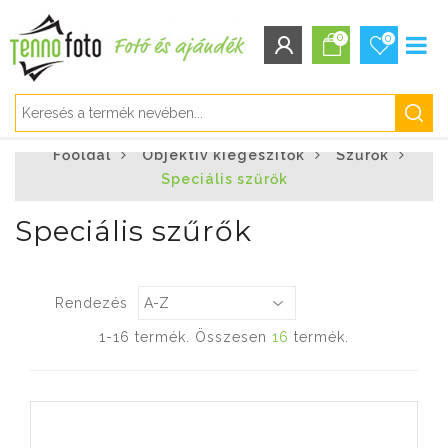
0
0
BEJELENTKEZÉS/REGISZTRÁCIÓ
Főoldal
Objektív kiegészítők
Szűrők
Bejelentkezés
Speciális szűrők
Regisztráció
Elfelejtett jelszó
Speciális szűrők
Rendezés
1-16 termék. Összesen
16
termék.