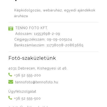
Képkidolgozás, webáruház, egyedi ajándékok
áruháza
TENNO FOTO KFT.
Adószám: 11553698-2-09
Cégjegyzékszám: 09-09-005104
Bankszámlaszám: 11738008-20863665
Fotó-szaküzletünk
4031 Debrecen, Kishegyesi út 46.
+36 52 555-200
tennofoto@tennofoto.hu
Ügyfélszolgálat
+36 52 555-500