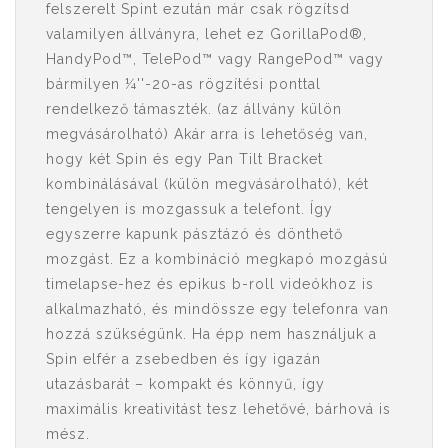
felszerelt Spint ezután már csak rögzítsd
valamilyen állványra, lehet ez GorillaPod®,
HandyPod™, TelePod™ vagy RangePod™ vagy
bármilyen ¼''-20-as rögzítési ponttal
rendelkező támaszték. (az állvány külön
megvásárolható) Akár arra is lehetőség van,
hogy két Spin és egy Pan Tilt Bracket
kombinálásával (külön megvásárolható), két
tengelyen is mozgassuk a telefont. Így
egyszerre kapunk pásztázó és dönthető
mozgást. Ez a kombináció megkapó mozgású
timelapse-hez és epikus b-roll videókhoz is
alkalmazható, és mindössze egy telefonra van
hozzá szükségünk. Ha épp nem használjuk a
Spin elfér a zsebedben és így igazán
utazásbarát – kompakt és könnyű, így
maximális kreativitást tesz lehetővé, bárhová is
mész.