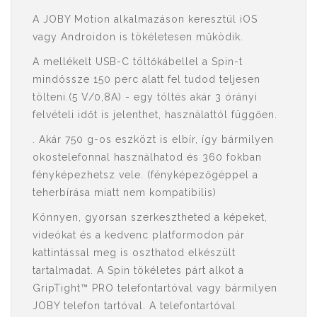
A JOBY Motion alkalmazáson keresztül iOS
vagy Androidon is tökéletesen működik.
A mellékelt USB-C töltőkábellel a Spin-t
mindössze 150 perc alatt fel tudod teljesen
tölteni.(5 V/0,8A) - egy töltés akár 3 órányi
felvételi időt is jelenthet, használattól függően.
. Akár 750 g-os eszközt is elbír, így bármilyen
okostelefonnal használhatod és 360 fokban
fényképezhetsz vele. (fényképezőgéppel a
teherbírása miatt nem kompatibilis)
Könnyen, gyorsan szerkesztheted a képeket,
videókat és a kedvenc platformodon pár
kattintással meg is oszthatod elkészült
tartalmadat. A Spin tökéletes párt alkot a
GripTight™ PRO telefontartóval vagy bármilyen
JOBY telefon tartóval. A telefontartóval