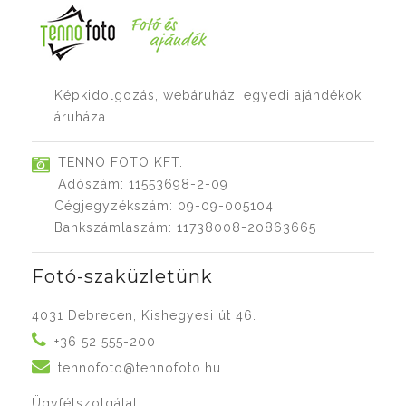
Képkidolgozás, webáruház, egyedi ajándékok
áruháza
TENNO FOTO KFT.
Adószám: 11553698-2-09
Cégjegyzékszám: 09-09-005104
Bankszámlaszám: 11738008-20863665
Fotó-szaküzletünk
4031 Debrecen, Kishegyesi út 46.
+36 52 555-200
tennofoto@tennofoto.hu
Ügyfélszolgálat