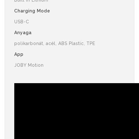
Built in Lithium
Charging Mode
USB-C
Anyaga
polikarbonát, acél, ABS Plastic, TPE
App
JOBY Motion