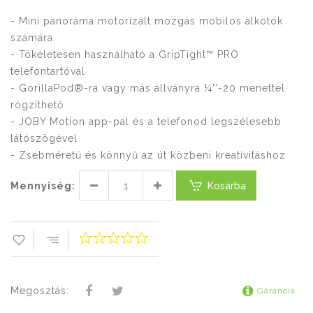
- Mini panoráma motorizált mozgás mobilos alkotók
számára.
- Tökéletesen használható a GripTight™ PRO
telefontartóval
- GorillaPod®-ra vagy más állványra ¼''-20 menettel
rögzíthető
- JOBY Motion app-pal és a telefonod legszélesebb
látószögével
- Zsebméretű és könnyű az út közbeni kreativitáshoz
Mennyiség:
Kosárba
Megosztás:
Garancia