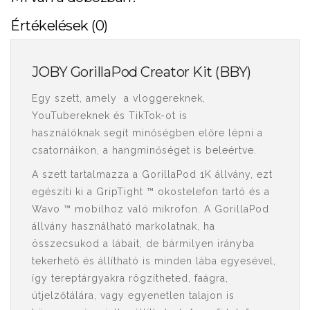
Értékelések (0)
JOBY GorillaPod Creator Kit (BBY)
Egy szett, amely a vloggereknek,
YouTubereknek és TikTok-ot is
használóknak segít minőségben előre lépni a
csatornáikon, a hangminőséget is beleértve.
A szett tartalmazza a GorillaPod 1K állvány, ezt
egészíti ki a GripTight ™ okostelefon tartó és a
Wavo ™ mobilhoz való mikrofon. A GorillaPod
állvány használható markolatnak, ha
összecsukod a lábait, de bármilyen irányba
tekerhető és állítható is minden lába egyesével,
így tereptárgyakra rögzítheted, faágra,
útjelzőtálára, vagy egyenetlen talajon is