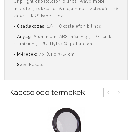
GripTight okostelefon bilincs, Wavo mobil
mikrofon, sokktartó, Windjammer szélvédő, TRS
kábel, TRRS kábel, Tok
- Csatlakozás
: 1/4'', Okostelefon bilincs
- Anyag
: Alumínium, ABS műanyag, TPE, cink-
alumínium, TPU, Hytrel®, poliuretán
- Méretek
: 7 x 8,1 x 34,5 cm
- Szín
: Fekete
Kapcsolódó termékek