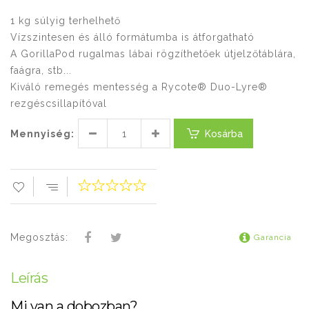
1 kg súlyig terhelhető
Vízszintesen és álló formátumba is átforgatható
A GorillaPod rugalmas lábai rögzíthetőek útjelzőtáblára,
faágra, stb...
Kiváló remegés mentesség a Rycote® Duo-Lyre®
rezgéscsillapítóval
Mennyiség:
Kosárba
Megosztás:
Garancia
Leírás
Mi van a dobozban?