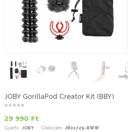
JOBY GorillaPod Creator Kit (BBY)
29 990 Ft
Gyártó:
JOBY
Cikkszám:
JB01729-BWW