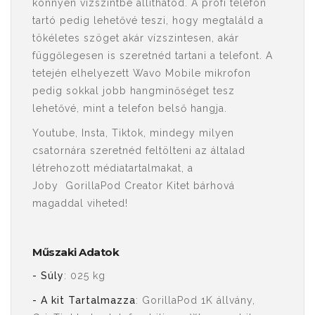
könnyen vízszintbe állíthatod. A profi telefon
tartó pedig lehetővé teszi, hogy megtaláld a
tökéletes szöget akár vízszintesen, akár
függőlegesen is szeretnéd tartani a telefont. A
tetején elhelyezett Wavo Mobile mikrofon
pedig sokkal jobb hangminőséget tesz
lehetővé, mint a telefon belső hangja.
Youtube, Insta, Tiktok, mindegy milyen
csatornára szeretnéd feltölteni az általad
létrehozott médiatartalmakat, a
Joby GorillaPod Creator Kitet bárhová
magaddal viheted!
Műszaki Adatok
- Súly
: 025 kg
- A kit Tartalmazza
: GorillaPod 1K állvány,