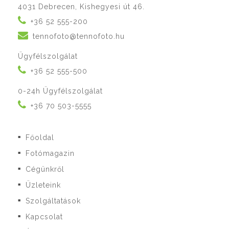
4031 Debrecen, Kishegyesi út 46.
+36 52 555-200
tennofoto@tennofoto.hu
Ügyfélszolgálat
+36 52 555-500
0-24h Ügyfélszolgálat
+36 70 503-5555
Főoldal
■
Fotómagazin
■
Cégünkről
■
Üzleteink
■
Szolgáltatások
■
Kapcsolat
■