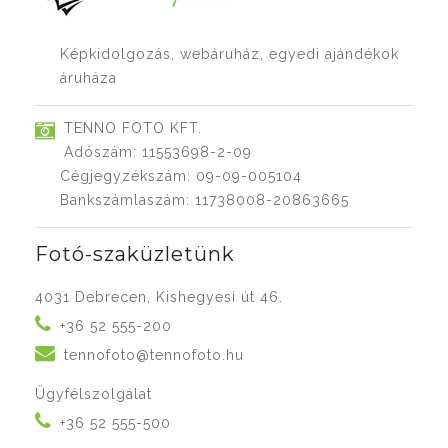
Képkidolgozás, webáruház, egyedi ajándékok
áruháza
TENNO FOTO KFT.
Adószám: 11553698-2-09
Cégjegyzékszám: 09-09-005104
Bankszámlaszám: 11738008-20863665
Fotó-szaküzletünk
4031 Debrecen, Kishegyesi út 46.
+36 52 555-200
tennofoto@tennofoto.hu
Ügyfélszolgálat
+36 52 555-500