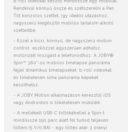
b-roll videokat készíts mindössze egy mobillal.
Rendkívül könnyű össze és szétszerelni a Pan
Tilt konzolos szettet, így ideális utazáshoz,
nagyszerű kiegészítő mobilos tartalom alkotó
szettedbe.
- Ezzel a kicsi, könnyű, de nagyszerű motion
control eszközzel egyszerűen adhatsz
motorizált mozgást a telefonodhoz. A JOBY®
Spin™ 360°-os mobilos timelapse panoráma
fejjel dinamikus timelapseket, b-roll videokat,
és tökéletesen sima panorama képeket
készíthetsz.
- A JOBY Motion alkalmazáson keresztül iOS
vagy Androidon is tökéletesen működik.
- A mellékelt USB-C töltőkábellel a Spin-t
mindössze 150 perc alatt fel tudod teljesen
tölteni.(5 V/0,8A) - egy töltés akár 3 órányi