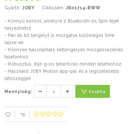
Gyártó:
JOBY
Cikkszám:
JB01714-BWW
- Könnyű konzol, amelyre 2 Bluetooth-os Spin fejet
helyezhetsz
- Pan és tilt tengelyt is mozgatva különleges time
lapse-ek
- Könnyen használható kéttengelyes mozgásvezérlés
telefonhoz
- Robusztus, 650 g-os teherbírás minden telefonhoz
- Használd JOBY Motion app-pal és a legszélesebb
látószöggel
Mennyiség:
Kosárba