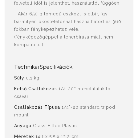
felvételi időt is jelenthet, használattól függően.
- Akár 650 g tömegű eszközt is elbír, így
bármilyen okostelefonnal használhatod és 360
fokban fényképezhetsz vele.
(fényképezőgéppel a teherbírása miatt nem
kompatibilis)
Technikai Specifikációk
Súly
0.1 kg
Felső Csatlakozás
1/4-20″ menetátalakító
csavar
Csatlakozás Típusa
1/4"-20 standard tripod
mount
Anyaga
Glass-Filled Plastic
Méretek
14.1 x 5.5 x 13.2 cm