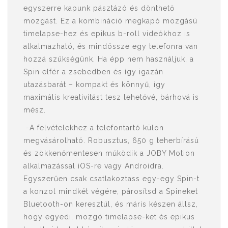
egyszerre kapunk pásztázó és dönthető
mozgást. Ez a kombináció megkapó mozgású
timelapse-hez és epikus b-roll videókhoz is
alkalmazható, és mindössze egy telefonra van
hozzá szükségünk. Ha épp nem használjuk, a
Spin elfér a zsebedben és így igazán
utazásbarát – kompakt és könnyű, így
maximális kreativitást tesz lehetővé, bárhová is
mész.
-A felvételekhez a telefontartó külön
megvásárolható. Robusztus, 650 g teherbírású
és zökkenőmentesen működik a JOBY Motion
alkalmazással iOS-re vagy Androidra.
Egyszerűen csak csatlakoztass egy-egy Spin-t
a konzol mindkét végére, párosítsd a Spineket
Bluetooth-on keresztül, és máris készen állsz,
hogy egyedi, mozgó timelapse-ket és epikus