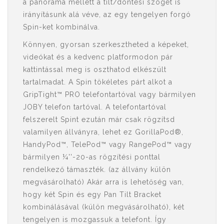
a panoráma mellett a tilt/döntési szöget is
irányításunk alá véve, az egy tengelyen forgó
Spin-ket kombinálva.
Könnyen, gyorsan szerkesztheted a képeket,
videókat és a kedvenc platformodon pár
kattintással meg is oszthatod elkészült
tartalmadat. A Spin tökéletes párt alkot a
GripTight™ PRO telefontartóval vagy bármilyen
JOBY telefon tartóval. A telefontartóval
felszerelt Spint ezután már csak rögzítsd
valamilyen állványra, lehet ez GorillaPod®,
HandyPod™, TelePod™ vagy RangePod™ vagy
bármilyen ¼''-20-as rögzítési ponttal
rendelkező támaszték. (az állvány külön
megvásárolható) Akár arra is lehetőség van,
hogy két Spin és egy Pan Tilt Bracket
kombinálásával (külön megvásárolható), két
tengelyen is mozgassuk a telefont. Így