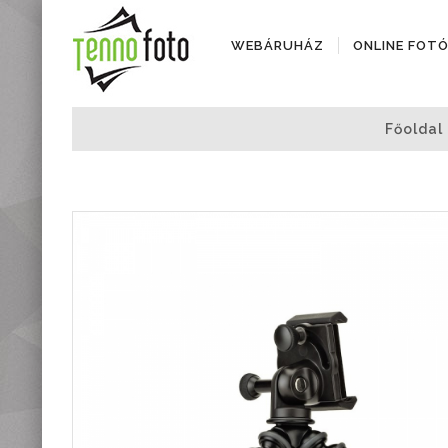
WEBÁRUHÁZ
ONLINE FOT
Fényképezőgépek
Főoldal
Objektívek
Objektív kiegészítők
Instax termékek
Videótechnika
Áramforrások
Adattárolók
Tisztító eszközök
Állványok
Diktafonok, Diktafon
tartozékok
Markolatok
Vakuk
Távcsövek,