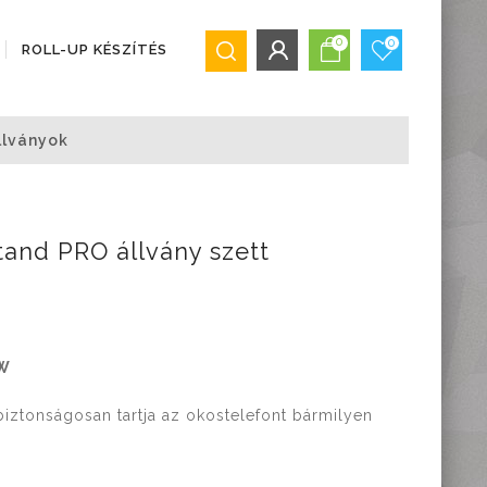
0
0
ROLL-UP KÉSZÍTÉS
BEJELENTKEZÉS/REGISZTRÁCIÓ
llványok
Bejelentkezés
Regisztráció
Elfelejtett jelszó
tand PRO állvány szett
W
biztonságosan tartja az okostelefont bármilyen