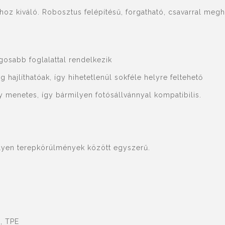
z kiváló. Robosztus felépítésű, forgatható, csavarral meghúz
gosabb foglalattal rendelkezik
hajlíthatóak, így hihetetlenül sokféle helyre feltehető
y menetes, így bármilyen fotósállvánnyal kompatibilis.
lyen terepkörülmények között egyszerű.
, TPE