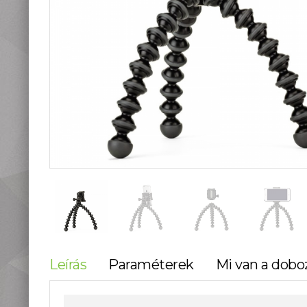
teleszkópok
Táskák, tokok
Okostelefon
kiegészítők
Könyvek
Fűthető ruházat
Fotóalbum, képkeret
Stúdió és labor
kellékek
Használt termékeink
Szúnyogriasztók
Mikroszkópok és
nagyítók
Lámpa, Fejlámpa
Hőkamera és éjjellátó
Időjárás állomás,
Leírás
Paraméterek
Mi van a dobo
hőmérő, óra
Vadkamerák