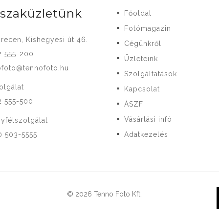
-szaküzletünk
Főoldal
■
Fotómagazin
■
recen, Kishegyesi út 46.
Cégünkről
■
2 555-200
Üzleteink
■
ofoto@tennofoto.hu
Szolgáltatások
■
olgálat
Kapcsolat
■
2 555-500
ÁSZF
■
Vásárlási infó
yfélszolgálat
■
0 503-5555
Adatkezelés
■
© 2026 Tenno Foto Kft.