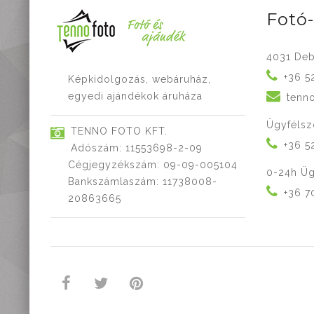
Fotó
4031 Deb
+36 5
Képkidolgozás, webáruház,
egyedi ajándékok áruháza
tenn
Ügyfélsz
TENNO FOTO KFT.
+36 5
Adószám: 11553698-2-09
Cégjegyzékszám: 09-09-005104
0-24h Üg
Bankszámlaszám: 11738008-
+36 7
20863665