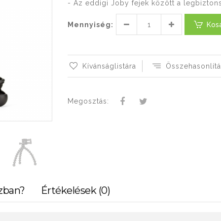
- Az eddigi Joby fejek között a legbizton
Mennyiség:
Kos
Kívánságlistára
Összehasonlítá
Megosztás:
zban?
Értékelések (0)