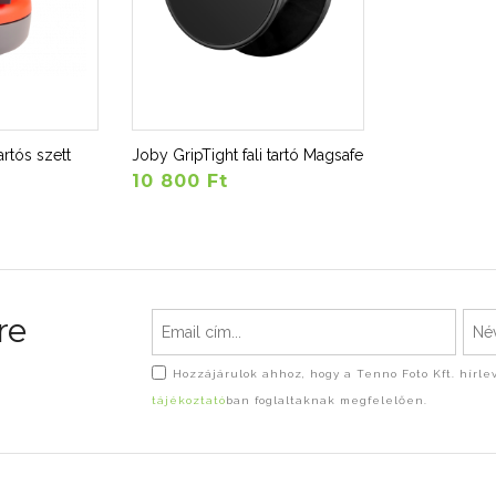
artós szett
Joby GripTight fali tartó Magsafe
10 800 Ft
re
Hozzájárulok ahhoz, hogy a Tenno Foto Kft. hírl
tájékoztató
ban foglaltaknak megfelelően.