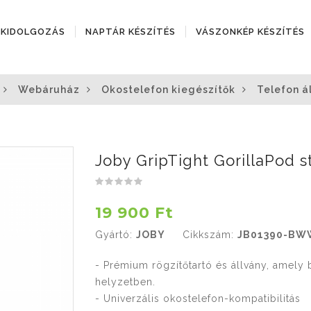
ÓKIDOLGOZÁS
NAPTÁR KÉSZÍTÉS
VÁSZONKÉP KÉSZÍTÉS
Webáruház
Okostelefon kiegészítők
Telefon á
Joby GripTight GorillaPod s
19 900 Ft
Gyártó:
JOBY
Cikkszám:
JB01390-BW
- Prémium rögzítőtartó és állvány, amely 
helyzetben.
- Univerzális okostelefon-kompatibilitás