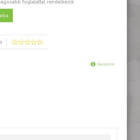
ságosabb foglalattal rendelkezik
árba
s
Garancia