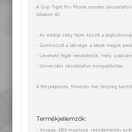
Mérőműszerek,
A Grip Tight Pro Phone minden okostelefonho
mérőeszközök
lábakon áll.
Kiegészítők,
tartozékok
- Az eddigi Joby fejek között a legbiztonsá
- Gumírozott a lábvége, a lábak maguk pedig 
- Levehető fejjel rendelkezik, mely szabván
- Univerzális okostelefon-kompatibilitás
A fényképezés, filmezés már tényleg bármi
Termékjellemzők:
- Anyaga: ABS műanyag, rozsdamentes acél