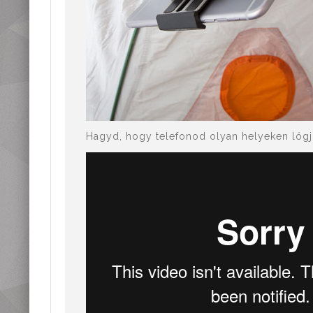
Hagyd, hogy telefonod olyan helyeken lógj