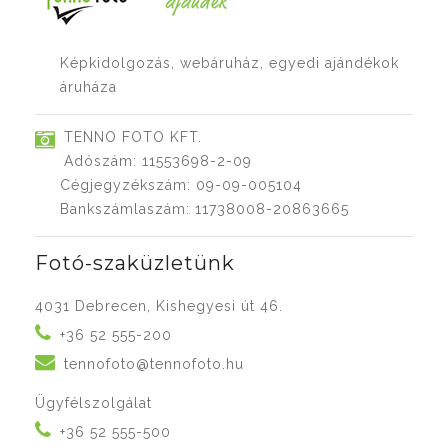
Képkidolgozás, webáruház, egyedi ajándékok
áruháza
TENNO FOTO KFT.
Adószám: 11553698-2-09
Cégjegyzékszám: 09-09-005104
Bankszámlaszám: 11738008-20863665
Fotó-szaküzletünk
4031 Debrecen, Kishegyesi út 46.
+36 52 555-200
tennofoto@tennofoto.hu
Ügyfélszolgálat
+36 52 555-500