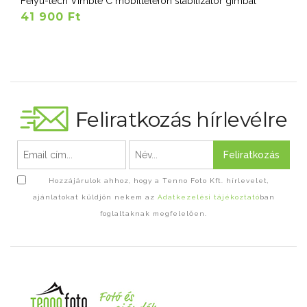
Feiyu-tech Vimble C mobiltelefon stabilizátor gimbal
41 900 Ft
Feliratkozás hírlevélre
Feliratkozás
Hozzájárulok ahhoz, hogy a Tenno Foto Kft. hírlevelet,
ajánlatokat küldjön nekem az
Adatkezelési tájékoztató
ban
foglaltaknak megfelelően.