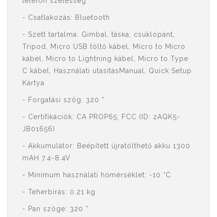
telefon szélesség
- Csatlakozás: Bluetooth
- Szett tartalma: Gimbal, táska, csuklópánt,
Tripod, Micro USB töltő kábel, Micro to Micro
kábel, Micro to Lightning kábel, Micro to Type
C kábel, Használati utasításManual, Quick Setup
Kártya
- Forgatási szög: 320 °
- Certifikációk: CA PROP65; FCC (ID: 2AQK5-
JB01656)
- Akkumulátor: Beépített újratölthető akku 1300
mAH 7.4-8.4V
- Minimum használati hőmérséklet: -10 °C
- Teherbírás: 0.21 kg
- Pan szöge: 320 °