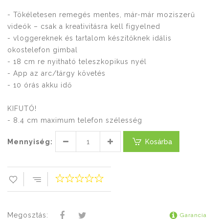
- Tökéletesen remegés mentes, már-már moziszerű
videók – csak a kreativitásra kell figyelned
- vloggereknek és tartalom készítőknek idális
okostelefon gimbal
- 18 cm re nyitható teleszkopikus nyél
- App az arc/tárgy követés
- 10 órás akku idő
KIFUTÓ!
- 8.4 cm maximum telefon szélesség
Mennyiség:
Kosárba
Megosztás:
Garancia