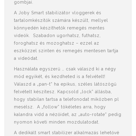
gombjai.
A Joby Smart stabilizátor vloggerek és
tartalomkészítők számára készült, mellyel
könnyedén készíthetők remegés mentes
videók. Szabadon ugorhatsz, futhatsz,
foroghatsz és mozoghatsz – ezzel az
eszközzel szinten és remegés mentesen tartja
a videódat.
Használata egyszerű … csak válaszd ki a négy
mód egyikét, és kezdheted is a felvételt!
Válaszd a „pan-t” ha epikus, széles látószögű
felvételt készítesz. Kapcsold „lock” állásba,
hogy stabilan tartsa a telefonodat miközben pl
mesélsz. A „follow” tökéletes arra, hogy
kalandra vidd a nézőidet, az „auto-rotate” pedig
nyomon követi minden mozdulatodat.
A dedikált smart stabilizer alkalmazás lehetővé