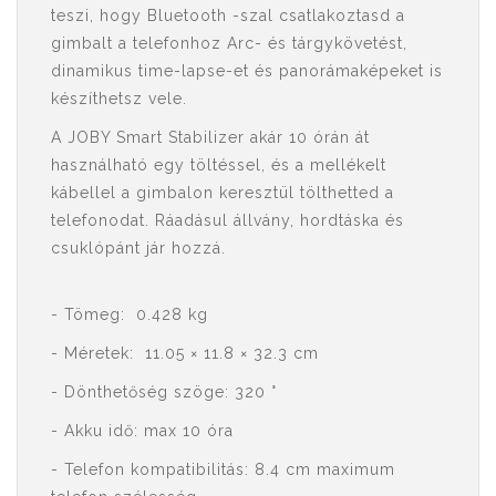
teszi, hogy Bluetooth -szal csatlakoztasd a
gimbalt a telefonhoz Arc- és tárgykövetést,
dinamikus time-lapse-et és panorámaképeket is
készíthetsz vele.
A JOBY Smart Stabilizer akár 10 órán át
használható egy töltéssel, és a mellékelt
kábellel a gimbalon keresztül tölthetted a
telefonodat. Ráadásul állvány, hordtáska és
csuklópánt jár hozzá.
- Tömeg: 0.428 kg
- Méretek: 11.05 × 11.8 × 32.3 cm
- Dönthetőség szöge: 320 °
- Akku idő: max 10 óra
- Telefon kompatibilitás: 8.4 cm maximum