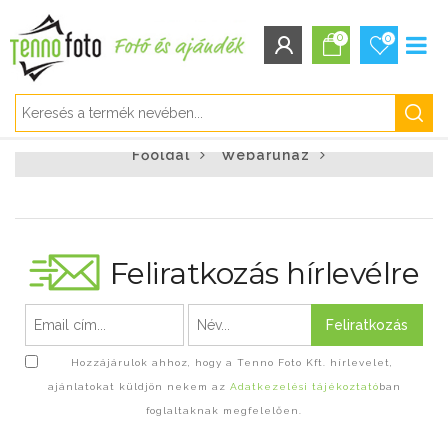
0
0
BEJELENTKEZÉS/REGISZTRÁCIÓ
Főoldal
Webáruház
Bejelentkezés
Regisztráció
Elfelejtett jelszó
Feliratkozás hírlevélre
Feliratkozás
Hozzájárulok ahhoz, hogy a Tenno Foto Kft. hírlevelet,
ajánlatokat küldjön nekem az
Adatkezelési tájékoztató
ban
foglaltaknak megfelelően.