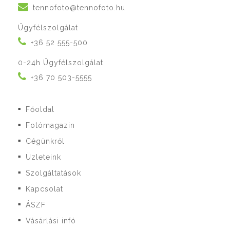
tennofoto@tennofoto.hu
Ügyfélszolgálat
+36 52 555-500
0-24h Ügyfélszolgálat
+36 70 503-5555
Főoldal
■
Fotómagazin
■
Cégünkről
■
Üzleteink
■
Szolgáltatások
■
Kapcsolat
■
ÁSZF
■
Vásárlási infó
■