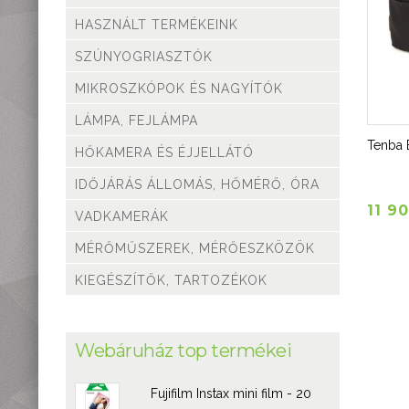
Mérőműszerek,
mérőeszközök
HASZNÁLT TERMÉKEINK
Kiegészítők,
SZÚNYOGRIASZTÓK
tartozékok
MIKROSZKÓPOK ÉS NAGYÍTÓK
LÁMPA, FEJLÁMPA
Tenba 
HŐKAMERA ÉS ÉJJELLÁTÓ
IDŐJÁRÁS ÁLLOMÁS, HŐMÉRŐ, ÓRA
11 9
VADKAMERÁK
MÉRŐMŰSZEREK, MÉRŐESZKÖZÖK
KIEGÉSZÍTŐK, TARTOZÉKOK
Webáruház top termékei
Fujifilm Instax mini film - 20