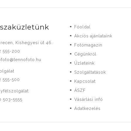
-szaküzletünk
Főoldal
■
Akciós ajánlataink
■
recen, Kishegyesi út 46.
Fotómagazin
■
2 555-200
Cégünkről
■
ofoto@tennofoto.hu
Üzleteink
■
olgálat
Szolgáltatások
■
2 555-500
Kapcsolat
■
ÁSZF
yfélszolgálat
■
0 503-5555
Vásárlási infó
■
Adatkezelés
■