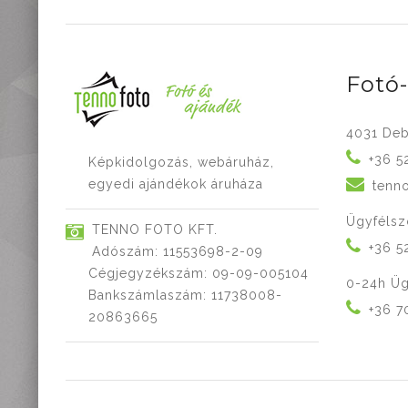
Fotó
4031 Deb
+36 5
Képkidolgozás, webáruház,
egyedi ajándékok áruháza
tenn
Ügyfélsz
TENNO FOTO KFT.
+36 5
Adószám: 11553698-2-09
Cégjegyzékszám: 09-09-005104
0-24h Üg
Bankszámlaszám: 11738008-
+36 7
20863665