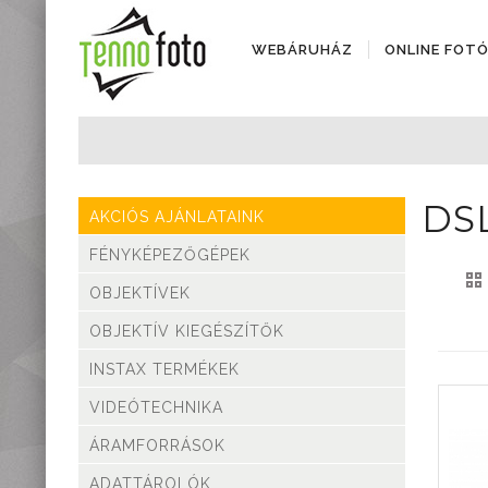
WEBÁRUHÁZ
ONLINE FOT
Fényképezőgépek
Objektívek
Objektív kiegészítők
DSL
AKCIÓS AJÁNLATAINK
Instax termékek
Videótechnika
FÉNYKÉPEZŐGÉPEK
Áramforrások
OBJEKTÍVEK
Adattárolók
Tisztító eszközök
OBJEKTÍV KIEGÉSZÍTŐK
Állványok
INSTAX TERMÉKEK
Diktafonok, Diktafon
tartozékok
VIDEÓTECHNIKA
Markolatok
ÁRAMFORRÁSOK
Vakuk
Távcsövek,
ADATTÁROLÓK