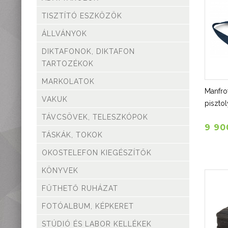
teleszkópok
TISZTÍTÓ ESZKÖZÖK
Táskák, tokok
Okostelefon
ÁLLVÁNYOK
kiegészítők
DIKTAFONOK, DIKTAFON
Könyvek
TARTOZÉKOK
Fűthető ruházat
MARKOLATOK
Fotóalbum, képkeret
Manfro
Stúdió és labor
VAKUK
pisztol
kellékek
TÁVCSÖVEK, TELESZKÓPOK
Használt termékeink
9 90
Szúnyogriasztók
TÁSKÁK, TOKOK
Mikroszkópok és
OKOSTELEFON KIEGÉSZÍTŐK
nagyítók
Lámpa, Fejlámpa
KÖNYVEK
Hőkamera és éjjellátó
FŰTHETŐ RUHÁZAT
Időjárás állomás,
hőmérő, óra
FOTÓALBUM, KÉPKERET
Vadkamerák
STÚDIÓ ÉS LABOR KELLÉKEK