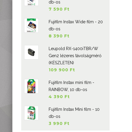
db-os
7 590 Ft
Fujifilm Instax Wide film - 20
db-os
8 390 Ft
Leupold RX-1400iTBR/W
Gen2 lézeres távolságmérő
(KÉSZLETEN)
109 900 Ft
Fujifilm Instax mini film -
RAINBOW, 10 db-os
4 390 Ft
Fujifilm Instax Mini film - 10
db-os
3 990 Ft