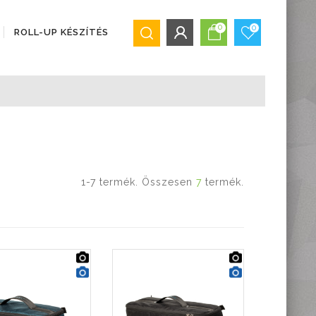
0
0
ROLL-UP KÉSZÍTÉS
BEJELENTKEZÉS/REGISZTRÁCIÓ
Bejelentkezés
Regisztráció
Elfelejtett jelszó
1-7 termék. Összesen
7
termék.