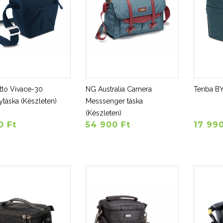
tto Vivace-30
NG Australia Camera
Tenba BY
ytáska (Készleten)
Messsenger táska
(Készleten)
0 Ft
54 900 Ft
17 990