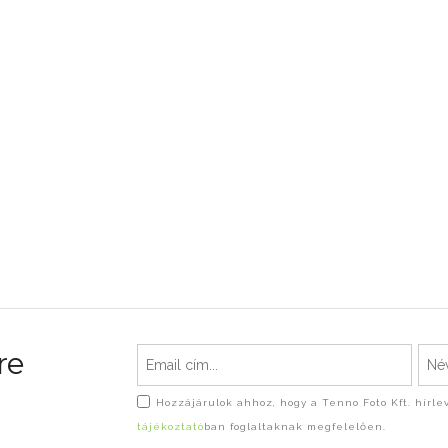
re
Hozzájárulok ahhoz, hogy a Tenno Foto Kft. hírl
tájékoztató
ban foglaltaknak megfelelően.