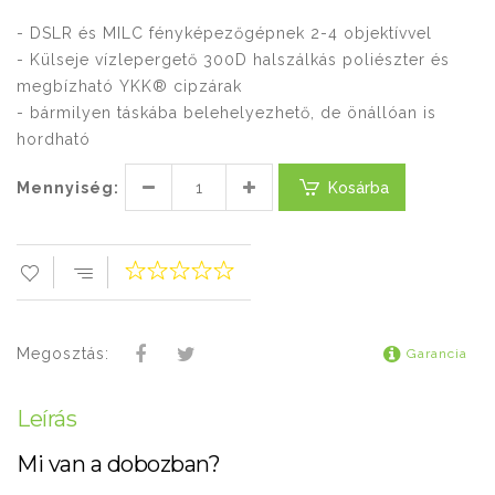
- DSLR és MILC fényképezőgépnek 2-4 objektívvel
- Külseje vízlepergető 300D halszálkás poliészter és
megbízható YKK® cipzárak
- bármilyen táskába belehelyezhető, de önállóan is
hordható
Mennyiség:
Kosárba
Megosztás:
Garancia
Leírás
Mi van a dobozban?