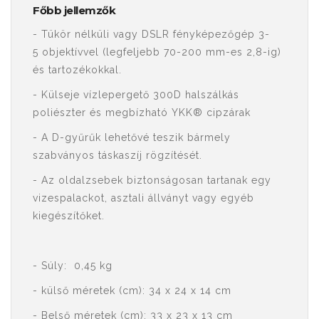
Főbb jellemzők
- Tükör nélküli vagy DSLR fényképezőgép 3-
5 objektívvel (legfeljebb 70-200 mm-es 2,8-ig)
és tartozékokkal.
- Külseje vízlepergető 300D halszálkás
poliészter és megbízható YKK® cipzárak
- A D-gyűrűk lehetővé teszik bármely
szabványos táskaszíj rögzítését.
- Az oldalzsebek biztonságosan tartanak egy
vizespalackot, asztali állványt vagy egyéb
kiegészítőket.
- Súly: 0,45 kg
- külső méretek (cm): 34 x 24 x 14 cm
- Belső méretek (cm): 33 x 23 x 13 cm