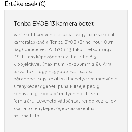
Értékelések (0)
Tenba BYOB 13 kamera betét
Varázsold kedvenc táskádat vagy hátizsákodat
kameratáskává a Tenba BYOB (Bring Your Own
Bag) betéteivel. A BYOB 13 tükör nélküli vagy
DSLR fényképezőgéphez illeszthető 3-
5 objektívvel (maximum 70-200mm 2,8). Arra
tervezték, hogy nagyobb hátizsákba,
bőröndbe vagy kézitáskába helyezve megvédje
a fényképezőgépet, puha külseje pedig
könnyen igazodik bármilyen hordtáska
formájára. Levehető vállpánttal rendelkezik, így
akár álló fényképezőgép-táskaként is
használható.