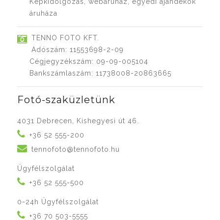
Képkidolgozás, webáruház, egyedi ajándékok
áruháza
TENNO FOTO KFT.
Adószám: 11553698-2-09
Cégjegyzékszám: 09-09-005104
Bankszámlaszám: 11738008-20863665
Fotó-szaküzletünk
4031 Debrecen, Kishegyesi út 46.
+36 52 555-200
tennofoto@tennofoto.hu
Ügyfélszolgálat
+36 52 555-500
0-24h Ügyfélszolgálat
+36 70 503-5555