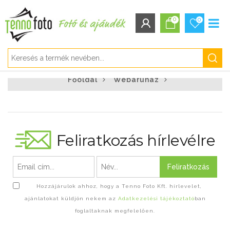
0
0
BEJELENTKEZÉS/REGISZTRÁCIÓ
Főoldal
Webáruház
Bejelentkezés
Regisztráció
Elfelejtett jelszó
Feliratkozás hírlevélre
Feliratkozás
Hozzájárulok ahhoz, hogy a Tenno Foto Kft. hírlevelet,
ajánlatokat küldjön nekem az
Adatkezelési tájékoztató
ban
foglaltaknak megfelelően.