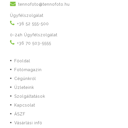
tennofoto@tennofoto.hu
Ügyfélszolgálat
+36 52 555-500
0-24h Ügyfélszolgálat
+36 70 503-5555
Főoldal
■
Fotómagazin
■
Cégünkről
■
Üzleteink
■
Szolgáltatások
■
Kapcsolat
■
ÁSZF
■
Vásárlási infó
■