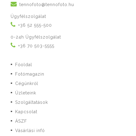
tennofoto@tennofoto.hu
Ügyfélszolgálat
+36 52 555-500
0-24h Ügyfélszolgálat
+36 70 503-5555
Főoldal
■
Fotómagazin
■
Cégünkről
■
Üzleteink
■
Szolgáltatások
■
Kapcsolat
■
ÁSZF
■
Vásárlási infó
■