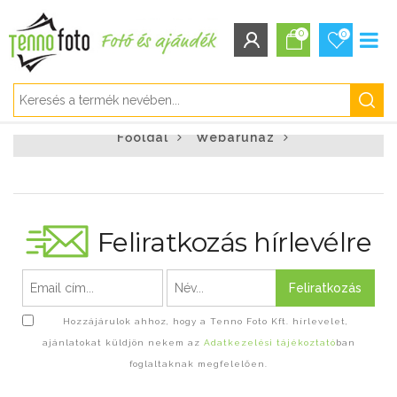
0
0
BEJELENTKEZÉS/REGISZTRÁCIÓ
Főoldal
Webáruház
Bejelentkezés
Regisztráció
Elfelejtett jelszó
Feliratkozás hírlevélre
Feliratkozás
Hozzájárulok ahhoz, hogy a Tenno Foto Kft. hírlevelet,
ajánlatokat küldjön nekem az
Adatkezelési tájékoztató
ban
foglaltaknak megfelelően.