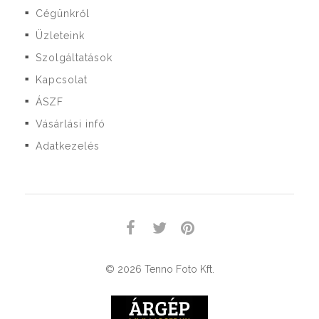
Cégünkről
■
Üzleteink
■
Szolgáltatások
■
Kapcsolat
■
ÁSZF
■
Vásárlási infó
■
Adatkezelés
■
© 2026 Tenno Foto Kft.