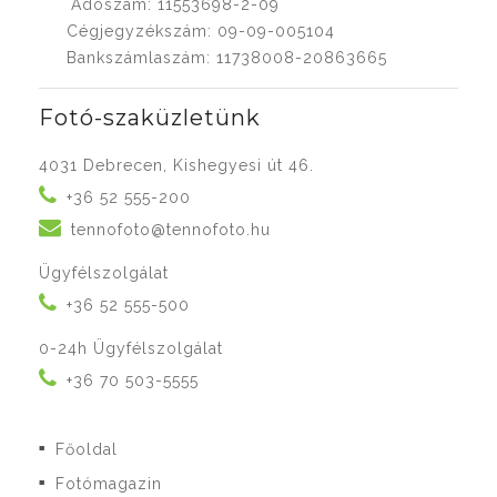
Adószám: 11553698-2-09
Cégjegyzékszám: 09-09-005104
Bankszámlaszám: 11738008-20863665
Fotó-szaküzletünk
4031 Debrecen, Kishegyesi út 46.
+36 52 555-200
tennofoto@tennofoto.hu
Ügyfélszolgálat
+36 52 555-500
0-24h Ügyfélszolgálat
+36 70 503-5555
Főoldal
■
Fotómagazin
■