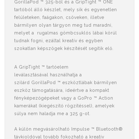
GorillaPod ™ 325-ből és a GripTight ™ ONE
tartóból álló készlet, mely sík és egyenetlen
felületeken, faágakon, csöveken, illetve
bármilyen olyan tárgyon meg tud maradni,
melyet a rugalmas gömbcsuklós lábai körül
tudnak fogni, ezáltal kreatív és egyben
szokatlan képszögek készítését segítik elő.
A GripTight ™ tartóelem
leválasztásával használhatja a
szilárd GorillaPod ™ eszköztlábak bármilyen
eszköz támogatására, ideértve a kompakt
fényképezőgépeket vagy a GoPro ™ Action
kamerákat (kiegészítő rögzítéssel), amelyek
súlya nem haladja me a 325 g-ot.
A külön megvásárolható Impulse ™ Bluetooth®
távkioldóval tovább fokozható a kreatív