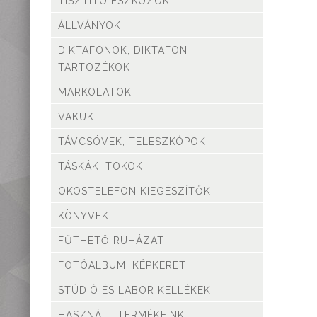
TISZTÍTÓ ESZKÖZÖK
teleszkópok
ÁLLVÁNYOK
Táskák, tokok
Okostelefon
DIKTAFONOK, DIKTAFON
kiegészítők
TARTOZÉKOK
Könyvek
MARKOLATOK
Fűthető ruházat
Fotóalbum, képkeret
VAKUK
Stúdió és labor
TÁVCSÖVEK, TELESZKÓPOK
kellékek
Használt termékeink
TÁSKÁK, TOKOK
Szúnyogriasztók
OKOSTELEFON KIEGÉSZÍTŐK
Mikroszkópok és
KÖNYVEK
nagyítók
Lámpa, Fejlámpa
FŰTHETŐ RUHÁZAT
Hőkamera és éjjellátó
FOTÓALBUM, KÉPKERET
Időjárás állomás,
hőmérő, óra
STÚDIÓ ÉS LABOR KELLÉKEK
Vadkamerák
HASZNÁLT TERMÉKEINK