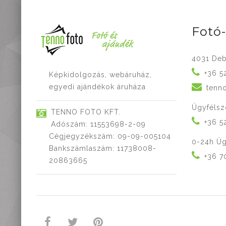
Fotó
4031 Deb
+36 5
Képkidolgozás, webáruház,
egyedi ajándékok áruháza
tenn
Ügyfélsz
TENNO FOTO KFT.
+36 5
Adószám: 11553698-2-09
Cégjegyzékszám: 09-09-005104
0-24h Üg
Bankszámlaszám: 11738008-
+36 7
20863665