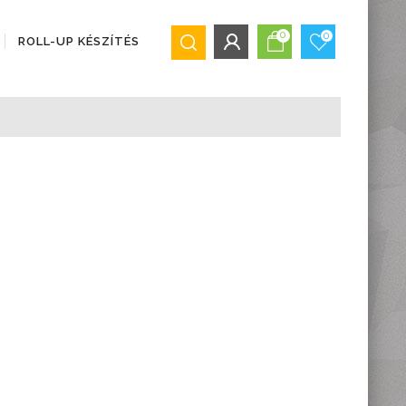
0
0
ROLL-UP KÉSZÍTÉS
BEJELENTKEZÉS/REGISZTRÁCIÓ
Bejelentkezés
Regisztráció
Elfelejtett jelszó