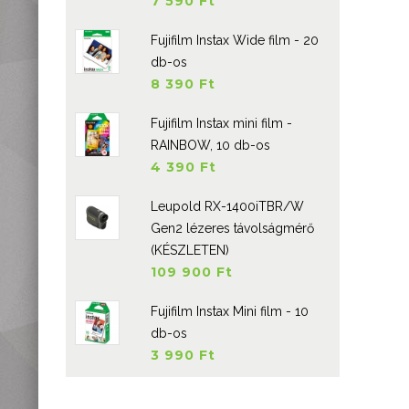
7 590 Ft
Fujifilm Instax Wide film - 20
db-os
8 390 Ft
Fujifilm Instax mini film -
RAINBOW, 10 db-os
4 390 Ft
Leupold RX-1400iTBR/W
Gen2 lézeres távolságmérő
(KÉSZLETEN)
109 900 Ft
Fujifilm Instax Mini film - 10
db-os
3 990 Ft