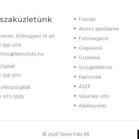
-szaküzletünk
Főoldal
■
Akciós ajánlataink
■
recen, Kishegyesi út 46.
Fotómagazin
■
2 555-200
Cégünkről
■
ofoto@tennofoto.hu
Üzleteink
■
olgálat
Szolgáltatások
■
2 555-500
Kapcsolat
■
ÁSZF
yfélszolgálat
■
0 503-5555
Vásárlási infó
■
Adatkezelés
■
© 2026 Tenno Foto Kft.