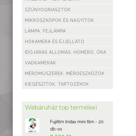
Mérőműszerek,
mérőeszközök
SZÚNYOGRIASZTÓK
Kiegészítők,
MIKROSZKÓPOK ÉS NAGYÍTÓK
tartozékok
LÁMPA, FEJLÁMPA
HŐKAMERA ÉS ÉJJELLÁTÓ
IDŐJÁRÁS ÁLLOMÁS, HŐMÉRŐ, ÓRA
VADKAMERÁK
MÉRŐMŰSZEREK, MÉRŐESZKÖZÖK
KIEGÉSZÍTŐK, TARTOZÉKOK
Webáruház top termékei
Fujifilm Instax mini film - 20
db-os