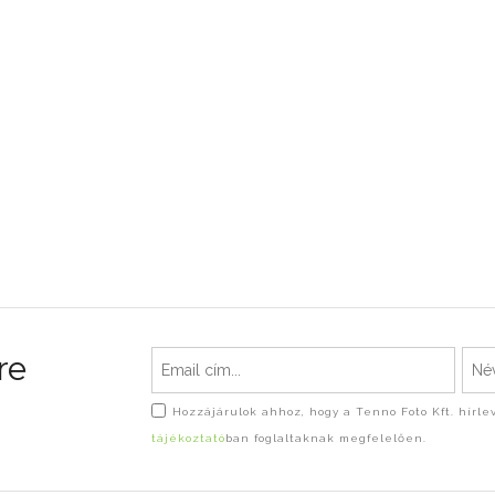
re
Hozzájárulok ahhoz, hogy a Tenno Foto Kft. hírl
tájékoztató
ban foglaltaknak megfelelően.