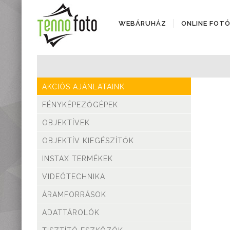
WEBÁRUHÁZ
ONLINE FOT
Fényképezőgépek
Objektívek
AKCIÓS AJÁNLATAINK
Objektív kiegészítők
Instax termékek
FÉNYKÉPEZŐGÉPEK
Videótechnika
OBJEKTÍVEK
Áramforrások
Adattárolók
OBJEKTÍV KIEGÉSZÍTŐK
Tisztító eszközök
INSTAX TERMÉKEK
Állványok
VIDEÓTECHNIKA
Diktafonok, Diktafon
tartozékok
ÁRAMFORRÁSOK
Markolatok
ADATTÁROLÓK
Vakuk
Távcsövek,