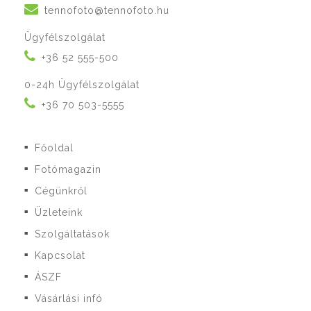
tennofoto@tennofoto.hu
Ügyfélszolgálat
+36 52 555-500
0-24h Ügyfélszolgálat
+36 70 503-5555
Főoldal
■
Fotómagazin
■
Cégünkről
■
Üzleteink
■
Szolgáltatások
■
Kapcsolat
■
ÁSZF
■
Vásárlási infó
■