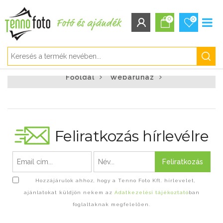
0
0
BEJELENTKEZÉS/REGISZTRÁCIÓ
Főoldal
Webáruház
Bejelentkezés
Regisztráció
Elfelejtett jelszó
Feliratkozás hírlevélre
Feliratkozás
Hozzájárulok ahhoz, hogy a Tenno Foto Kft. hírlevelet,
ajánlatokat küldjön nekem az
Adatkezelési tájékoztató
ban
foglaltaknak megfelelően.