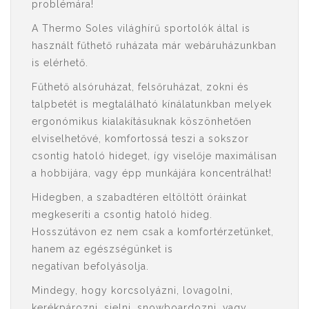
problémára!
A Thermo Soles világhírű sportolók által is
használt fűthető ruházata már webáruházunkban
is elérhető.
Fűthető alsóruházat, felsőruházat, zokni és
talpbetét is megtalálható kínálatunkban melyek
ergonómikus kialakításuknak köszönhetően
elviselhetővé, komfortossá teszi a sokszor
csontig hatoló hideget, így viselője maximálisan
a hobbijára, vagy épp munkájára koncentrálhat!
Hidegben, a szabadtéren eltöltött óráinkat
megkeseríti a csontig hatoló hideg.
Hosszútávon ez nem csak a komfortérzetünket,
hanem az egészségünket is
negatívan befolyásolja.
Mindegy, hogy korcsolyázni, lovagolni,
kerékpározni, sielni, snowboardozni, vagy