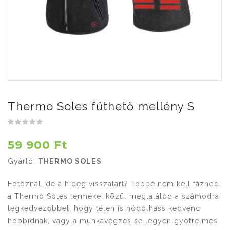
Thermo Soles fűthető mellény S
59 900 Ft
Gyártó:
THERMO SOLES
Fotóznál, de a hideg visszatart? Többé nem kell fáznod,
a Thermo Soles termékei közül megtalálod a számodra
legkedvezőbbet, hogy télen is hódolhass kedvenc
hobbidnak, vagy a munkavégzés se legyen gyötrelmes