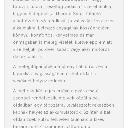
fotózni, túrázni, esetleg vadászni szeretnénk a
fagyos hidegben, a Thermo Soles fűthető
aláöltözet felső rendkívül jó választás lesz ezen
alkalmakra. Lélegző anyagának köszönhetően
könnyű, komfortos, kényelmes és már
önmagában is meleg viselet, illetve épp emiatt
viselhetjük pulóver, kabát, vagy akár motoros
dzseki alatt is.
A melegítőpanelek a mellény hátsó részén a
lapockák magasságában és két oldalt a
veséknél helyezkednek el.
A mellény két teljes értékű cipzározható
zsebbel rendelkezik, melyek közül a bal
oldaliban egy tépőzárral leválasztott rekeszben
kapnak helyet az akkumulátorok. Szintén a bal
oldali zseb külső felületén található a ki-és
bekapcsoló / üzemmód váltó gomb.