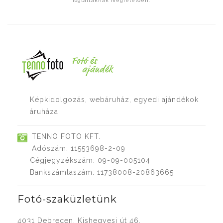
foglaltaknak megfelelően.
Képkidolgozás, webáruház, egyedi ajándékok
áruháza
TENNO FOTO KFT.
Adószám: 11553698-2-09
Cégjegyzékszám: 09-09-005104
Bankszámlaszám: 11738008-20863665
Fotó-szaküzletünk
4031 Debrecen, Kishegyesi út 46.