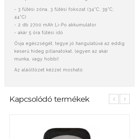
- 3 fűtési zóna, 3 fűtési fokozat (34°C; 39°C;
44°C)
- 2 db 2700 mAh Li-Po akkumulátor
- akár 5 óra fűtési idő
Óvja egészségét, tegye jó hangulatúvá az eddig
keserű hideg pillanatokat, legyen az akár
munka, vagy hobbi!
Az aláöltözet kézzel mosható.
Kapcsolódó termékek