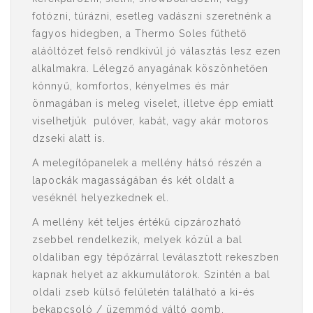
fotózni, túrázni, esetleg vadászni szeretnénk a
fagyos hidegben, a Thermo Soles fűthető
aláöltözet felső rendkívül jó választás lesz ezen
alkalmakra. Lélegző anyagának köszönhetően
könnyű, komfortos, kényelmes és már
önmagában is meleg viselet, illetve épp emiatt
viselhetjük pulóver, kabát, vagy akár motoros
dzseki alatt is.
A melegítőpanelek a mellény hátsó részén a
lapockák magasságában és két oldalt a
veséknél helyezkednek el.
A mellény két teljes értékű cipzározható
zsebbel rendelkezik, melyek közül a bal
oldaliban egy tépőzárral leválasztott rekeszben
kapnak helyet az akkumulátorok. Szintén a bal
oldali zseb külső felületén található a ki-és
bekapcsoló / üzemmód váltó gomb.