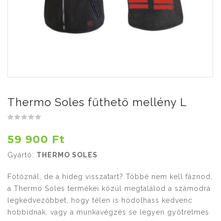
Thermo Soles fűthető mellény L
59 900 Ft
Gyártó:
THERMO SOLES
Fotóznál, de a hideg visszatart? Többé nem kell fáznod,
a Thermo Soles termékei közül megtalálod a számodra
legkedvezőbbet, hogy télen is hódolhass kedvenc
hobbidnak, vagy a munkavégzés se legyen gyötrelmes