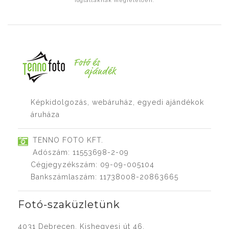
foglaltaknak megfelelően.
Képkidolgozás, webáruház, egyedi ajándékok
áruháza
TENNO FOTO KFT.
Adószám: 11553698-2-09
Cégjegyzékszám: 09-09-005104
Bankszámlaszám: 11738008-20863665
Fotó-szaküzletünk
4031 Debrecen, Kishegyesi út 46.