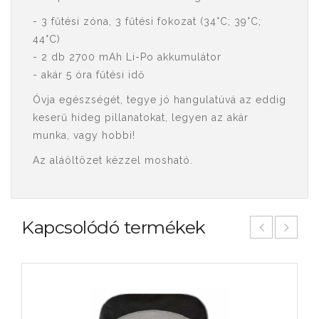
- 3 fűtési zóna, 3 fűtési fokozat (34°C; 39°C;
44°C)
- 2 db 2700 mAh Li-Po akkumulátor
- akár 5 óra fűtési idő
Óvja egészségét, tegye jó hangulatúvá az eddig
keserű hideg pillanatokat, legyen az akár
munka, vagy hobbi!
Az aláöltözet kézzel mosható.
Kapcsolódó termékek