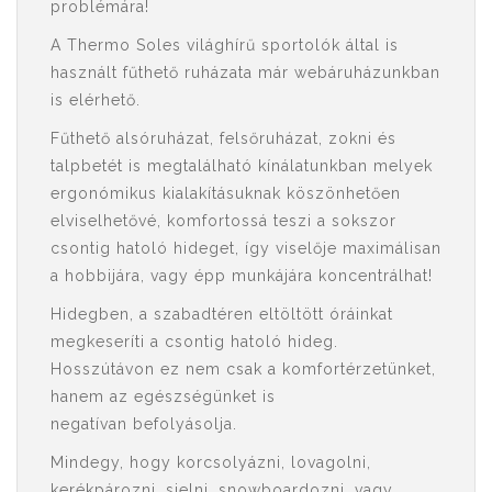
problémára!
A Thermo Soles világhírű sportolók által is
használt fűthető ruházata már webáruházunkban
is elérhető.
Fűthető alsóruházat, felsőruházat, zokni és
talpbetét is megtalálható kínálatunkban melyek
ergonómikus kialakításuknak köszönhetően
elviselhetővé, komfortossá teszi a sokszor
csontig hatoló hideget, így viselője maximálisan
a hobbijára, vagy épp munkájára koncentrálhat!
Hidegben, a szabadtéren eltöltött óráinkat
megkeseríti a csontig hatoló hideg.
Hosszútávon ez nem csak a komfortérzetünket,
hanem az egészségünket is
negatívan befolyásolja.
Mindegy, hogy korcsolyázni, lovagolni,
kerékpározni, sielni, snowboardozni, vagy