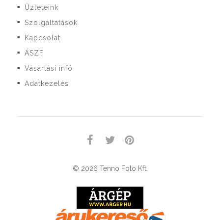
Üzleteink
■
Szolgáltatások
■
Kapcsolat
■
ÁSZF
■
Vásárlási infó
■
Adatkezelés
■
© 2026 Tenno Foto Kft.