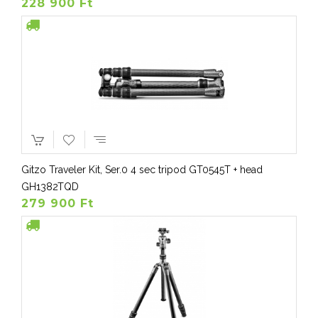
228 900 Ft
Gitzo Traveler Kit, Ser.0 4 sec tripod GT0545T + head
GH1382TQD
279 900 Ft