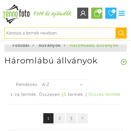
0
0
BEJELENTKEZÉS/REGISZTRÁCIÓ
Főoldal
Állványok
Háromlábú állványok
Bejelentkezés
Regisztráció
Háromlábú állványok
Elfelejtett jelszó
Rendezés
1-24 termék. Összesen
56
termék. |
Összes termék
1
2
3