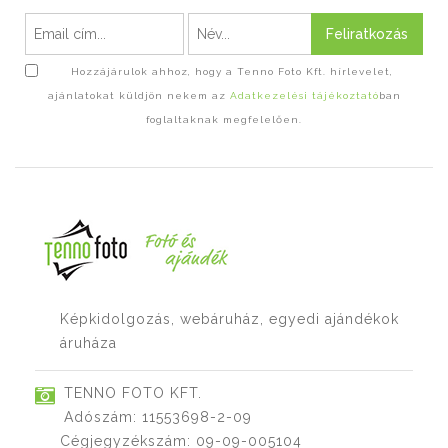
Feliratkozás
Hozzájárulok ahhoz, hogy a Tenno Foto Kft. hírlevelet,
ajánlatokat küldjön nekem az
Adatkezelési tájékoztató
ban
foglaltaknak megfelelően.
Képkidolgozás, webáruház, egyedi ajándékok
áruháza
TENNO FOTO KFT.
Adószám: 11553698-2-09
Cégjegyzékszám: 09-09-005104