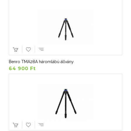
Benro TMA28A háromlábú állvány
64 900 Ft