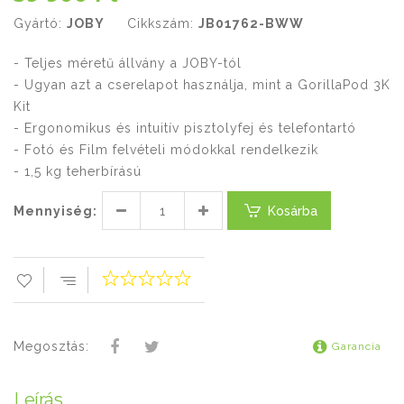
Gyártó:
JOBY
Cikkszám:
JB01762-BWW
- Teljes méretű állvány a JOBY-tól
- Ugyan azt a cserelapot használja, mint a GorillaPod 3K
Kit
- Ergonomikus és intuitív pisztolyfej és telefontartó
- Fotó és Film felvételi módokkal rendelkezik
- 1,5 kg teherbírású
Mennyiség:
Kosárba
Megosztás:
Garancia
Leírás