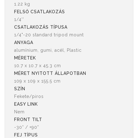
1.22 kg
FELSŐ CSATLAKOZÁS
1/4''
CSATLAKOZÁS TÍPUSA
1/4"-20 standard tripod mount
ANYAGA
alumínium, gumi, acél, Plastic
MÉRETEK
10.7 x 10.7 x 45.3 cm
MÉRET NYITOTT ÁLLAPOTBAN
109 x 109 x 155.5 cm
SZÍN
Fekete/piros
EASY LINK
Nem
FRONT TILT
-30° / +90°
FEJ TÍPUS