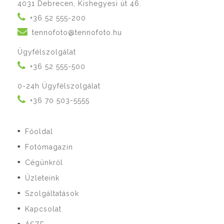
4031 Debrecen, Kishegyesi út 46.
+36 52 555-200
tennofoto@tennofoto.hu
Ügyfélszolgálat
+36 52 555-500
0-24h Ügyfélszolgálat
+36 70 503-5555
Főoldal
■
Fotómagazin
■
Cégünkről
■
Üzleteink
■
Szolgáltatások
■
Kapcsolat
■