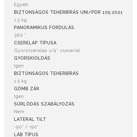
Egyéb
BIZTONSÁGOS TEHERBÍRÁS UNI/PDR 105:2021
1.5 kg
PANORAMIKUS FORDULÁS
360 °
CSERELAP TÍPUSA
Gyorscserelap 1/4″ csavarral
GYORSKIOLDÁS
Igen
BIZTONSÁGOS TEHERBÍRÁS
1.5 kg
GÖMB ZÁR
Igen
SÚRLÓDÁS SZABÁLYOZÁS
Nem
LATERAL TILT
-90° / +90°
LÁB TÍPUS