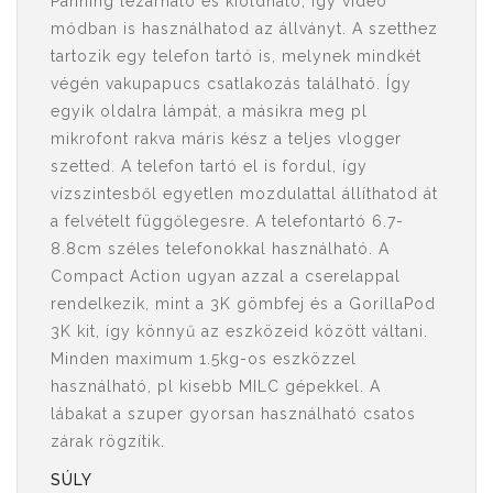
Panning lezárható és kioldható, így videó
módban is használhatod az állványt. A szetthez
tartozik egy telefon tartó is, melynek mindkét
végén vakupapucs csatlakozás található. Így
egyik oldalra lámpát, a másikra meg pl
mikrofont rakva máris kész a teljes vlogger
szetted. A telefon tartó el is fordul, így
vízszintesből egyetlen mozdulattal állíthatod át
a felvételt függőlegesre. A telefontartó 6.7-
8.8cm széles telefonokkal használható. A
Compact Action ugyan azzal a cserelappal
rendelkezik, mint a 3K gömbfej és a GorillaPod
3K kit, így könnyű az eszközeid között váltani.
Minden maximum 1.5kg-os eszközzel
használható, pl kisebb MILC gépekkel. A
lábakat a szuper gyorsan használható csatos
zárak rögzítik.
SÚLY