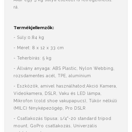
rá.
Termékjellemzők:
- Súly:0.84 kg
- Méret: 8 x 12 x 33 cm
- Teherbírás: 5 kg
- Állvány anyaga: ABS Plastic, Nylon Webbing,
rozsdamentes acél, TPE, alumínium
- Eszközök, amivel használhatod:Akció Kamera,
Videókamera, DSLR, Vaku és LED lámpa,
Mikrofon (cold shoe vakupapucs), Tükör nélküli
(MILC) fényképezőgép, Pro DSLR
- Csatlakozás típusa: 1/4"-20 standard tripod
mount, GoPro csatlakozás, Univerzális