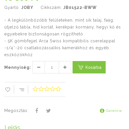
Gyártó:
JOBY
Cikkszám:
JB01522-BWW
- A legkülönbözőbb felületeken, mint sík talaj, faág,
útjelző tábla, híd korlát, kerékpár kormány, hegyi kő és
egyebekre biztonságosan rögzíthető
- 5K gömbfejjel Arca Swiss kompatibilis cserelappal
-1/4″-20 csatlakozássalkis kamerákhoz és egyéb
eszközökhöz
Mennyiség:
Kosárba
Megosztás:
Garancia
Leírás