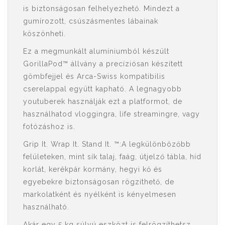
is biztonságosan felhelyezhető. Mindezt a
gumírozott, csúszásmentes lábainak
köszönheti.
Ez a megmunkált alumíniumból készült
GorillaPod™ állvány a precíziósan készített
gömbfejjel és Arca-Swiss kompatibilis
cserelappal együtt kapható. A legnagyobb
youtuberek használják ezt a platformot, de
használhatod vloggingra, life streamingre, vagy
fotózáshoz is.
Grip It. Wrap It. Stand It. ™:A legkülönbözőbb
felületeken, mint sík talaj, faág, útjelző tábla, híd
korlát, kerékpár kormány, hegyi kő és
egyebekre biztonságosan rögzíthető, de
markolatként és nyélként is kényelmesen
használható.
Akár egy 5 kg súlyú eszközt is felrögzíthetsz