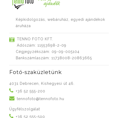
Képkidolgozás, webáruház, egyedi ajándékok
áruháza
TENNO FOTO KFT.
Adószám: 11553698-2-09
Cégjegyzékszám: 09-09-005104
Bankszámlaszám: 11738008-20863665
Fotó-szaküzletünk
4031 Debrecen, Kishegyesi út 46.
+36 52 555-200
tennofoto@tennofoto.hu
Ügyfélszolgálat
+36 52 555-500