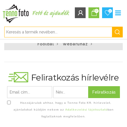
0
0
BEJELENTKEZÉS/REGISZTRÁCIÓ
Főoldal
Webáruház
Bejelentkezés
Regisztráció
Elfelejtett jelszó
Feliratkozás hírlevélre
Feliratkozás
Hozzájárulok ahhoz, hogy a Tenno Foto Kft. hírlevelet,
ajánlatokat küldjön nekem az
Adatkezelési tájékoztató
ban
foglaltaknak megfelelően.