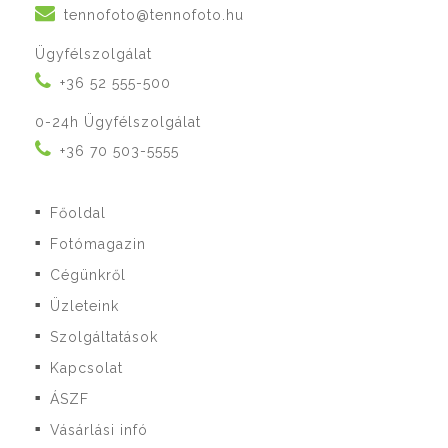
tennofoto@tennofoto.hu
Ügyfélszolgálat
+36 52 555-500
0-24h Ügyfélszolgálat
+36 70 503-5555
Főoldal
■
Fotómagazin
■
Cégünkről
■
Üzleteink
■
Szolgáltatások
■
Kapcsolat
■
ÁSZF
■
Vásárlási infó
■