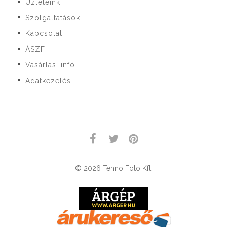
Üzleteink
■
Szolgáltatások
■
Kapcsolat
■
ÁSZF
■
Vásárlási infó
■
Adatkezelés
■
© 2026 Tenno Foto Kft.