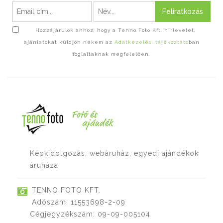
Feliratkozás
Hozzájárulok ahhoz, hogy a Tenno Foto Kft. hírlevelet,
ajánlatokat küldjön nekem az
Adatkezelési tájékoztató
ban
foglaltaknak megfelelően.
Képkidolgozás, webáruház, egyedi ajándékok
áruháza
TENNO FOTO KFT.
Adószám: 11553698-2-09
Cégjegyzékszám: 09-09-005104