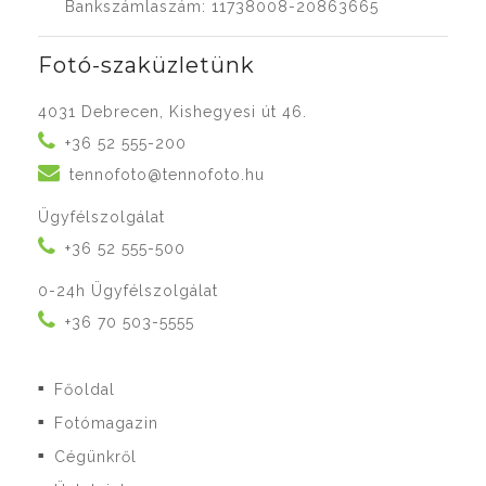
Bankszámlaszám: 11738008-20863665
Fotó-szaküzletünk
4031 Debrecen, Kishegyesi út 46.
+36 52 555-200
tennofoto@tennofoto.hu
Ügyfélszolgálat
+36 52 555-500
0-24h Ügyfélszolgálat
+36 70 503-5555
Főoldal
■
Fotómagazin
■
Cégünkről
■