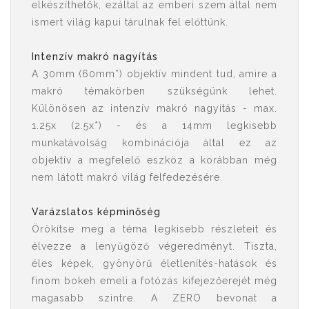
elkészíthetők, ezáltal az emberi szem által nem
ismert világ kapui tárulnak fel előttünk.
Intenzív makró nagyítás
A 30mm (60mm*) objektív mindent tud, amire a
makró témakörben szükségünk lehet.
Különösen az intenzív makró nagyítás - max.
1.25x (2.5x*) - és a 14mm legkisebb
munkatávolság kombinációja által ez az
objektív a megfelelő eszköz a korábban még
nem látott makró világ felfedezésére.
Varázslatos képminőség
Örökítse meg a téma legkisebb részleteit és
élvezze a lenyűgöző végeredményt. Tiszta,
éles képek, gyönyörű életlenítés-hatások és
finom bokeh emeli a fotózás kifejezőerejét még
magasabb szintre. A ZERO bevonat a