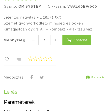
Gyártó:
OM SYSTEM
Cikkszám:
V335190BW000
Jelentős nagyítás – 1,25x (2,5x*)
Szemet gyönyörködtető minőség és bokeh
Kimagaslóan gyors AF – kompakt kialakítású váz
Mennyiség:
Kosárba
Megosztás:
Garancia
Leírás
Paraméterek