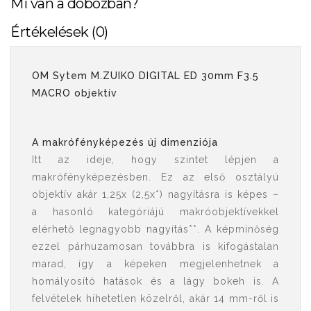
Mi van a dobozban?
Értékelések (0)
OM Sytem M.ZUIKO DIGITAL ED 30mm F3.5
MACRO objektív
A makrófényképezés új dimenziója
Itt az ideje, hogy szintet lépjen a
makrófényképezésben. Ez az első osztályú
objektív akár 1,25x (2,5x*) nagyításra is képes –
a hasonló kategóriájú makróobjektívekkel
elérhető legnagyobb nagyítás**. A képminőség
ezzel párhuzamosan továbbra is kifogástalan
marad, így a képeken megjelenhetnek a
homályosító hatások és a lágy bokeh is. A
felvételek hihetetlen közelről, akár 14 mm-ről is