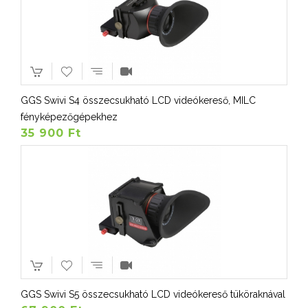
GGS Swivi S4 összecsukható LCD videókereső, MILC
fényképezőgépekhez
35 900 Ft
GGS Swivi S5 összecsukható LCD videókereső tüköraknával