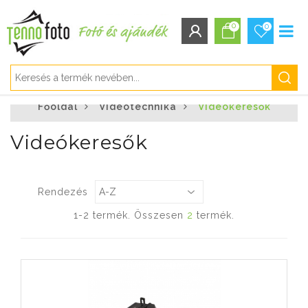
0
0
BEJELENTKEZÉS/REGISZTRÁCIÓ
Főoldal
Videótechnika
Videókeresők
Bejelentkezés
Regisztráció
Videókeresők
Elfelejtett jelszó
Rendezés
1-2 termék. Összesen
2
termék.