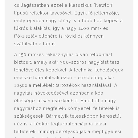
csillagászatban ezzel a klasszikus "Newton"
típusú reflektor távcsővel. Egyik fő jellemzője,
mely egyben nagy előny is a többihez képest a
tükrös kialakítás, így a nagy 1400 mm- es
ffókusztáv ellenére is rövid és könnyen
szállítható a tubus.
A 150 mm-es rekesznyílás olyan felbontást
biztosít, amely akár 300-szoros nagyítást tesz
lehetővé éles képekkel. A technikai lehetőségek
messze túlmutatnak ezen – elméletileg akár
1050x a mellékelt tartozékok használatával. A
nagyítás növekedésével azonban a kép
élessége lassan csökkenhet. Emellett a nagy
nagyításhoz megfelelő környezeti feltételek is
szükségesek. Bármelyik teleszkópon keresztül
néz is, a légkör légturbulenciája (a látási
feltételek) mindig befolyásolják a megfigyelési