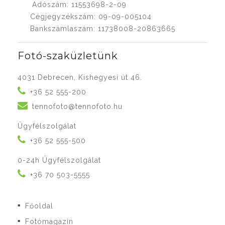
Adószám: 11553698-2-09
Cégjegyzékszám: 09-09-005104
Bankszámlaszám: 11738008-20863665
Fotó-szaküzletünk
4031 Debrecen, Kishegyesi út 46.
+36 52 555-200
tennofoto@tennofoto.hu
Ügyfélszolgálat
+36 52 555-500
0-24h Ügyfélszolgálat
+36 70 503-5555
Főoldal
■
Fotómagazin
■