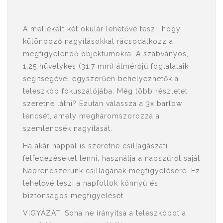
A mellékelt két okulár lehetővé teszi, hogy
különböző nagyításokkal rácsodálkozz a
megfigyelendő objektumokra. A szabványos,
1,25 hüvelykes (31,7 mm) átmérőjű foglalataik
segítségével egyszerűen behelyezhetők a
teleszkóp fókuszálójába. Még több részletet
szeretne látni? Ezután válassza a 3x barlow
lencsét, amely megháromszorozza a
szemlencsék nagyítását.
Ha akár nappal is szeretne csillagászati ​​
felfedezéseket tenni, használja a napszűrőt saját
Naprendszerünk csillagának megfigyelésére. Ez
lehetővé teszi a napfoltok könnyű és
biztonságos megfigyelését.
VIGYÁZAT: Soha ne irányítsa a teleszkópot a