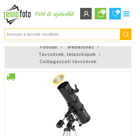
0
0
BEJELENTKEZÉS/REGISZTRÁCIÓ
Főoldal
Webáruház
Bejelentkezés
Távcsövek, teleszkópok
Regisztráció
Csillagászati távcsövek
Elfelejtett jelszó