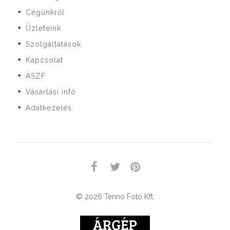
Cégünkről
■
Üzleteink
■
Szolgáltatások
■
Kapcsolat
■
ÁSZF
■
Vásárlási infó
■
Adatkezelés
■
© 2026 Tenno Foto Kft.