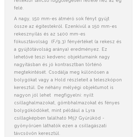
reflektor távcső függőlegesen felfelé néz az ég
felé.
A nagy, 150 mm-es átmérő sok fényt gyűjt
össze az égitestekről. Ezenkívül a 150 mm-es
rekesznyílás és az 1400 mm-es
fókusztávolság (F/9,3) fényértéket (a rekesz és
a gyújtótávolság aránya) eredményez. Ez
lehetővé teszi kedvenc objektumaink nagy
nagyításban és jó kontrasztban történő
megtekintését. Csodálja meg különösen a
bolygókat vagy a Hold részleteit a teleszkópon
keresztül. De néhány mélyégi objektumot is
nagyon jól lehet megfigyelni: nyilt
csillaghalmazokat, gömbhalmazokat és fényes
bolygóködöket, mint például a Lyra
csillagképben található M57 Gyűrűköd -
gyönyörűen láthatók ezen a csillagászati ​​
távcsövön keresztül.