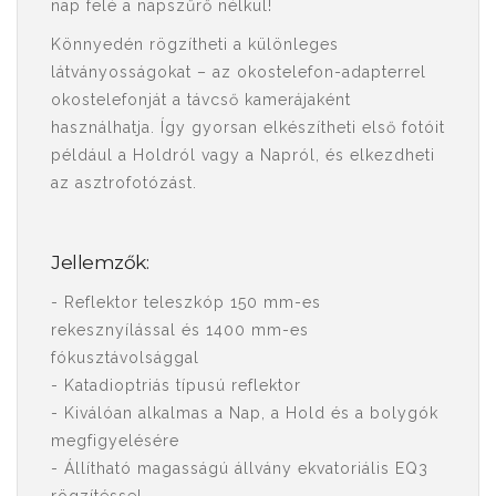
nap felé a napszűrő nélkül!
Könnyedén rögzítheti a különleges
látványosságokat – az okostelefon-adapterrel
okostelefonját a távcső kamerájaként
használhatja. Így gyorsan elkészítheti első fotóit
például a Holdról vagy a Napról, és elkezdheti
az asztrofotózást.
Jellemzők:
- Reflektor teleszkóp 150 mm-es
rekesznyílással és 1400 mm-es
fókusztávolsággal
- Katadioptriás típusú reflektor
- Kiválóan alkalmas a Nap, a Hold és a bolygók
megfigyelésére
- Állítható magasságú állvány ekvatoriális EQ3