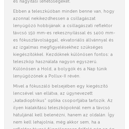
és nagyítási lehetőségeket.
Ebben a teleszküóban minden benne van, hogy
azonnal nekikezdhessen a csillagászat
lenyűgöző hobbijának: a csillagászati ​​reflektor
távcső
150 mm-es rekesznyílással és 1400 mm-
es fókusztávolsággal, ekvatoriális állvánnyal és
az izgalmas megfigyelésekhez szükséges
kiegészítőkkel. Kezdőknek különösen fontos: a
teleszkóp
használata nagyon egyszerű.
Különösen a Hold, a bolygók és a Nap tűnik
lenyűgözőnek a Pollux-II révén.
Mivel a fókuszáló belsejében egy kiegészítő
lencsével van ellátva, az úgynevezett
„katadioptrikus” optika csoportjába tartozik. Az
ilyen kialakítású teleszkópoknál nem a távcső
hátuljánál kell belenézni, hanem az oldalán. Így
nem kell lehajolnia, még akkor sem, ha a