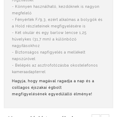
rögzítéssel
- Könnyen használható, kezdőknek is nagyon
megfelelő
- Fényérték F/9,3, ezért alkalmas a bolygók és
a Hold részleteinek megfigyelésére is
- Két okulár és egy barlow lencse 1,25
hüvelykes (31,7 mm) a különböző
nagyításokhoz
- Biztonságos napfigyelés a mellékelt
napszűrővel
- Belépés az asztrofotózásba okostelefonos
kameraadapterrel
Hagyja, hogy magával ragadja a nap és a
csillagos éjszakai égbolt
megfigyelésének egyedülálló élménye!