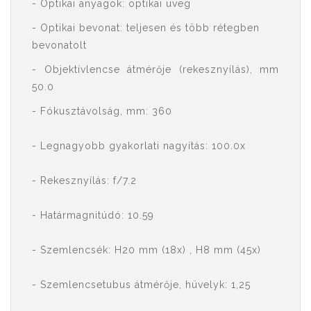
- Optikai anyagok: optikai üveg
- Optikai bevonat: teljesen és több rétegben
bevonatolt
- Objektívlencse átmérője (rekesznyílás), mm
50.0
- Fókusztávolság, mm: 360
- Legnagyobb gyakorlati nagyítás: 100.0x
- Rekesznyílás: f/7.2
- Határmagnitúdó: 10.59
- Szemlencsék: H20 mm (18x) , H8 mm (45x)
- Szemlencsetubus átmérője, hüvelyk: 1,25