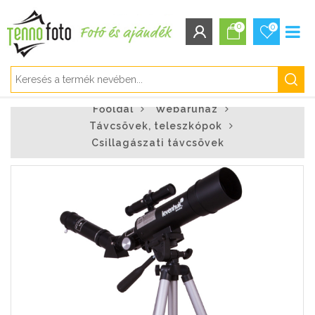
0
0
BEJELENTKEZÉS/REGISZTRÁCIÓ
Főoldal
Webáruház
Bejelentkezés
Távcsövek, teleszkópok
Regisztráció
Csillagászati távcsövek
Elfelejtett jelszó