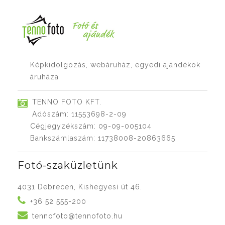
Képkidolgozás, webáruház, egyedi ajándékok
áruháza
TENNO FOTO KFT.
Adószám: 11553698-2-09
Cégjegyzékszám: 09-09-005104
Bankszámlaszám: 11738008-20863665
Fotó-szaküzletünk
4031 Debrecen, Kishegyesi út 46.
+36 52 555-200
tennofoto@tennofoto.hu