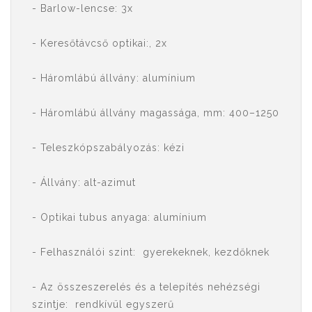
- Barlow-lencse: 3x
- Keresőtávcső optikai:, 2x
- Háromlábú állvány: alumínium
- Háromlábú állvány magassága, mm: 400–1250
- Teleszkópszabályozás: kézi
- Állvány: alt-azimut
- Optikai tubus anyaga: alumínium
- Felhasználói szint: gyerekeknek, kezdőknek
- Az összeszerelés és a telepítés nehézségi
szintje: rendkívül egyszerű