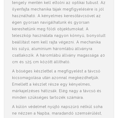
tengely mentén kell eltolni az optikai tubust. Az
ilyenfajta mechanika tájak megfigyelésére is jól
használható. A kényelmes keresőtávcsővel az
égen gyorsan navigálhatunk és gyorsan
kereshetünk meg földi objektumokat. A
teleszkóp használata nagyon könnyű, bonyolult
beállítást nem kell rajta végezni. A mechanika
kis súlyú, alumínium háromlábú állványra
csatlakozik. A háromlábú állvány magassága 40
cm és 125 cm között állítható.
A bőséges készlettel a megfigyelést a távcső
kicsomagolása után azonnal megkezdhetjük.
Emellett a készlet része egy kényelmes,
márkajelzéses hátizsák. Elég nagy a távcső és
minden szükséges tartozék számára.
A külön védelmet nyújtó napszűrő nélkül soha
ne nézzen a Napba, maradandó szemsérülést,