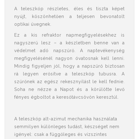
A teleszkóp részletes, éles és tiszta képet
nyújt, köszönhetően a teljesen bevonatolt
optikai üvegnek.
Ez a kis refraktor napmegfigyelésekhez is
nagyszerű lesz – a készletben benne van a
védelmet adó napszűrő. A naptevékenység
megfigyelésénél nagyon óvatosnak kell lenni.
Mindig figyeljen jól, hogy a napszűrő biztosan
rá legyen erősítve a teleszkóp tubusra. A
szűrőnek az egész rekesznyílást le kell fednie.
Soha ne nézze a Napot és a körülötte levő
fényes égboltot a keresőtávcsövön keresztül.
A teleszkóp alt-azimut mechanika használata
semmilyen különleges tudást, készséget nem
igényel: csak a függőleges és vízszintes