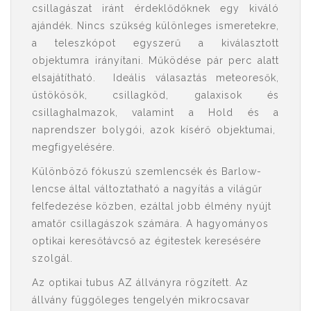
csillagászat iránt érdeklődőknek egy kiváló
ajándék. Nincs szükség különleges ismeretekre,
a teleszkópot egyszerű a kiválasztott
objektumra irányítani. Működése pár perc alatt
elsajátítható. Ideális válasaztás meteoresők,
üstökösök, csillagköd, galaxisok és
csillaghalmazok, valamint a Hold és a
naprendszer bolygói, azok kísérő objektumai,
megfigyelésére.
Különböző fókuszú szemlencsék és Barlow-
lencse által változtatható a nagyítás a világűr
felfedezése közben, ezáltal jobb élmény nyújt
amatőr csillagászok számára. A hagyományos
optikai keresőtávcső az égitestek keresésére
szolgál.
Az optikai tubus AZ állványra rögzített. Az
állvány függőleges tengelyén mikrocsavar