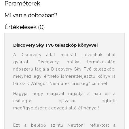
Paraméterek
Mi van a dobozban?
Értékelések (0)
Discovery Sky T76 teleszkóp könyvvel
A Discovery által inspirált, Levenhuk által
gyártott Discovery optika termékcsalád
népszerű tagja a Discovery Sky T76 teleszkóp,
melyhez egy érthető ismeretterjesztő könyv is
tartozik „Világűr. Nem üres üresség” címmel.
Hagyja, hogy magával ragadja a nap és a
csillagos éjszakai égbolt
megfigyelésének egyedülálló élménye!!
Ezt a belépő szintű Newtoni reflektort a