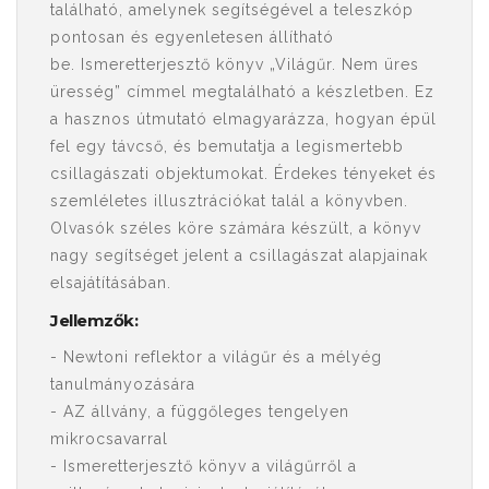
található, amelynek segítségével a teleszkóp
pontosan és egyenletesen állítható
be. Ismeretterjesztő könyv „Világűr. Nem üres
üresség” címmel megtalálható a készletben. Ez
a hasznos útmutató elmagyarázza, hogyan épül
fel egy távcső, és bemutatja a legismertebb
csillagászati objektumokat. Érdekes tényeket és
szemléletes illusztrációkat talál a könyvben.
Olvasók széles köre számára készült, a könyv
nagy segítséget jelent a csillagászat alapjainak
elsajátításában.
Jellemzők:
- Newtoni reflektor a világűr és a mélyég
tanulmányozására
- AZ állvány, a függőleges tengelyen
mikrocsavarral
- Ismeretterjesztő könyv a világűrről a