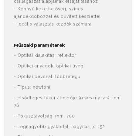
csillagászat alapjainak elsajátításához
- Könnyű kezelhetőség, színes
ajándékdobozzal és bővített készlettel
- Ideális választás kezdők számára
Műszaki paraméterek
- Optikai kialakítás: reflektor
- Optikai anyagok: optikai üveg
- Optikai bevonat: többrétegű
- Típus: newtoni
- elsődleges tükör átmérője (rekesznyílás), mm:
76
- Fókusztávolság, mm: 700
- Legnagyobb gyakorlati nagyítás, x: 152