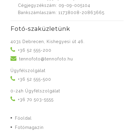
Cégjegyzékszám: 09-09-005104
Bankszámlaszám: 11738008-20863665
Fotó-szaküzletünk
4031 Debrecen, Kishegyesi út 46.
+36 52 555-200
tennofoto@tennofoto.hu
Ügyfélszolgálat
+36 52 555-500
0-24h Ügyfélszolgálat
+36 70 503-5555
Főoldal
■
Fotómagazin
■