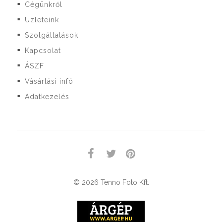
Cégünkről
■
Üzleteink
■
Szolgáltatások
■
Kapcsolat
■
ÁSZF
■
Vásárlási infó
■
Adatkezelés
■
© 2026 Tenno Foto Kft.