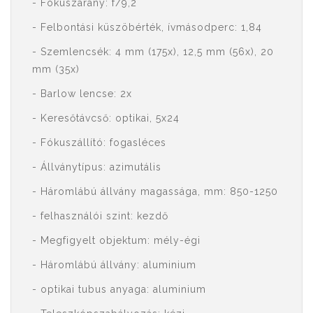
- Fókuszarány: f/9,2
- Felbontási küszöbérték, ívmásodperc: 1,84
- Szemlencsék: 4 mm (175x), 12,5 mm (56x), 20
mm (35x)
- Barlow lencse: 2x
- Keresőtávcső: optikai, 5x24
- Fókuszállító: fogasléces
- Állványtípus: azimutális
- Háromlábú állvány magassága, mm: 850-1250
- felhasználói szint: kezdő
- Megfigyelt objektum: mély-égi
- Háromlábú állvány: aluminium
- optikai tubus anyaga: aluminium