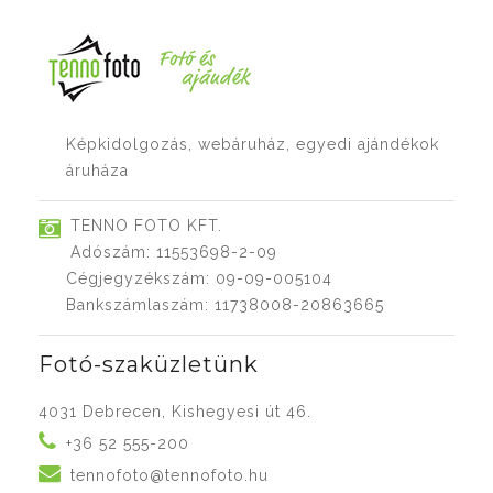
Képkidolgozás, webáruház, egyedi ajándékok
áruháza
TENNO FOTO KFT.
Adószám: 11553698-2-09
Cégjegyzékszám: 09-09-005104
Bankszámlaszám: 11738008-20863665
Fotó-szaküzletünk
4031 Debrecen, Kishegyesi út 46.
+36 52 555-200
tennofoto@tennofoto.hu