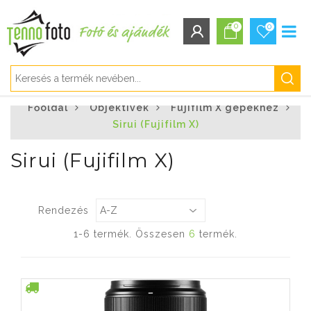
0
0
BEJELENTKEZÉS/REGISZTRÁCIÓ
Főoldal
Objektívek
Fujifilm X gépekhez
Bejelentkezés
Sirui (Fujifilm X)
Regisztráció
Elfelejtett jelszó
Sirui (Fujifilm X)
Rendezés
1-6 termék. Összesen
6
termék.