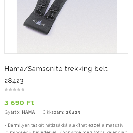
Hama/Samsonite trekking belt
28423
3 690 Ft
Gyártó:
HAMA
Cikkszám:
28423
- Bármilyen táskát hátizsákká alakíthat ezzel a masszív
jó minőségű hevederrel! Könnyítse meg fotós kalandjait