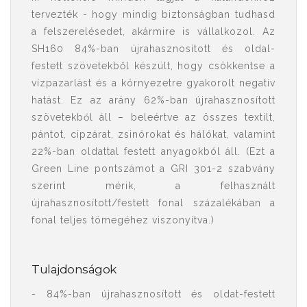
tervezték - hogy mindig biztonságban tudhasd
a felszerelésedet, akármire is vállalkozol. Az
SH160 84%-ban újrahasznosított és oldal-
festett szövetekből készült, hogy csökkentse a
vízpazarlást és a környezetre gyakorolt ​​negatív
hatást. Ez az arány 62%-ban újrahasznosított
szövetekből áll – beleértve az összes textilt,
pántot, cipzárat, zsinórokat és hálókat, valamint
22%-ban oldattal festett anyagokból áll. (Ezt a
Green Line pontszámot a GRI 301-2 szabvány
szerint mérik, a felhasznált
újrahasznosított/festett fonal százalékában a
fonal teljes tömegéhez viszonyítva.)
Tulajdonságok
- 84%-ban újrahasznosított és oldat-festett