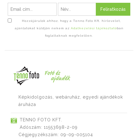
Feliratkozás
Hozzájárulok ahhoz, hogy a Tenno Foto Kft. hírlevelet,
ajánlatokat küldjön nekem az
Adatkezelési tájékoztató
ban
foglaltaknak megfelelően.
Képkidolgozás, webáruház, egyedi ajándékok
áruháza
TENNO FOTO KFT.
Adószám: 11553698-2-09
Cégjegyzékszám: 09-09-005104