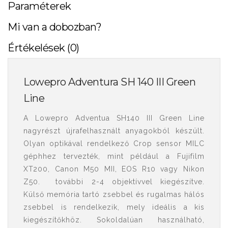
Paraméterek
Mi van a dobozban?
Értékelések (0)
Lowepro Adventura SH 140 III Green
Line
A Lowepro Adventua SH140 III Green Line
nagyrészt újrafelhasznált anyagokból készült.
Olyan optikával rendelkező Crop sensor MILC
géphhez tervezték, mint például a Fujifilm
XT200, Canon M50 MII, EOS R10 vagy Nikon
Z50. további 2-4 objektívvel kiegészítve.
Külső memória tartó zsebbel és rugalmas hálós
zsebbel is rendelkezik, mely ideális a kis
kiegészítőkhöz. Sokoldalúan használható,