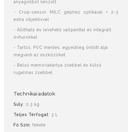
anyagokból készült
- Crop-sensor MILC géphez optikával + 2-3
extra objektívvel
- Állítható és levehető vállpánttal és integrált
övhurokkal
- Tartós, PVC mentes, egyedileg öntött alja
megvédi az eszközöket
- Belső memóriakártya zsebbel és külső
rugalmas zsebbel
Technikai adatok
Súly
: 0.3 kg
Teljes Térfogat
: 3 L
Fő Szín:
fekete