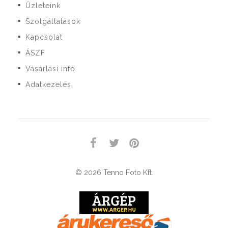
Üzleteink
■
Szolgáltatások
■
Kapcsolat
■
ÁSZF
■
Vásárlási infó
■
Adatkezelés
■
© 2026 Tenno Foto Kft.