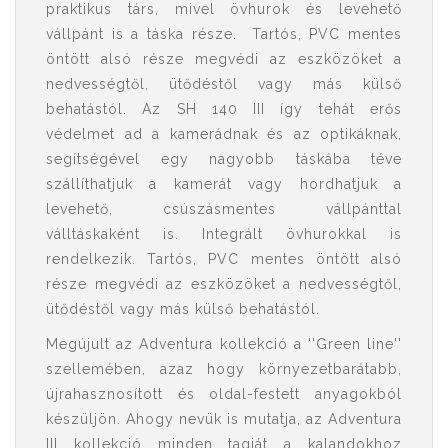
praktikus társ, mivel övhurok és levehető
vállpánt is a táska része. Tartós, PVC mentes
öntött alsó része megvédi az eszközöket a
nedvességtől, ütődéstől vagy más külső
behatástól. Az SH 140 III így tehát erős
védelmet ad a kamerádnak és az optikáknak,
segítségével egy nagyobb táskába téve
szállíthatjuk a kamerát vagy hordhatjuk a
levehető, csúszásmentes vállpánttal
válltáskaként is. Integrált övhurokkal is
rendelkezik. Tartós, PVC mentes öntött alsó
része megvédi az eszközöket a nedvességtől,
ütődéstől vagy más külső behatástól.
Megújult az Adventura kollekció a ''Green line''
szellemében, azaz hogy környezetbarátabb,
újrahasznosított és oldal-festett anyagokból
készüljön. Ahogy nevük is mutatja, az Adventura
III kollekció minden tagját a kalandokhoz