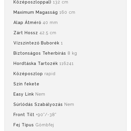
Középoszloppal)
132 cm
Maximum Magasság
160 cm
Alap Átmérő
40 mm
Zárt Hossz
42.5 cm
Vízszintező Buborék
1
Biztonságos Teherbírás
8 kg
Hordtáska Tartozék
116241
Középoszlop
rapid
Szín fekete
Easy Link
Nem
Súrlódás Szabályozás
Nem
Front Tilt
+90°/-38°
Fej Típus
Gömbfej