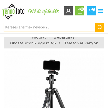
0
0
BEJELENTKEZÉS/REGISZTRÁCIÓ
Főoldal
Webáruház
Bejelentkezés
Okostelefon kiegészítők
Telefon állványok
Regisztráció
Elfelejtett jelszó