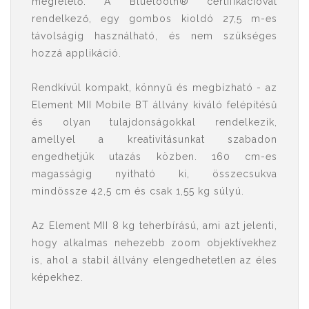
megfelelő. A Bluetooth® certifikációval
rendelkező, egy gombos kioldó 27,5 m-es
távolságig használható, és nem szükséges
hozzá applikáció.
Rendkívül kompakt, könnyű és megbízható - az
Element MII Mobile BT állvány kiváló felépítésű
és olyan tulajdonságokkal rendelkezik,
amellyel a kreativitásunkat szabadon
engedhetjük utazás közben. 160 cm-es
magasságig nyitható ki, összecsukva
mindössze 42,5 cm és csak 1,55 kg súlyú.
Az Element MII 8 kg teherbírású, ami azt jelenti,
hogy alkalmas nehezebb zoom objektívekhez
is, ahol a stabil állvány elengedhetetlen az éles
képekhez.