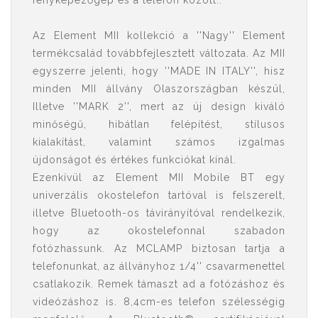
fényképezőgép és a telefon között..
Az Element MII kollekció a ''Nagy'' Element
termékcsalád továbbfejlesztett változata. Az MII
egyszerre jelenti, hogy ''MADE IN ITALY'', hisz
minden MII állvány Olaszországban készül,
Illetve ''MARK 2'', mert az új design kiváló
minőségű, hibátlan felépítést, stílusos
kialakítást, valamint számos izgalmas
újdonságot és értékes funkciókat kínál.
Ezenkívül az Element MII Mobile BT egy
univerzális okostelefon tartóval is felszerelt,
illetve Bluetooth-os távirányítóval rendelkezik,
hogy az okostelefonnal szabadon
fotózhassunk. Az MCLAMP biztosan tartja a
telefonunkat, az állványhoz 1/4'' csavarmenettel
csatlakozik. Remek támaszt ad a fotózáshoz és
videózáshoz is. 8,4cm-es telefon szélességig