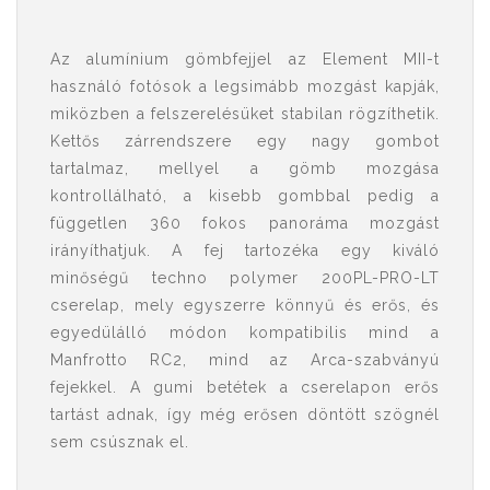
Az alumínium gömbfejjel az Element MII-t
használó fotósok a legsimább mozgást kapják,
miközben a felszerelésüket stabilan rögzíthetik.
Kettős zárrendszere egy nagy gombot
tartalmaz, mellyel a gömb mozgása
kontrollálható, a kisebb gombbal pedig a
független 360 fokos panoráma mozgást
irányíthatjuk. A fej tartozéka egy kiváló
minőségű techno polymer 200PL-PRO-LT
cserelap, mely egyszerre könnyű és erős, és
egyedülálló módon kompatibilis mind a
Manfrotto RC2, mind az Arca-szabványú
fejekkel. A gumi betétek a cserelapon erős
tartást adnak, így még erősen döntött szögnél
sem csúsznak el.