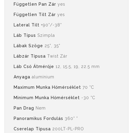
Független Pan Zár
yes
Független Tilt Zár
yes
Lateral Tilt
+90°/-38°
Láb Típus
Szimpla
Lábak Szöge
25°, 35°
Lábzár Típusa
Twist Zár
Láb Cső Átmérője
12, 15.5, 19, 22.5 mm
Anyaga
alumínium
Maximum Munka Hőmérséklet
70 °C
Minimum Munka Hőmérséklet
-30 °C
Pan Drag
Nem
Panoramikus Fordulás
360° °
Cserelap Típusa
200LT-PL-PRO