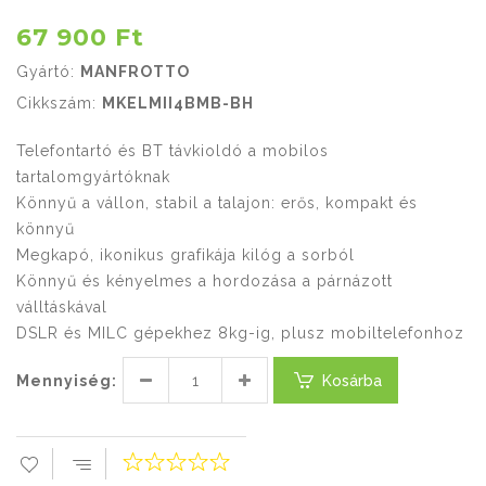
67 900 Ft
Gyártó:
MANFROTTO
Cikkszám:
MKELMII4BMB-BH
Telefontartó és BT távkioldó a mobilos
tartalomgyártóknak
Könnyű a vállon, stabil a talajon: erős, kompakt és
könnyű
Megkapó, ikonikus grafikája kilóg a sorból
Könnyű és kényelmes a hordozása a párnázott
válltáskával
DSLR és MILC gépekhez 8kg-ig, plusz mobiltelefonhoz
Mennyiség:
Kosárba