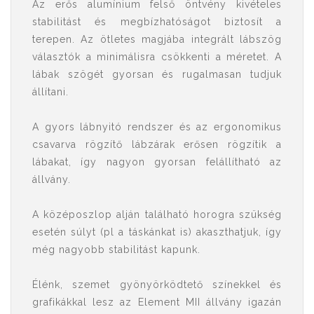
Az erős alumínium felső öntvény kivételes
stabilitást és megbízhatóságot biztosít a
terepen. Az ötletes magjába integrált lábszög
választók a minimálisra csökkenti a méretet. A
lábak szögét gyorsan és rugalmasan tudjuk
állítani.
A gyors lábnyitó rendszer és az ergonomikus
csavarva rögzítő lábzárak erősen rögzítik a
lábakat, így nagyon gyorsan felállítható az
állvány.
A középoszlop alján található horogra szükség
esetén súlyt (pl a táskánkat is) akaszthatjuk, így
még nagyobb stabilitást kapunk.
Élénk, szemet gyönyörködtető színekkel és
grafikákkal lesz az Element MII állvány igazán