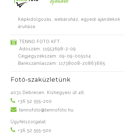
Képkidolgozás, webáruház, egyedi ajándékok
áruháza
TENNO FOTO KFT.
Adószám: 11553698-2-09
Cégjegyzékszám: 09-09-005104
Bankszámlaszám: 11738008-20863665
Fotó-szaküzletünk
4031 Debrecen, Kishegyesi út 46.
+36 52 555-200
tennofoto@tennofoto.hu
Ügyfélszolgálat
+36 52 555-500