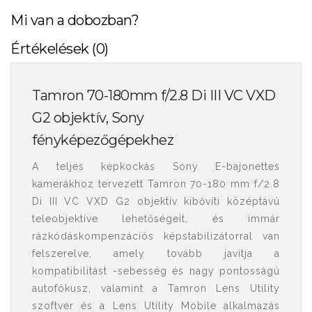
Mi van a dobozban?
Értékelések (0)
Tamron 70-180mm f/2.8 Di III VC VXD
G2 objektív, Sony
fényképezőgépekhez
A teljes képkockás Sony E-bajonettes
kamerákhoz tervezett Tamron 70-180 mm f/2.8
Di III VC VXD G2 objektív kibővíti középtávú
teleobjektíve lehetőségeit, és immár
rázkódáskompenzációs képstabilizátorral van
felszerelve, amely tovább javítja a
kompatibilitást -sebesség és nagy pontosságú
autofókusz, valamint a Tamron Lens Utility
szoftver és a Lens Utility Mobile alkalmazás