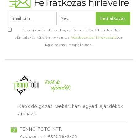
Feliratkozás hírlevélre
Feliratkozás
Hozzájárulok ahhoz, hogy a Tenno Foto Kft. hírlevelet,
ajánlatokat küldjön nekem az
Adatkezelési tájékoztató
ban
foglaltaknak megfelelően.
Képkidolgozás, webáruház, egyedi ajándékok
áruháza
TENNO FOTO KFT.
Adószám: 11553698-2-09