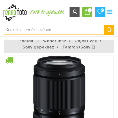
0
0
BEJELENTKEZÉS/REGISZTRÁCIÓ
Főoldal
Webáruház
Objektívek
Bejelentkezés
Sony gépekhez
Tamron (Sony E)
Regisztráció
Elfelejtett jelszó