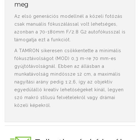
meg
Az első generációs modellnél a közeli fotózás
csak manuális fókuszálással volt lehetséges,
azonban a 70-180mm F/2.8 G2 autofókusszal is
támogatja ezt a funkciót.
A TAMRON sikeresen csökkentette a minimális
fókusztávolságot (MOD) 0,3 m-re 70 mm-es
gyújtótávolságnál. Ebben az állásban a
munkatávolság mindössze 12 cm, a maximális
nagyítási arány pedig 1:2,6, így az objektív
egyedülálló kreatív lehetőségeket kínál, legyen
szó makró stílusú felvételekről vagy drámai
közeli képekről.