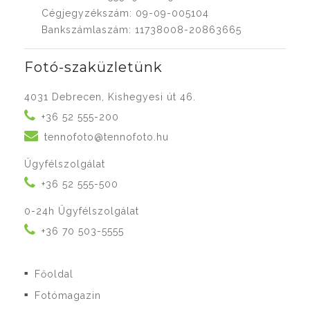
Cégjegyzékszám: 09-09-005104
Bankszámlaszám: 11738008-20863665
Fotó-szaküzletünk
4031 Debrecen, Kishegyesi út 46.
+36 52 555-200
tennofoto@tennofoto.hu
Ügyfélszolgálat
+36 52 555-500
0-24h Ügyfélszolgálat
+36 70 503-5555
Főoldal
■
Fotómagazin
■