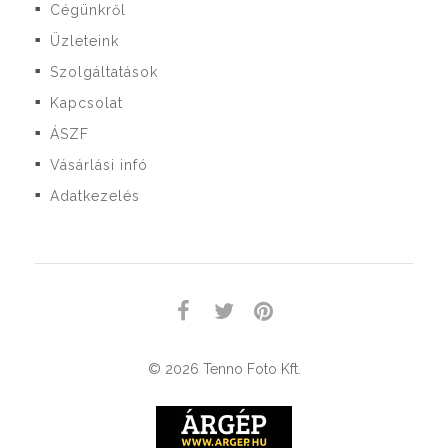
Cégünkről
■
Üzleteink
■
Szolgáltatások
■
Kapcsolat
■
ÁSZF
■
Vásárlási infó
■
Adatkezelés
■
© 2026 Tenno Foto Kft.