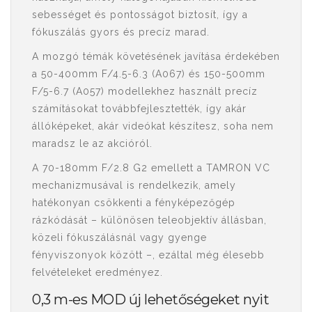
sebességet és pontosságot biztosít, így a
fókuszálás gyors és precíz marad.
A mozgó témák követésének javítása érdekében
a 50-400mm F/4.5-6.3 (A067) és 150-500mm
F/5-6.7 (A057) modellekhez használt precíz
számításokat továbbfejlesztették, így akár
állóképeket, akár videókat készítesz, soha nem
maradsz le az akcióról.
A 70-180mm F/2.8 G2 emellett a TAMRON VC
mechanizmusával is rendelkezik, amely
hatékonyan csökkenti a fényképezőgép
rázkódását – különösen teleobjektív állásban,
közeli fókuszálásnál vagy gyenge
fényviszonyok között –, ezáltal még élesebb
felvételeket eredményez.
0,3 m-es MOD új lehetőségeket nyit