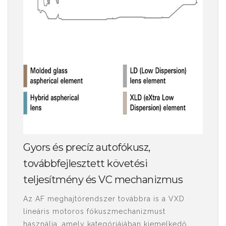
Gyors és precíz autofókusz,
továbbfejlesztett követési
teljesítmény és VC mechanizmus
Az AF meghajtórendszer továbbra is a VXD
lineáris motoros fókuszmechanizmust
használja, amely kategóriájában kiemelkedő