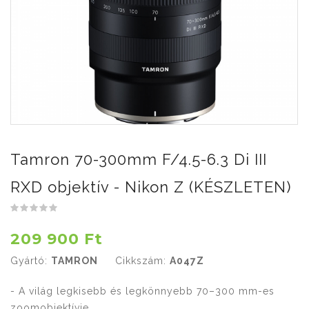
Tamron 70-300mm F/4.5-6.3 Di III
RXD objektív - Nikon Z (KÉSZLETEN)
209 900 Ft
Gyártó:
TAMRON
Cikkszám:
A047Z
- A világ legkisebb és legkönnyebb 70–300 mm-es
zoomobjektívje.