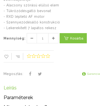
- Alacsony szórású elülső elem
- Tükröződésgátló bevonat
- RXD léptető AF motor
- Szennyeződésálló konstrukció
- Lekerekített 7 lapátos rekesz
Mennyiség:
Kosárba
Megosztás:
Garancia
Leírás
Paraméterek