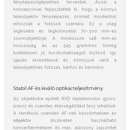
fényképezőgépekhez terveztek. Azzal a
koncepcióval fejlesztették ki, hogy a könnyű
teleobjektív fényképezés örömét mindenhol
elhozzák a fotósok számára. Ez a világ
legkisebb és legkönnyebb 70–300 mm-es
zoomobjektívje. A mindössze 148 mm-es
hosszúság és az 545 grammos tömeg
kivételesen jó hordozhatóságot biztosít, így
igazán élvezetessé és könnyűvé válik a
teleobjektíves fotózás, bárhol és bármikor.
Stabil AF és kiváló optikai teljesítmény
Az objektívbe épített RXD léptetőmotor gyors,
precíz és csendes élességállítást tesz lehetővé.
A rendkívül csendes AF-nek köszönhetően az
objektív
diszkréten használható
koncerttermekben és más, alacsony zajszintet