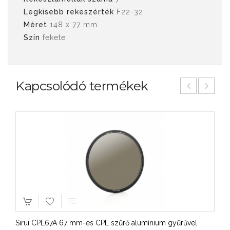
Legkisebb rekeszérték
F22-32
Méret
148 x 77 mm
Szín
fekete
Kapcsolódó termékek
Sirui CPL67A 67 mm-es CPL szűrő alumínium gyűrűvel