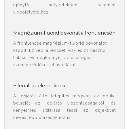
igénylő helyzetekben, valamint
videofelvételhez.
Magnézium-fluorid bevonat a frontlencsén
A frontlencse magnézium-fluorid bevonatot
kapott. Ez védi a lencsét, víz- és zsírtaszító
hatású, és megkönnyíti, az esetleges
szennyeződések eltávolítását.
Ellenáll az elemeknek
A időjárás álló felépítés megvédi az optika
belsejét az időjárás viszontagságaitól, és
kényelmes útitárssá teszi az objektívet
merészebb utazásokhoz is.