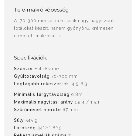
Tele-makró képesség
A 70-300 mm-es nem csak nagy nagyszerű
totálokat készít, hanem gyönyörű, krémesen
elmosott makrókat is.
Specifikációk:
Szenzor
Full-Frame
Gyújtótávolság
70-300 mm
Legtágabb rekeszérték
f4.5-6.3
Minimális tárgytávolság
0.8m
Maximális nagyítási arány
1:9.4 / 1:5.1
Szűrőmenet mérete
67 mm
Súly
545 g
Látószög
34°21′-8°15′
Rekeszlamellák száma
7