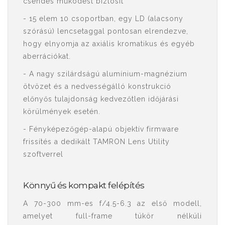
csendes működést biztosít
- 15 elem 10 csoportban, egy LD (alacsony
szórású) lencsetaggal pontosan elrendezve,
hogy elnyomja az axiális kromatikus és egyéb
aberrációkat.
- A nagy szilárdságú alumínium-magnézium
ötvözet és a nedvességálló konstrukció
előnyős tulajdonság kedvezőtlen időjárási
körülmények esetén.
- Fényképezőgép-alapú objektív firmware
frissítés a dedikált TAMRON Lens Utility
szoftverrel
Könnyű és kompakt felépítés
A 70-300 mm-es f/4.5-6.3 az első modell,
amelyet full-frame tükör nélküli