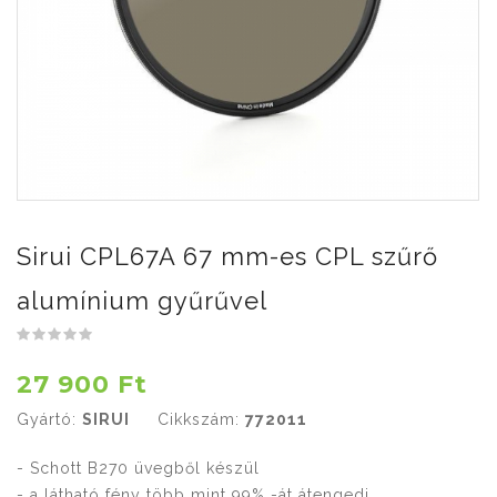
Sirui CPL67A 67 mm-es CPL szűrő
alumínium gyűrűvel
27 900 Ft
Gyártó:
SIRUI
Cikkszám:
772011
- Schott B270 üvegből készül
- a látható fény több mint 99% -át átengedi.