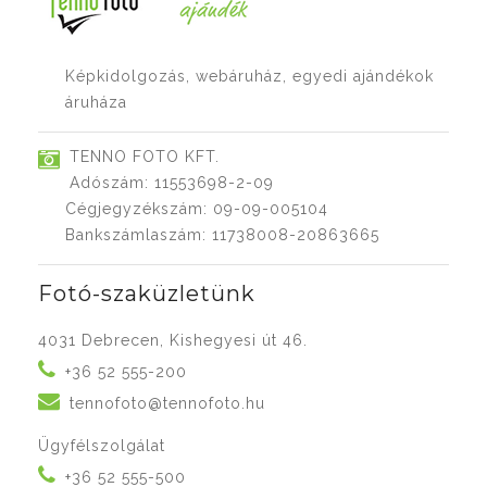
Képkidolgozás, webáruház, egyedi ajándékok
áruháza
TENNO FOTO KFT.
Adószám: 11553698-2-09
Cégjegyzékszám: 09-09-005104
Bankszámlaszám: 11738008-20863665
Fotó-szaküzletünk
4031 Debrecen, Kishegyesi út 46.
+36 52 555-200
tennofoto@tennofoto.hu
Ügyfélszolgálat
+36 52 555-500