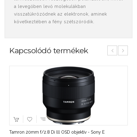
a levegőben levő molekulákban
visszatükröződnek az elektronok, aminek
következtében a fény szétszóródik.
Kapcsolódó termékek
Tamron 20mm f/2.8 Di lll OSD objektív - Sony E