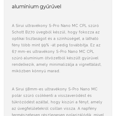
alumínium gyűrűvel
A Sirui ultravékony S-Pro Nano MC CPL szűrő
Schott B270 üvegből készül, hogy fokozza az
optikai tisztaságot és a színhűséget, a látható
fény több mint 99% -át pedig továbbítja. Ez az
67 mm-es ultravékony S-Pro Nano MC CPL
szűrő alumínium ötvözetből készült gyűrűvel
rendelkezik, amely minimalizálja a vignettálást,
miközben könnyű marad.
A Sirui 58mm-es ultravékony S-Pro Nano MC
polár szűrő csökkenti a visszaverődést és
tükröződést azáltal, hogy kiszűri a fényt, amely
az üvegfelületekről csillan vissza. A napfény
természetesen részlegesen polarizálódik, mivel