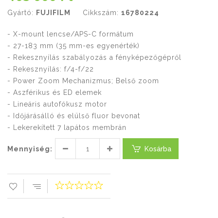
Gyártó:
FUJIFILM
Cikkszám:
16780224
- X-mount lencse/APS-C formátum
- 27-183 mm (35 mm-es egyenérték)
- Rekesznyílás szabályozás a fényképezőgépről
- Rekesznyílás: f/4-f/22
- Power Zoom Mechanizmus; Belső zoom
- Aszférikus és ED elemek
- Lineáris autofókusz motor
- Időjárásálló és elülső fluor bevonat
- Lekerekített 7 lapátos membrán
Mennyiség:
Kosárba