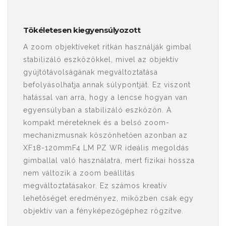
Tökéletesen kiegyensúlyozott
A zoom objektíveket ritkán használják gimbal
stabilizáló eszközökkel, mivel az objektív
gyújtótávolságának megváltoztatása
befolyásolhatja annak súlypontját. Ez viszont
hatással van arra, hogy a lencse hogyan van
egyensúlyban a stabilizáló eszközön. A
kompakt méreteknek és a belső zoom-
mechanizmusnak köszönhetően azonban az
XF18-120mmF4 LM PZ WR ideális megoldás
gimballal való használatra, mert fizikai hossza
nem változik a zoom beállítás
megváltoztatásakor. Ez számos kreatív
lehetőséget eredményez, miközben csak egy
objektív van a fényképezőgéphez rögzítve.