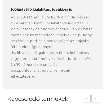
Időjárásálló kialakítás, továbbra is
Az XF18-120mmF4 LM PZ WR mindig készen
áll a váratlan kreatív pillanatokra időjárásálló
kialakításának és fluorbevonatú elülső és hátsó
elemeinek köszönhetően, amelyek célja, hogy
taszítsák a port és a nedvességet az objektív
felületeiről, így könnyen
tisztíthatóak. Magabiztosan filmezhet nedves
vagy poros körülmények között is, akár -10°C
(14°F) hőmérsékleten is, és
összpontosítshat egy új remekmű
elkészítésére.
Kapcsolódó termékek