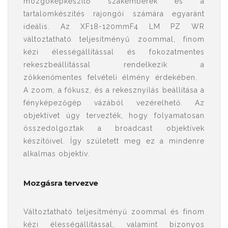
mozgóképkészítő szakemberek és a
tartalomkészítés rajongói számára egyaránt
ideális. Az XF18-120mmF4 LM PZ WR
változtatható teljesítményű zoommal, finom
kézi élességállítással és fokozatmentes
rekeszbeállítással rendelkezik a
zökkenőmentes felvételi élmény érdekében.
A zoom, a fókusz, és a rekesznyílás beállítása a
fényképezőgép vázából vezérelhető. Az
objektívet úgy tervezték, hogy folyamatosan
összedolgoztak a broadcast objektívek
készítőivel. Így született meg ez a mindenre
alkalmas objektív.
Mozgásra tervezve
Változtatható teljesítményű zoommal és finom
kézi élességállítással, valamint bizonyos