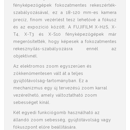
fényképezőgépek fokozatmentes rekeszérték-
szabályozásával, ez a 18-120 mm-es kamera
precíz, finom vezérlést tesz lehetővé a fókusz
és az expozíció között. A FUJIFILM X-H2S, X-
T4, X-T3 és X-S10 fényképezőgépek már
megerősítették, hogy képesek a fokozatmentes
rekesznyílás-szabályozásra ennél az
objektívnél.
Az elektromos zoom egyszerűen és
zökkenőmentesen vált át a teljes
gyújtótávolság-tartományban. Ez a
mechanizmus egy új tervezésű zoom karral
vezérelhető, amely változtatható zoom
sebességet kínál.
Két egyedi funkciógomb használható az
állandó zoom sebesség, gyújtótávolság vagy
fókuszpont előre beállítására.