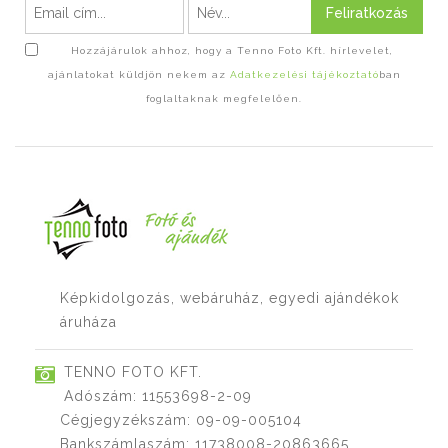
Feliratkozás
Hozzájárulok ahhoz, hogy a Tenno Foto Kft. hírlevelet,
ajánlatokat küldjön nekem az
Adatkezelési tájékoztató
ban
foglaltaknak megfelelően.
Képkidolgozás, webáruház, egyedi ajándékok
áruháza
TENNO FOTO KFT.
Adószám: 11553698-2-09
Cégjegyzékszám: 09-09-005104
Bankszámlaszám: 11738008-20863665