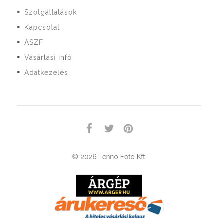
Szolgáltatások
■
Kapcsolat
■
ÁSZF
■
Vásárlási infó
■
Adatkezelés
■
© 2026 Tenno Foto Kft.