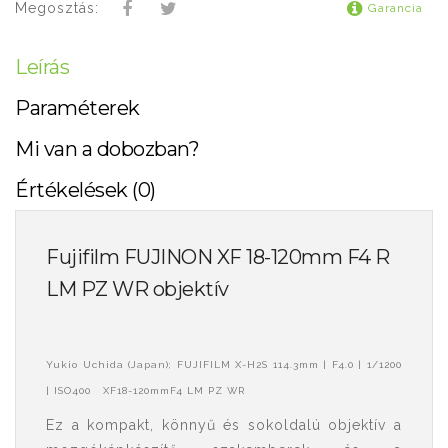
Megosztás:
Garancia
Leírás
Paraméterek
Mi van a dobozban?
Értékelések (0)
Fujifilm FUJINON XF 18-120mm F4 R
LM PZ WR objektív
Yukio Uchida (Japan); FUJIFILM X-H2S 114.3mm | F4.0 | 1/1200
| ISO400 XF18-120mmF4 LM PZ WR
Ez a kompakt, könnyű és sokoldalú objektív a