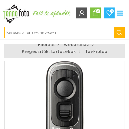
0
0
BEJELENTKEZÉS/REGISZTRÁCIÓ
Főoldal
Webáruház
Bejelentkezés
Kiegészítők, tartozékok
Távkioldó
Regisztráció
Elfelejtett jelszó