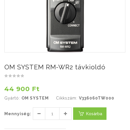
OM SYSTEM RM-WR2 távkioldó
44 900 Ft
Gyártó:
OM SYSTEM
Cikkszám:
V336060TW000
Mennyiség:
Kosárba