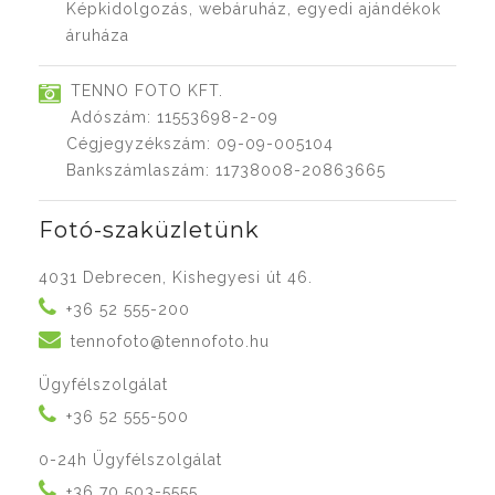
Képkidolgozás, webáruház, egyedi ajándékok
áruháza
TENNO FOTO KFT.
Adószám: 11553698-2-09
Cégjegyzékszám: 09-09-005104
Bankszámlaszám: 11738008-20863665
Fotó-szaküzletünk
4031 Debrecen, Kishegyesi út 46.
+36 52 555-200
tennofoto@tennofoto.hu
Ügyfélszolgálat
+36 52 555-500
0-24h Ügyfélszolgálat
+36 70 503-5555