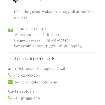
Képkidolgozás, webáruház, egyedi ajándékok
áruháza
TENNO FOTO KFT.
Adószám: 11553698-2-09
Cégjegyzékszám: 09-09-005104
Bankszámlaszám: 11738008-20863665
Fotó-szaküzletünk
4031 Debrecen, Kishegyesi út 46.
+36 52 555-200
tennofoto@tennofoto.hu
Ügyfélszolgálat
+36 52 555-500