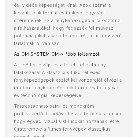
és videós képességet kínál. Azok számára
készült, akik formát és funkciót egyaránt
szeretnének. Ez a fényképezőgép arra ösztönzi
a felhasználókat, hogy fedezzék fel művészi
potenciáljukat, akár állóképekről, akár filmszerű
tartalmakról van szó.
Az OM SYSTEM OM-3 főbb jellemzői:
Az időtlen dizájn és a fejlett teljesítmény
találkozása: A klasszikus tükörreflexes
fényképezőgépek esztétikai vonzerejét ötvözi a
modern fényképezőgépek hordozhatóságával
és technológiai képességeivel.
Testreszabható szín- és monokróm
profilvezérlő: Lehetővé teszi a fotósok számára,
hogy egyedi vizuális stílusokat hozzanak létre,
újrateremtve a filmes fényképek klasszikus
megjelenését.