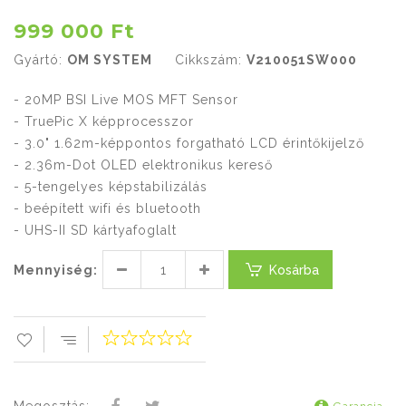
999 000 Ft
Gyártó:
OM SYSTEM
Cikkszám:
V210051SW000
- 20MP BSI Live MOS MFT Sensor
- TruePic X képprocesszor
- 3.0" 1.62m-képpontos forgatható LCD érintőkijelző
- 2.36m-Dot OLED elektronikus kereső
- 5-tengelyes képstabilizálás
- beépített wifi és bluetooth
- UHS-II SD kártyafoglalt
Mennyiség:
Kosárba