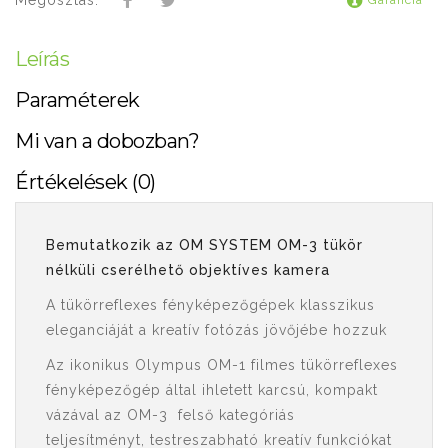
Megosztás:
Garancia
Leírás
Paraméterek
Mi van a dobozban?
Értékelések (0)
Bemutatkozik az OM SYSTEM OM-3 tükör
nélküli cserélhető objektíves kamera
A tükörreflexes fényképezőgépek klasszikus
eleganciáját a kreatív fotózás jövőjébe hozzuk
Az ikonikus Olympus OM-1 filmes tükörreflexes
fényképezőgép által ihletett karcsú, kompakt
vázával az OM-3 felső kategóriás
teljesítményt, testreszabható kreatív funkciókat