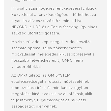
Innovatív számítógépes fényképezési funkciók:
Közvetlenül a fényképezőgépen férhet hozzá
olyan kreatív eszközökhöz, mint a Live
ND/GND, a HDR és a Focus Stacking, így nincs
szükség utófeldolgozásra.
Moziszerű videoképességek: Videokészítők
számára optimalizálva zökkenőmentes
módváltással, melegedés kiküszöbölésével a
hosszabb felvételhez és új OM-Cinema
videoprofilokkal.
Az OM-3 tükrözi az OM SYSTEM
elkötelezettségét a fotózás művészetének
előmozdítása iránt, és mindent az egyben
megoldást kínál azoknak az alkotóknak, akik
teljesítményt, rugalmasságot és művészi
szabadságot igényelnek.