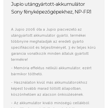
Jupio utángyártott-akkumulátor
Sony fényképezőgépekhez, NP-FR1
A Jupio 2006 óta a Jupio piacvezető az
utángyártott akkumulátor gyártó, termékei
többnyire meghaladják az eredeti gyártó
specifikációit és teljesítményét, 3 év teljes körű
garancia vonatkozik minden általuk gyártott
termékre!
- Memória effektus nélküli akkumulátor, ezért
bármikor tölthető.
- Használaton kívül más akkumulátorokhoz
képest tovább marad töltött állapotban,
köszönhetően az alacson önkisülésének.
- Az akkumulátor kiváló minőségű cellákból