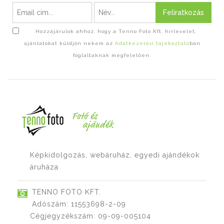
Feliratkozás
Hozzájárulok ahhoz, hogy a Tenno Foto Kft. hírlevelet,
ajánlatokat küldjön nekem az
Adatkezelési tájékoztató
ban
foglaltaknak megfelelően.
Képkidolgozás, webáruház, egyedi ajándékok
áruháza
TENNO FOTO KFT.
Adószám: 11553698-2-09
Cégjegyzékszám: 09-09-005104