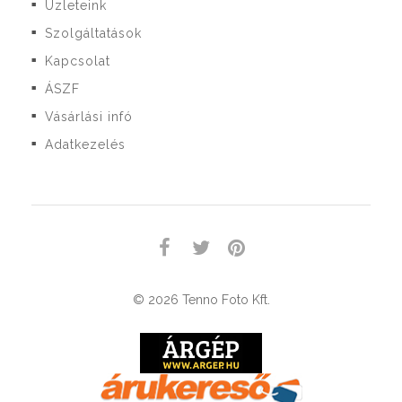
Üzleteink
■
Szolgáltatások
■
Kapcsolat
■
ÁSZF
■
Vásárlási infó
■
Adatkezelés
■
© 2026 Tenno Foto Kft.