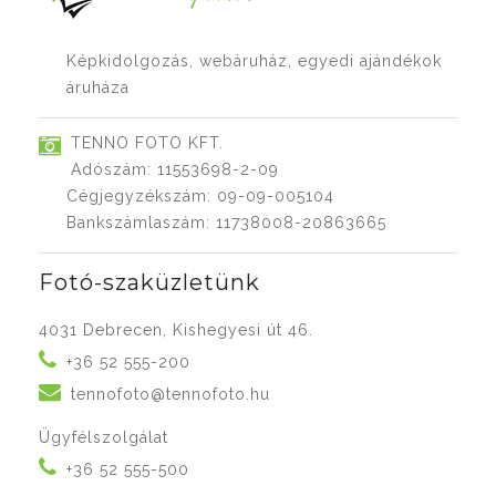
Képkidolgozás, webáruház, egyedi ajándékok
áruháza
TENNO FOTO KFT.
Adószám: 11553698-2-09
Cégjegyzékszám: 09-09-005104
Bankszámlaszám: 11738008-20863665
Fotó-szaküzletünk
4031 Debrecen, Kishegyesi út 46.
+36 52 555-200
tennofoto@tennofoto.hu
Ügyfélszolgálat
+36 52 555-500