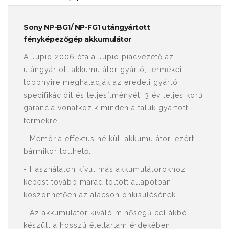
Sony NP-BG1/ NP-FG1 utángyártott
fényképezőgép akkumulátor
A Jupio 2006 óta a Jupio piacvezető az
utángyártott akkumulátor gyártó, termékei
többnyire meghaladják az eredeti gyártó
specifikációit és teljesítményét, 3 év teljes körű
garancia vonatkozik minden általuk gyártott
termékre!
- Memória effektus nélküli akkumulátor, ezért
bármikor tölthető.
- Használaton kívül más akkumulátorokhoz
képest tovább marad töltött állapotban,
köszönhetően az alacson önkisülésének.
- Az akkumulátor kiváló minőségű cellákból
készült a hosszú élettartam érdekében.