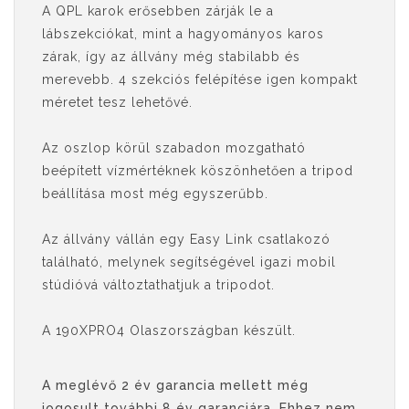
A QPL karok erősebben zárják le a
lábszekciókat, mint a hagyományos karos
zárak, így az állvány még stabilabb és
merevebb. 4 szekciós felépítése igen kompakt
méretet tesz lehetővé.
Az oszlop körül szabadon mozgatható
beépített vízmértéknek köszönhetően a tripod
beállítása most még egyszerűbb.
Az állvány vállán egy Easy Link csatlakozó
található, melynek segítségével igazi mobil
stúdióvá változtathatjuk a tripodot.
A 190XPRO4 Olaszországban készült.
A meglévő 2 év garancia mellett még
jogosult további 8 év garanciára. Ehhez nem