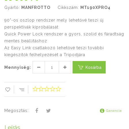
Gyártó:
MANFROTTO
Cikkszám:
MT190XPRO4
90°-os oszlop rendszer mely lehetővé teszi új
perspektívák kipróbálását
Quick Power Lock rendszer a gyors, szolid és fáradtság
mentes beállításhoz
Az Easy Link csatlakozó lehetővé teszi további
kiegészítők felhelyezését a Tripodjára
Mennyiség:
Kosárba
Megosztás:
Garancia
Leírás