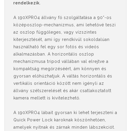
rendelkezik.
A 190XPRO4 állvány fő szolgáltatása a 90°-os
középoszlop-mechanizmus, ami lehetővé teszi
az oszlop függőleges, vagy vízszintes
kiterjesztését, ami így rendkívül sokoldalúan
használható fel egy sor fotós és videós
alkalmazásban. A horizontális oszlop
mechanizmusa tripod vállában val elrejtve a
kompaktság megőrzéséért, ám könnyen és
gyorsan előhúzhatjuk. A váltás horizontális és
vertikális orientáció között nem igényli az
állvány szétszerelését és akár csatlakoztatott
kamera mellett is kivitelezhető.
A 190XPRO4 lábait gyorsan ki lehet terjeszteni a
Quick Power Lock karoknak köszönhetően,
amelyek nyitnak és zárnak minden lábszekciót.