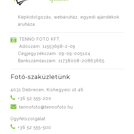
Képkidolgozás, webáruház, egyedi ajándékok
áruháza
TENNO FOTO KFT.
Adószám: 11553698-2-09
Cégjegyzékszám: 09-09-005104
Bankszámlaszám: 11738008-20863665
Fotó-szaküzletünk
4031 Debrecen, Kishegyesi út 46.
+36 52 555-200
tennofoto@tennofoto.hu
Ügyfélszolgálat
+36 52 555-500