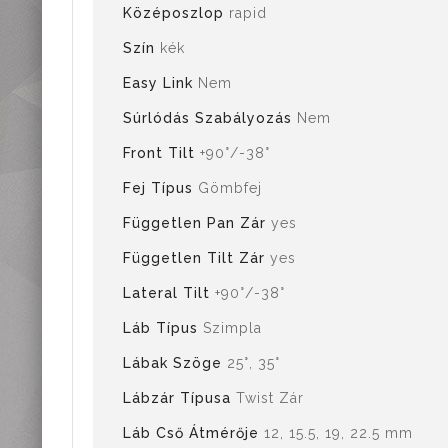
Középoszlop
rapid
Szín
kék
Easy Link
Nem
Súrlódás Szabályozás
Nem
Front Tilt
+90°/-38°
Fej Típus
Gömbfej
Független Pan Zár
yes
Független Tilt Zár
yes
Lateral Tilt
+90°/-38°
Láb Típus
Szimpla
Lábak Szöge
25°, 35°
Lábzár Típusa
Twist Zár
Láb Cső Átmérője
12, 15.5, 19, 22.5 mm