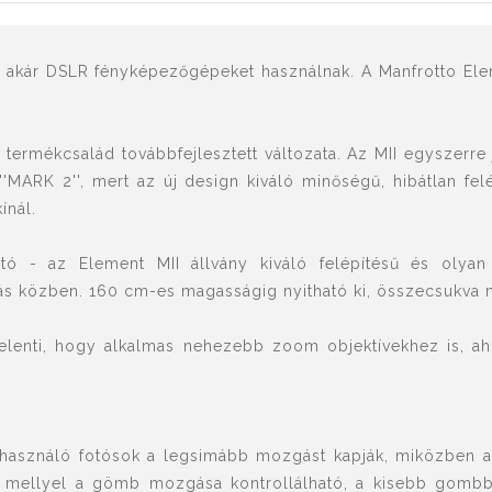
, akár DSLR fényképezőgépeket használnak. A Manfrotto Elem
 termékcsalád továbbfejlesztett változata. Az MII egyszerre 
''MARK 2'', mert az új design kiváló minőségű, hibátlan felép
ínál.
 - az Element MII állvány kiváló felépítésű és olyan 
ás közben. 160 cm-es magasságig nyitható ki, összecsukva 
jelenti, hogy alkalmas nehezebb zoom objektívekhez is, aho
használó fotósok a legsimább mozgást kapják, miközben a fe
 mellyel a gömb mozgása kontrollálható, a kisebb gomb