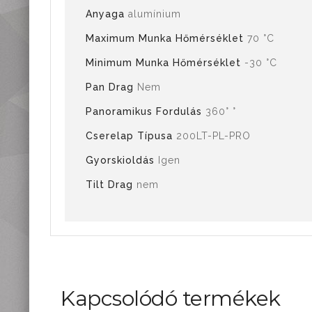
Anyaga
alumínium
Maximum Munka Hőmérséklet
70 °C
Minimum Munka Hőmérséklet
-30 °C
Pan Drag
Nem
Panoramikus Fordulás
360° °
Cserelap Típusa
200LT-PL-PRO
Gyorskioldás
Igen
Tilt Drag
nem
Kapcsolódó termékek