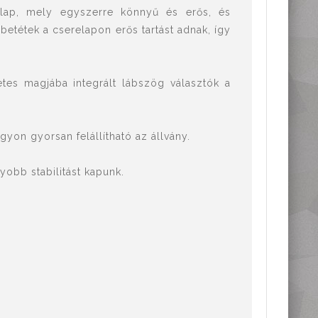
elap, mely egyszerre könnyű és erős, és
etétek a cserelapon erős tartást adnak, így
etes magjába integrált lábszög választók a
gyon gyorsan felállítható az állvány.
yobb stabilitást kapunk.