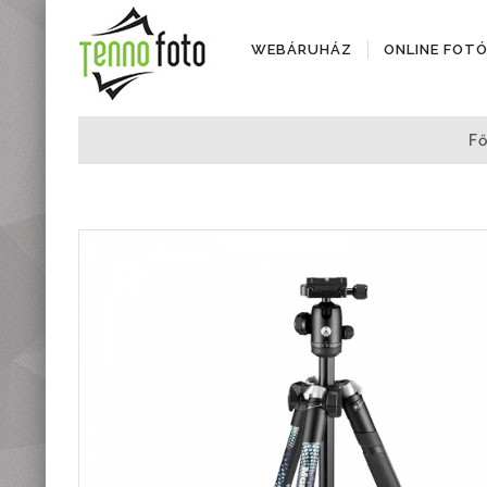
WEBÁRUHÁZ
ONLINE FOT
Fényképezőgépek
Fő
Objektívek
Objektív kiegészítők
Instax termékek
Videótechnika
Áramforrások
Adattárolók
Tisztító eszközök
Állványok
Diktafonok, Diktafon
tartozékok
Markolatok
Vakuk
Távcsövek,