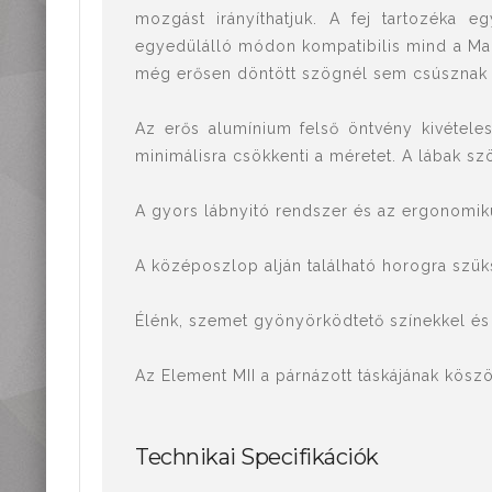
mozgást irányíthatjuk. A fej tartozéka
egyedülálló módon kompatibilis mind a Manf
még erősen döntött szögnél sem csúsznak 
Az erős alumínium felső öntvény kivételes
minimálisra csökkenti a méretet. A lábak sz
A gyors lábnyitó rendszer és az ergonomikus
A középoszlop alján található horogra szüks
Élénk, szemet gyönyörködtető színekkel és g
Az Element MII a párnázott táskájának kö
Technikai Specifikációk