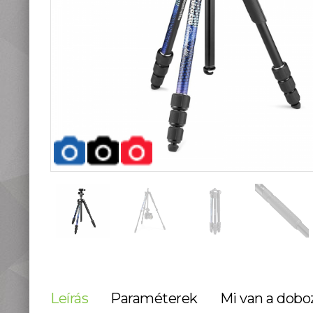
teleszkópok
Táskák, tokok
Okostelefon
kiegészítők
Könyvek
Fűthető ruházat
Fotóalbum, képkeret
Stúdió és labor
kellékek
Használt termékeink
Szúnyogriasztók
Mikroszkópok és
nagyítók
Lámpa, Fejlámpa
Hőkamera és éjjellátó
Időjárás állomás,
hőmérő, óra
Leírás
Paraméterek
Mi van a dobo
Vadkamerák