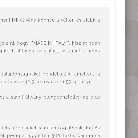
ent MII állvány könnyű a vállon és stabil a
jelenti, hogy ''MADE IN ITALY'', hisz minden
ítést, stílusos kialakítást, valamint számos
tulajdonságokkal rendelkezik, amellyel a
mindössze 42,5 cm és csak 1,55 kg súlyú.
l a stabil állvány elengedhetetlen az éles
lszerelésüket stabilan rögzíthetik. Kettős
bal pedig a független 360 fokos panoráma