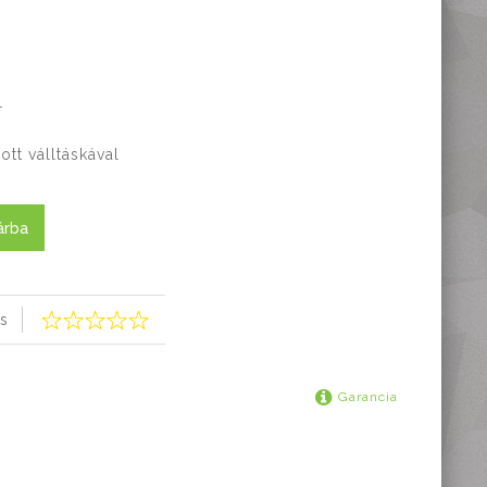
l
l
tt válltáskával
árba
s
Garancia