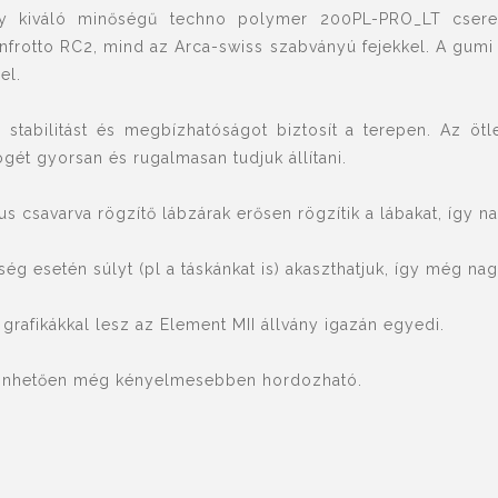
 egy kiváló minőségű techno polymer 200PL-PRO_LT cser
rotto RC2, mind az Arca-swiss szabványú fejekkel. A gumi b
el.
 stabilitást és megbízhatóságot biztosít a terepen. Az ötl
ögét gyorsan és rugalmasan tudjuk állítani.
 csavarva rögzítő lábzárak erősen rögzítik a lábakat, így na
ég esetén súlyt (pl a táskánkat is) akaszthatjuk, így még nag
rafikákkal lesz az Element MII állvány igazán egyedi.
szönhetően még kényelmesebben hordozható.