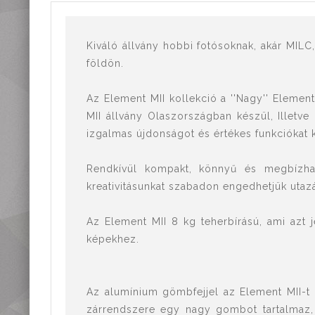
Mérőműszerek,
mérőeszközök
Kiegészítők,
Kiváló állvány hobbi fotósoknak, akár MILC
tartozékok
földön.
Az Element MII kollekció a ''Nagy'' Element
MII állvány Olaszországban készül, Illetve 
izgalmas újdonságot és értékes funkciókat k
Rendkívül kompakt, könnyű és megbízható
kreativitásunkat szabadon engedhetjük utaz
Az Element MII 8 kg teherbírású, ami azt 
képekhez.
Az alumínium gömbfejjel az Element MII-t 
zárrendszere egy nagy gombot tartalmaz,