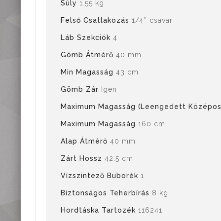
Súly
1.55 kg
Felső Csatlakozás
1/4″ csavar
Láb Szekciók
4
Gömb Átmérő
40 mm
Min Magasság
43 cm
Gömb Zár
Igen
Maximum Magasság (Leengedett Középos
Maximum Magasság
160 cm
Alap Átmérő
40 mm
Zárt Hossz
42.5 cm
Vízszintező Buborék
1
Biztonságos Teherbírás
8 kg
Hordtáska Tartozék
116241