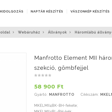
ÓKIDOLGOZÁS
NAPTÁR KÉSZÍTÉS
VÁSZONKÉP KÉSZÍTÉS
oldal
Webáruház
Állványok
Háromlábú állvány
Manfrotto Element MII háro
szekció, gömbfejjel
58 900 Ft
Gyártó:
MANFROTTO
Cikkszám:
MKEL
MKELMII4BK-BH-fekete;
MKELMII4BL-BH-kék;