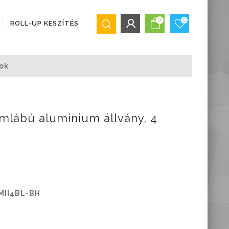
0
0
ROLL-UP KÉSZÍTÉS
BEJELENTKEZÉS/REGISZTRÁCIÓ
ok
Bejelentkezés
Regisztráció
Elfelejtett jelszó
mlábú aluminium állvány, 4
MII4BL-BH