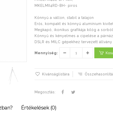
MKELMII4RD-BH- piros
Könnyű a vállon, stabil a talajon
Erős, kompakt és könnyű alumínium kivite
Megkapó, ikonikus grafikája kilóg a sorbó
Könnyű és kényelmes a cipelése a párnázo
DSLR és MILC gépekhez tervezett állvány
Mennyiség:
Kos
Kívánságlistára
Összehasonlítá
Megosztás:
zban?
Értékelések (0)