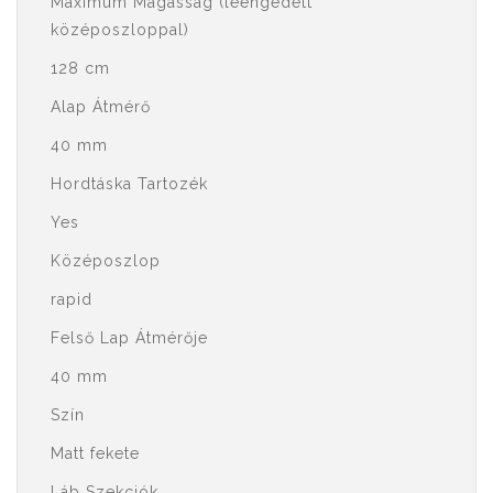
Maximum Magasság (leengedett
középoszloppal)
128 cm
Alap Átmérő
40 mm
Hordtáska Tartozék
Yes
Középoszlop
rapid
Felső Lap Átmérője
40 mm
Szín
Matt fekete
Láb Szekciók