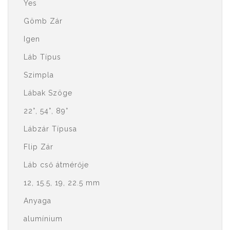
Yes
Gömb Zár
Igen
Láb Típus
Szimpla
Lábak Szöge
22°, 54°, 89°
Lábzár Típusa
Flip Zár
Láb cső átmérője
12, 15.5, 19, 22.5 mm
Anyaga
alumínium