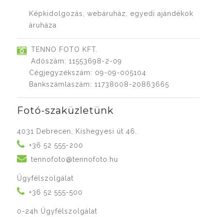
Képkidolgozás, webáruház, egyedi ajándékok
áruháza
TENNO FOTO KFT.
Adószám: 11553698-2-09
Cégjegyzékszám: 09-09-005104
Bankszámlaszám: 11738008-20863665
Fotó-szaküzletünk
4031 Debrecen, Kishegyesi út 46.
+36 52 555-200
tennofoto@tennofoto.hu
Ügyfélszolgálat
+36 52 555-500
0-24h Ügyfélszolgálat