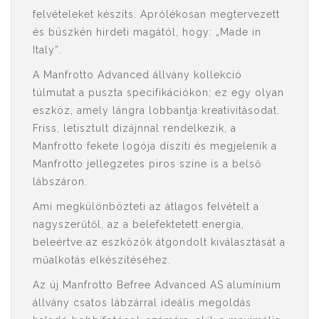
felvételeket készíts. Aprólékosan megtervezett
és büszkén hirdeti magától, hogy: „Made in
Italy”.
A Manfrotto Advanced állvány kollekció
túlmutat a puszta specifikációkon; ez egy olyan
eszköz, amely lángra lobbantja kreativitásodat.
Friss, letisztult dizájnnal rendelkezik, a
Manfrotto fekete logója díszíti és megjelenik a
Manfrotto jellegzetes piros színe is a belső
lábszáron.
Ami megkülönbözteti az átlagos felvételt a
nagyszerűtől, az a belefektetett energia,
beleértve az eszközök átgondolt kiválasztását a
műalkotás elkészítéséhez.
Az új Manfrotto Befree Advanced AS alumínium
állvány csatos lábzárral ideális megoldás