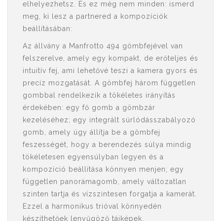
elhelyezhetsz. És ez még nem minden: ismerd
meg, ki lesz a partnered a kompozíciók
beállításában:
Az állvány a Manfrotto 494 gömbfejével van
felszerelve, amely egy kompakt, de erőteljes és
intuitív fej, ami lehetővé teszi a kamera gyors és
precíz mozgatását. A gömbfej három független
gombbal rendelkezik a tökéletes irányítás
érdekében: egy fő gomb a gömbzár
kezeléséhez; egy integrált súrlódásszabályozó
gomb, amely úgy állítja be a gömbfej
feszességét, hogy a berendezés súlya mindig
tökéletesen egyensúlyban legyen és a
kompozíció beállítása könnyen menjen; egy
független panorámagomb, amely változatlan
szinten tartja és vízszintesen forgatja a kamerát.
Ezzel a harmonikus trióval könnyedén
készíthetőek lenyűgöző tájképek.