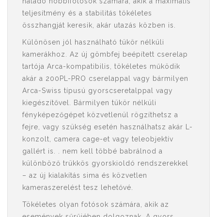
haladó hobbifotósok számára, akik a maximális
teljesítmény és a stabilitás tökéletes
összhangját keresik, akár utazás közben is.
Különösen jól használható tükör nélküli
kamerákhoz. Az új gömbfej beépített cserelap
tartója Arca-kompatibilis, tökéletes működik
akár a 200PL-PRO cserelappal vagy bármilyen
Arca-Swiss típusú gyorscseretalppal vagy
kiegészítővel. Bármilyen tükör nélküli
fényképezőgépet közvetlenül rögzíthetsz a
fejre, vagy szükség esetén használhatsz akár L-
konzolt, camera cage-et vagy teleobjektív
gallért is. . nem kell többé babrálnod a
különböző trükkös gyorskioldó rendszerekkel
– az új kialakítás sima és közvetlen
kameraszerelést tesz lehetővé.
Tökéletes olyan fotósok számára, akik az
események sűrűjében dolgoznak. A gyors