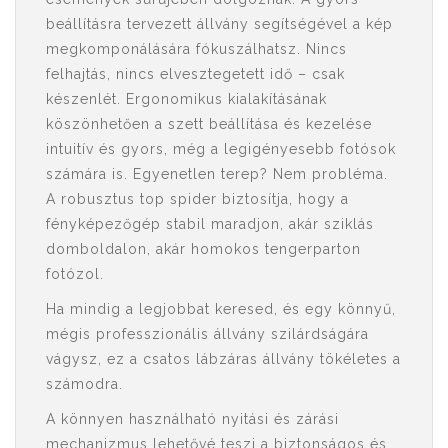
beállításra tervezett állvány segítségével a kép
megkomponálására fókuszálhatsz. Nincs
felhajtás, nincs elvesztegetett idő – csak
készenlét. Ergonomikus kialakításának
köszönhetően a szett beállítása és kezelése
intuitív és gyors, még a legigényesebb fotósok
számára is. Egyenetlen terep? Nem probléma.
A robusztus top spider biztosítja, hogy a
fényképezőgép stabil maradjon, akár sziklás
domboldalon, akár homokos tengerparton
fotózol.
Ha mindig a legjobbat keresed, és egy könnyű,
mégis professzionális állvány szilárdságára
vágysz, ez a csatos lábzáras állvány tökéletes a
számodra.
A könnyen használható nyitási és zárási
mechanizmus lehetővé teszi a biztonságos és