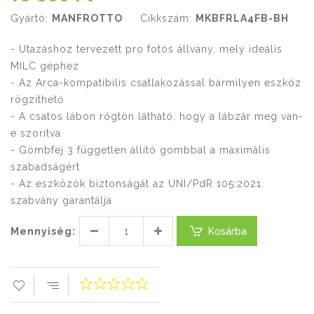
Gyártó:
MANFROTTO
Cikkszám:
MKBFRLA4FB-BH
- Utazáshoz tervezett pro fotós állvány, mely ideális
MILC géphez
- Az Arca-kompatibilis csatlakozással bármilyen eszköz
rögzíthető
- A csatos lábon rögtön látható, hogy a lábzár meg van-
e szorítva
- Gömbfej 3 független állító gombbal a maximális
szabadságért
- Az eszközök biztonságát az UNI/PdR 105:2021
szabvány garantálja
Mennyiség:
Kosárba