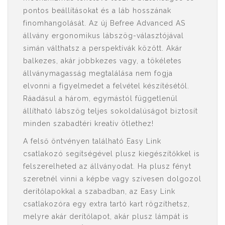
pontos beállításokat és a láb hosszának
finomhangolását. Az új Befree Advanced AS
állvány ergonomikus lábszög-választójával
simán válthatsz a perspektívák között. Akár
balkezes, akár jobbkezes vagy, a tökéletes
állványmagasság megtalálása nem fogja
elvonni a figyelmedet a felvétel készítésétől.
Ráadásul a három, egymástól függetlenül
állítható lábszög teljes sokoldalúságot biztosít
minden szabadtéri kreatív ötlethez!
A felső öntvényen található Easy Link
csatlakozó segítségével plusz kiegészítőkkel is
felszerelheted az állványodat. Ha plusz fényt
szeretnél vinni a képbe vagy szívesen dolgozol
derítőlapokkal a szabadban, az Easy Link
csatlakozóra egy extra tartó kart rögzíthetsz,
melyre akár derítőlapot, akár plusz lámpát is