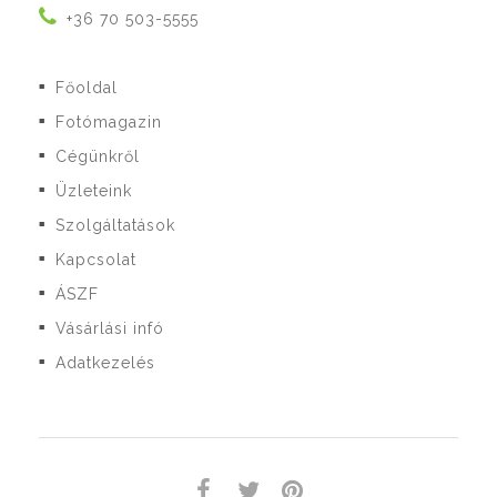
+36 70 503-5555
Főoldal
■
Fotómagazin
■
Cégünkről
■
Üzleteink
■
Szolgáltatások
■
Kapcsolat
■
ÁSZF
■
Vásárlási infó
■
Adatkezelés
■