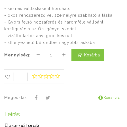
- kézi és válltáskaként hordható
- okos rendszerezőivel személyre szabható a táska
- Gyors felső hozzáférés és háromféle vállpánt
konfiguráció az Ön igényei szerint
- vízálló tartós anyagból készült
- áthelyezhető bőröndbe, nagyobb táskába
Mennyiség:
Kosárba
Megosztás:
Garancia
Leírás
Paraméterek