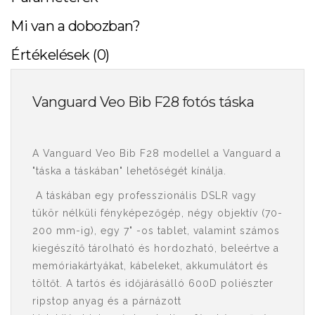
Mi van a dobozban?
Értékelések (0)
Vanguard Veo Bib F28 fotós táska
A Vanguard Veo Bib F28 modellel a Vanguard a
"táska a táskában" lehetőségét kínálja.
A táskában egy professzionális DSLR vagy
tükör nélküli fényképezőgép, négy objektív (70-
200 mm-ig), egy 7" -os tablet, valamint számos
kiegészítő tárolható és hordozható, beleértve a
memóriakártyákat, kábeleket, akkumulátort és
töltőt. A tartós és időjárásálló 600D poliészter
ripstop anyag és a párnázott