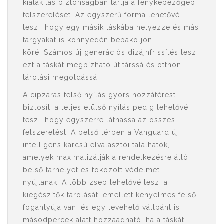
kialakítás biztonságban tartja a fényképezőgép
felszerelését. Az egyszerű forma lehetővé
teszi, hogy egy másik táskába helyezze és más
tárgyakat is könnyedén bepakoljon
köré. Számos új generációs dizájnfrissítés teszi
ezt a táskát megbízható útitárssá és otthoni
tárolási megoldássá.
A cipzáras felső nyílás gyors hozzáférést
biztosít, a teljes elülső nyílás pedig lehetővé
teszi, hogy egyszerre láthassa az összes
felszerelést. A belső térben a Vanguard új,
intelligens karcsú elválasztói találhatók,
amelyek maximalizálják a rendelkezésre álló
belső tárhelyet és fokozott védelmet
nyújtanak. A több zseb lehetővé teszi a
kiegészítők tárolását, emellett kényelmes felső
fogantyúja van, és egy levehető vállpánt is
másodpercek alatt hozzáadható, ha a táskát