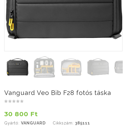
Vanguard Veo Bib F28 fotós táska
30 800 Ft
Gyártó:
VANGUARD
Cikkszám:
385111