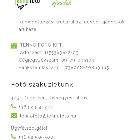
Képkidolgozás, webáruház, egyedi ajándékok
áruháza
TENNO FOTO KFT.
Adószám: 11553698-2-09
Cégjegyzékszám: 09-09-005104
Bankszámlaszám: 11738008-20863665
Fotó-szaküzletünk
4031 Debrecen, Kishegyesi út 46.
+36 52 555-200
tennofoto@tennofoto.hu
Ügyfélszolgálat
+36 52 555-500