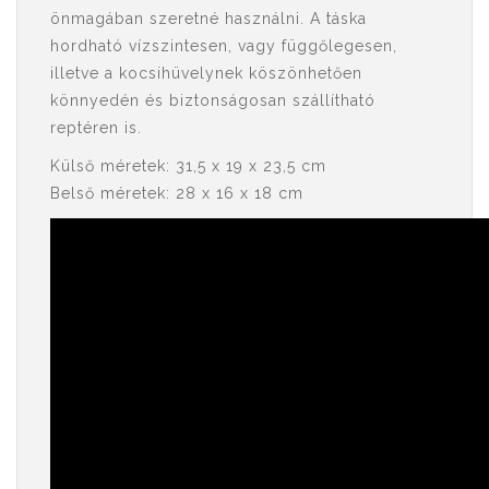
önmagában szeretné használni. A táska
hordható vízszintesen, vagy függőlegesen,
illetve a kocsihüvelynek köszönhetően
könnyedén és biztonságosan szállítható
reptéren is.
Külső méretek: 31,5 x 19 x 23,5 cm
Belső méretek: 28 x 16 x 18 cm