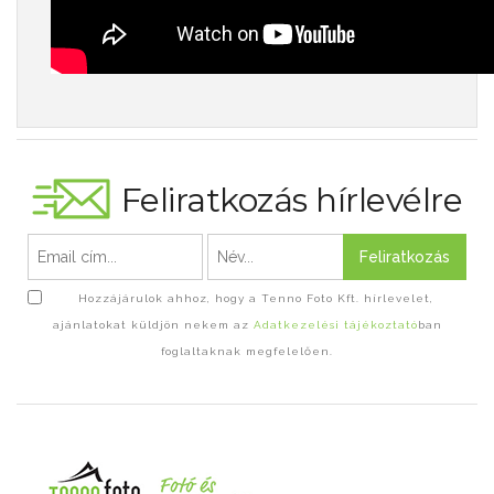
Feliratkozás hírlevélre
Feliratkozás
Hozzájárulok ahhoz, hogy a Tenno Foto Kft. hírlevelet,
ajánlatokat küldjön nekem az
Adatkezelési tájékoztató
ban
foglaltaknak megfelelően.