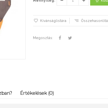
Mennyiség:
Kos
Kívánságlistára
Összehasonlítá
Megosztás:
zban?
Értékelések (0)