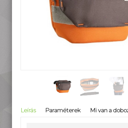
teleszkópok
Táskák, tokok
Okostelefon
kiegészítők
Könyvek
Fűthető ruházat
Fotóalbum, képkeret
Stúdió és labor
kellékek
Használt termékeink
Szúnyogriasztók
Mikroszkópok és
nagyítók
Lámpa, Fejlámpa
Hőkamera és éjjellátó
Időjárás állomás,
Leírás
Paraméterek
Mi van a dobo
hőmérő, óra
Vadkamerák