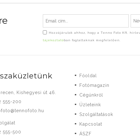
re
Hozzájárulok ahhoz, hogy a Tenno Foto Kft. hírl
tájékoztató
ban foglaltaknak megfelelően.
-szaküzletünk
Főoldal
■
Fotómagazin
■
recen, Kishegyesi út 46.
Cégünkről
■
2 555-200
Üzleteink
■
ofoto@tennofoto.hu
Szolgáltatások
■
olgálat
Kapcsolat
■
2 555-500
ÁSZF
■