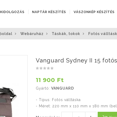
ÓKIDOLGOZÁS
NAPTÁR KÉSZÍTÉS
VÁSZONKÉP KÉSZÍTÉS
őoldal
Webáruház
Táskák, tokok
Fotós válltás
Vanguard Sydney II 15 fotós
11 900 Ft
Gyártó:
VANGUARD
- Típus: Fotós válltáska
- Méret: 220 mm x 110 mm x 180 mm (bel