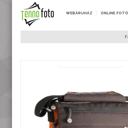
WEBÁRUHÁZ
ONLINE FOT
Fényképezőgépek
F
Objektívek
Objektív kiegészítők
Instax termékek
Videótechnika
Áramforrások
Adattárolók
Tisztító eszközök
Állványok
Diktafonok, Diktafon
tartozékok
Markolatok
Vakuk
Távcsövek,