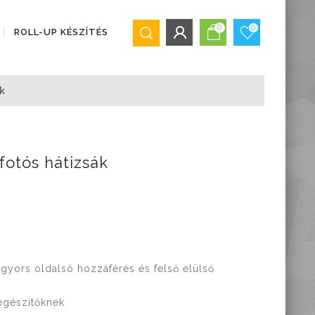
0
0
ROLL-UP KÉSZÍTÉS
BEJELENTKEZÉS/REGISZTRÁCIÓ
k
Bejelentkezés
Regisztráció
Elfelejtett jelszó
otós hátizsák
gyors oldalsó hozzáférés és felső elülső
egészítőknek