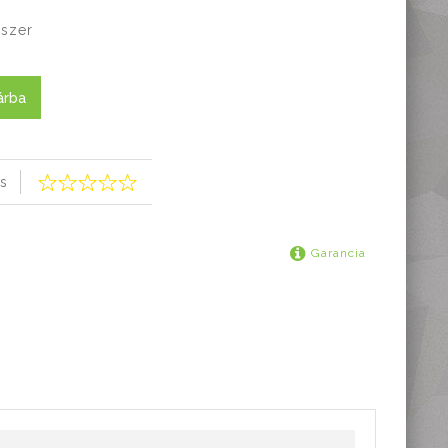
dszer
árba
s
Garancia