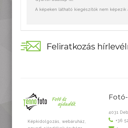
A képeken látható kiegészítők nem képezik az
Feliratkozás hírlevél
Fotó
4031 Deb
+36 5
Képkidolgozás, webáruház,