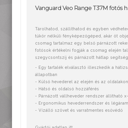
Mérőműszerek,
Vanguard Veo Range T37M fotós h
mérőeszközök
Kiegészítők,
tartozékok
Tárolhatod, szállíthatod és egyben védhet
tükör nélküli fényképezőgéped, akár öt obj
csomag tartalmaz egy belső párnázott rekesz
fotósok értékelni fogják a csomag elején tal
szegycsontszíj és párnázott hátlap segítség
- Egy tartalék elválasztó illeszkedik a hát
állapotban
- Külső hevederel az elején és az oldalakon
- Hátsó és oldalsó hozzáférés
- Párnázott vállheveder rendszer állítható 
- Ergonomikus hevederrendszer és légáramlá
- Vízálló szövet és varratmentes esővédő
Gyártói adatlap itt.