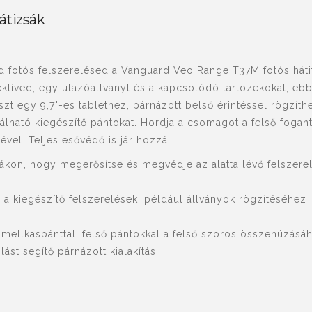
átizsák
ed fotós felszerelésed a Vanguard Veo Range T37M
fotós háti
ektíved, egy utazóállványt és a kapcsolódó tartozékokat, eb
t egy 9,7"-es tablethez, párnázott belső érintéssel rögzíthe
álható kiegészítő pántokat. Hordja a csomagot a felső foganty
ével. Teljes esővédő is jár hozzá.
izsákon, hogy megerősítse és megvédje az alatta lévő felszere
 a kiegészítő felszerelések, például állványok rögzítéséhez
x-mellkaspánttal, felső pántokkal a felső szoros összehúzás
st segítő párnázott kialakítás