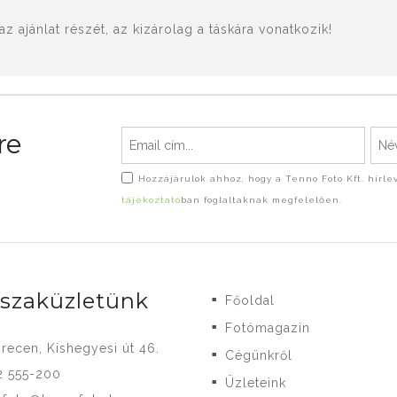
 ajánlat részét, az kizárolag a táskára vonatkozik!
re
Hozzájárulok ahhoz, hogy a Tenno Foto Kft. hírl
tájékoztató
ban foglaltaknak megfelelően.
-szaküzletünk
Főoldal
■
Fotómagazin
■
recen, Kishegyesi út 46.
Cégünkről
■
2 555-200
Üzleteink
■