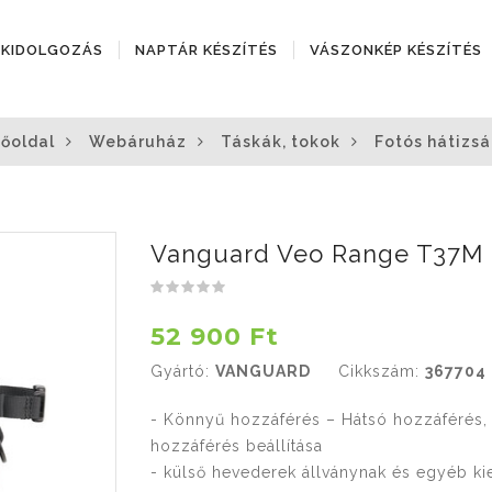
ÓKIDOLGOZÁS
NAPTÁR KÉSZÍTÉS
VÁSZONKÉP KÉSZÍTÉS
Főoldal
Webáruház
Táskák, tokok
Fotós hátizsá
Vanguard Veo Range T37M f
52 900 Ft
Gyártó:
VANGUARD
Cikkszám:
367704
- Könnyű hozzáférés – Hátsó hozzáférés, 
hozzáférés beállítása
- külső hevederek állványnak és egyéb ki