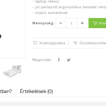
- laptop rekesz
- jól párnázott ergonomikus heveder ren
- vízálló esővédővel
Mennyiség:
Kos
Kívánságlistára
Összehasonlítá
Megosztás:
zban?
Értékelések (0)