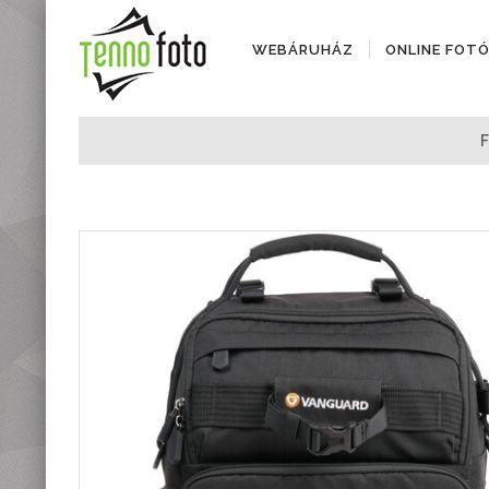
WEBÁRUHÁZ
ONLINE FOT
Fényképezőgépek
Objektívek
Objektív kiegészítők
Instax termékek
Videótechnika
Áramforrások
Adattárolók
Tisztító eszközök
Állványok
Diktafonok, Diktafon
tartozékok
Markolatok
Vakuk
Távcsövek,