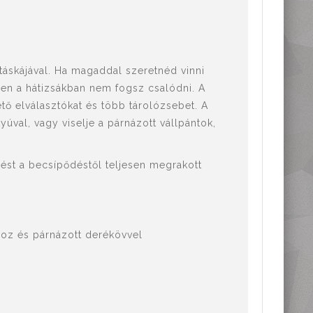
táskájával
. Ha magaddal szeretnéd vinni
ben a hátizsákban nem fogsz csalódni. A
tő elválasztókat és több tárolózsebet. A
úval, vagy viselje a párnázott vállpántok,
lést a becsípődéstől teljesen megrakott
ához és párnázott derékövvel