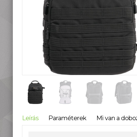
teleszkópok
Táskák, tokok
Okostelefon
kiegészítők
Könyvek
Fűthető ruházat
Fotóalbum, képkeret
Stúdió és labor
kellékek
Használt termékeink
Szúnyogriasztók
Mikroszkópok és
nagyítók
Lámpa, Fejlámpa
Hőkamera és éjjellátó
Időjárás állomás,
Leírás
Paraméterek
Mi van a dobo
hőmérő, óra
Vadkamerák